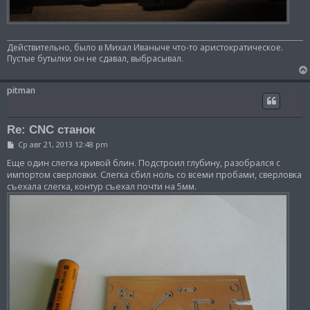
Действительно, было в Михал Иваныче что-то аристократическое.
Пустые бутылки он не сдавал, выбрасывал.
pitman
Re: CNC станок
С
Ср авг 21, 2013 12:48 pm
о
о
Еще один слегка кривой блин. Подстроил глубину, разобрался с
б
импортом сверловки. Слегка сбил ноль со всеми пробами, сверловка
щ
съехала слегка, контур съехал почти на 5мм.
е
н
и
е