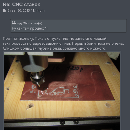
Re: CNC станок
С
Вт авг 20, 2013 11:14 pm
о
о
б
spyON писал(а):
щ
Ну как там процесс? )
е
н
и
Прет потихоньку. Пока в отпуске плотно занялся отладкой
е
тех.процесса по вырезовывонию плат. Первый блин пока не очень.
Слишком большая глубина реза, срезано много нужного.