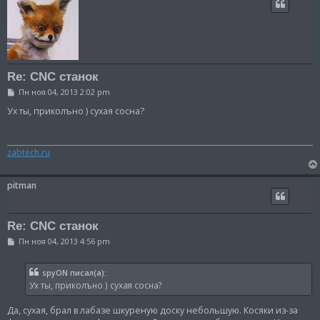
Re: CNC станок
С
Пн ноя 04, 2013 2:02 pm
о
о
Ух ты, приколъно ) сухая сосна?
б
щ
е
н
zabtech.ru
и
е
pitman
Re: CNC станок
С
Пн ноя 04, 2013 4:56 pm
о
о
б
spyON писал(а):
щ
Ух ты, приколъно ) сухая сосна?
е
н
и
Да, сухая, брал в лабазе шкуреную доску небольшую. Косяки из-за
е