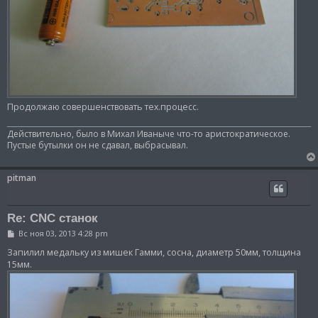
Продолжаю совершенствовать тех.процесс.
Действительно, было в Михал Иваныче что-то аристократическое.
Пустые бутылки он не сдавал, выбрасывал.
pitman
Re: CNC станок
С
Вс ноя 03, 2013 4:28 pm
о
о
Запилил медальку из мишек Гамми, сосна, диаметр 50мм, толщина
б
15мм.
щ
е
н
и
е