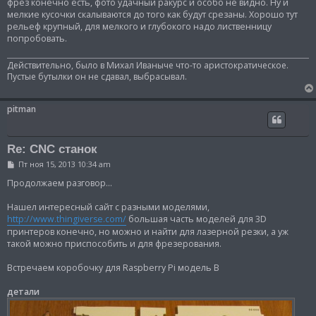
фрез конечно есть, фото удачный ракурс и особо не видно. Ну и
мелкие кусочки скалываются до того как будут срезаны. Хорошо тут
рельеф крупный, для мелкого и глубокого надо лиственницу
попробовать.
Действительно, было в Михал Иваныче что-то аристократическое.
Пустые бутылки он не сдавал, выбрасывал.
pitman
Re: CNC станок
С
Пт ноя 15, 2013 10:34 am
о
о
Продолжаем разговор...
б
щ
Нашел интересный сайт с разными моделями,
е
http://www.thingiverse.com/
большая часть моделей для 3D
н
и
принтеров конечно, но можно и найти для лазерной резки, а уж
е
такой можно приспособить и для фрезерования.
Встречаем коробочку для Raspberry Pi модель B
детали