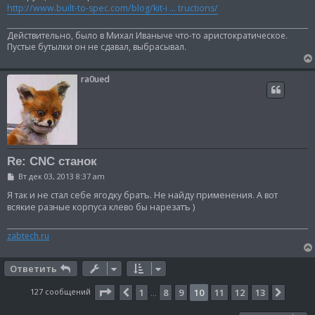
http://www.built-to-spec.com/blog/kit-i ... tructions/
Действительно, было в Михал Иваныче что-то аристократическое.
Пустые бутылки он не сдавал, выбрасывал.
ra0ued
Re: CNC станок
С
Вт дек 03, 2013 8:37 am
о
о
Я так и не стал себе ягодку братъ. Не найду применения. А вот
б
всякие разные корпуса клево бы нарезатъ )
щ
е
н
zabtech.ru
и
е
Ответить
Страница
10
из
13
127 сообщений
1
8
9
10
11
12
13
Пред.
След.
…