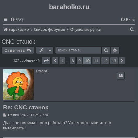
baraholko.ru
FAQ
Вход
П
Барахолко
Список форумов
Очумелые ручки
о
CNC станок
и
Поиск
Расширен
Ответить
с
Страница
10
из
13
127 сообщений
1
8
9
10
11
12
13
Пред.
След.
…
к
arxont
Re: CNC станок
С
Пт июн 28, 2013 2:12 pm
о
о
Дык я не понимат - оно работает? Уже можно таки что-то
б
вытачивать?
щ
е