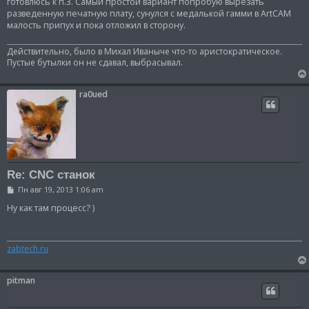
готовлюсь к п.3. Самый простой вариант попробую вырезать
разведенную печатную плату, сунулся с медалькой гамми в ArtCAM
малость припух и пока отложил в сторону.
Действительно, было в Михал Иваныче что-то аристократическое.
Пустые бутылки он не сдавал, выбрасывал.
ra0ued
Re: CNC станок
С
Пн авг 19, 2013 1:06 am
о
о
Ну как там процесс? )
б
щ
е
н
zabtech.ru
и
е
pitman