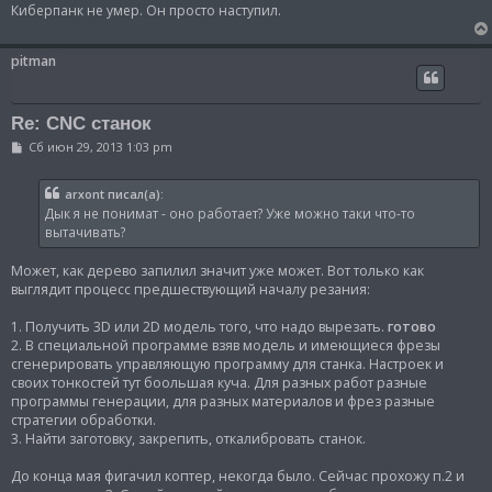
н
Киберпанк не умер. Он просто наступил.
и
е
pitman
Re: CNC станок
С
Сб июн 29, 2013 1:03 pm
о
о
б
arxont писал(а):
щ
Дык я не понимат - оно работает? Уже можно таки что-то
е
н
вытачивать?
и
е
Может, как дерево запилил значит уже может. Вот только как
выглядит процесс предшествующий началу резания:
1. Получить 3D или 2D модель того, что надо вырезать.
готово
2. В специальной программе взяв модель и имеющиеся фрезы
сгенерировать управляющую программу для станка. Настроек и
своих тонкостей тут боольшая куча. Для разных работ разные
программы генерации, для разных материалов и фрез разные
стратегии обработки.
3. Найти заготовку, закрепить, откалибровать станок.
До конца мая фигачил коптер, некогда было. Сейчас прохожу п.2 и