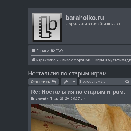
baraholko.ru
Форум читинских айтишников
Ссылки
FAQ
Барахолко
Список форумов
Игры и мулътимед
Ностальгия по старым играм.
Ответить
Re: Ностальгия по старым играм.
С
arxont
»
Пт авг 23, 2019 9:07 pm
о
о
б
щ
е
н
и
е