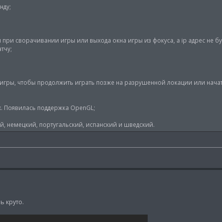
нду;
я при сворачивании игры или выхода окна игры из фокуса, а ip адрес не бу
тчу;
ц игры, чтобы продолжить играть позже на разрушенной локации или начат
х. Появилась поддержка OpenGL;
ий, немецкий, португальский, испанский и шведский.
ь круто.