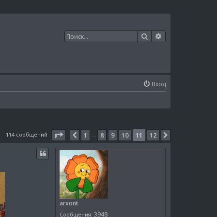
Поиск
Расширенный п
Вход
Страница
11
из
12
114 сообщений
1
8
9
10
11
12
Пред.
След.
…
arxont
3948
Сообщения: