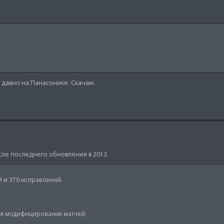
о давно на Панасонике. Скачаю.
осле последнего обновления в 2013
й и 370 исправлений.
для модифицирования матчей;