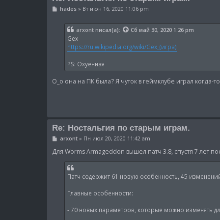
С
hades
»
Вт июн 16, 2020 11:06 pm
о
о
б
arxont
писал(а):
Сб май 30, 2020 1:26 pm
щ
Gex
е
н
https://ru.wikipedia.org/wiki/Gex_(игра)
и
е
PS: Охуенная
О_о она на ПК была? Я чуток в геймклубе играл когда-т
Re: Ностальгия по старым играм.
С
arxont
»
Пн июл 20, 2020 11:42 am
о
о
Для Worms Armageddon вышел патч 3.8, спустя 7 лет п
б
щ
е
н
Патч содержит 61 новую особенность, 45 изменени
и
е
Главные особенности:
- 70 новых параметров, которые можно изменять 