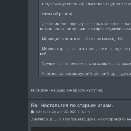
- Поддержка движком игры частоты 50 кадров в секу
- Оконный режим;
- Для стримеров: звук игры теперь может оставатьс
показываться при хостинге или присоединении к ма
- Можно добавлять в онлайн матчи команды ИИ;
- Можно сохранять карты в процессе или под коне
ней;
- Улучшилась совместимость на разных платформа
- Семь новых языков: русский, финский, французск
Киберпанк не умер. Он просто наступил.
Re: Ностальгия по старым играм.
С
b0r1sus
»
Ср июл 22, 2020 7:16 pm
о
о
Эмулятор 3D SEN. Проприетарщина, но смотрится очен
б
щ
е