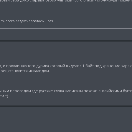
ствовал себя дико старым), серия ультимы (Lord British - кто-нибудь помнит?
 pm, всего редактировалось 1 раз.
, и проклинаю того дурика который выделил 1 байт под хранение харак
оец становится инвалидом.
ентичным переводом где русские слова написаны похожи английскими букв
ти =)