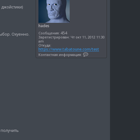
у
 джойстики)
т
ь
с
я
hades
к
454
Сообщения:
выбор. Охуенно.
н
Зарегистрирован:
Чт окт 11, 2012 11:30
а
am
ч
Откуда:
https://www.tabatoune.com/test
а
К
Контактная информация:
л
о
у
н
т
а
к
т
н
а
я
и
н
ф
о
р
м
а
ц
и
и получить
я
п
о