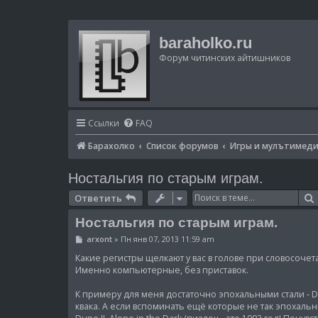
baraholko.ru
Форум читинских айтишников
Ссылки
FAQ
Барахолко
Список форумов
Игры и мулътимед
Ностальгия по старым играм.
Ответить
Ностальгия по старым играм.
С
arxont
»
Пн янв 07, 2013 11:59 am
о
о
Какие регистры щелкают у вас в голове при словосоче
б
Именно компьютерные, без приставок.
щ
е
К примеру для меня достаточно эпохальными стали - Doom,
н
и
квака. А если вспоминать ещё которые не так эпохальны,
е