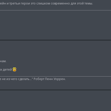
ейн и третъи герои это слишком современно для этой темы.
нам.
ых детей
 не из чего сделать..." Роберт Пенн Уоррен.