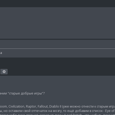
иа
Поиск
Расширенный поиск
тании "старые добрые игры"?
 Civilization, Raptor, Fallout, Diablo II (уже можно отнести к старым иг
 но оставили свой отпечаток на мозгу, то ещё добавим в список - Eye of