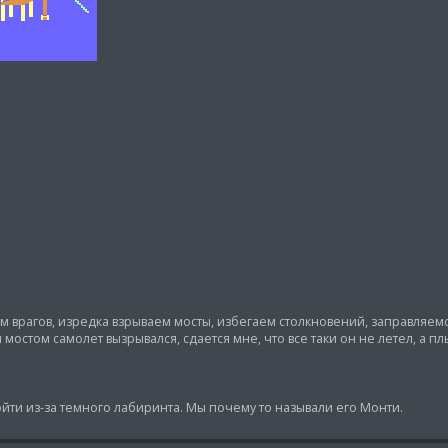
м врагов, изредка взрываем мосты, избегаем столкновений, заправляемс
мостом самолет вызрывался, сдается мне, что все таки он не летел, а плы
ойти из-за темного лабиринта. Мы почему то называли его Монти.