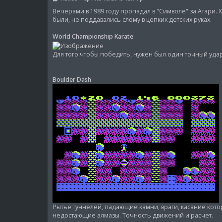
о
о
Вечерами в 1989 году пропадал в "Символе" за Атари.
б
были, не поддавались слому в цепких детских руках.
щ
е
World Championship Karate
н
и
е
Для того чтобы победить, нужен был один точный удар. 
Boulder Dash
Рытье туннелей, падающие камни, враги, касание кото
недостающие алмазы. Точность движений и расчет.