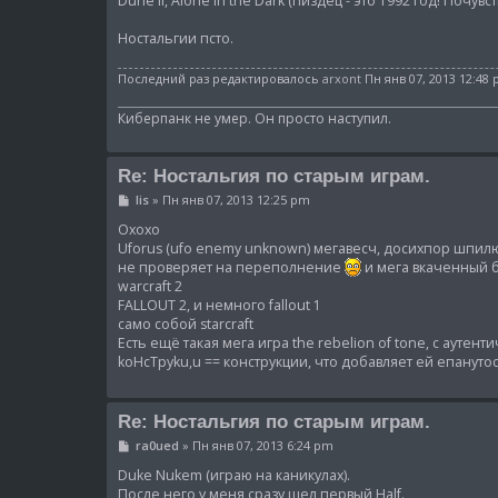
Dune II, Alone in the Dark (пиздец - это 1992 год! Почув
Ностальгии псто.
Последний раз редактировалось
arxont
Пн янв 07, 2013 12:48
Киберпанк не умер. Он просто наступил.
Re: Ностальгия по старым играм.
С
lis
»
Пн янв 07, 2013 12:25 pm
о
о
Охохо
б
Uforus (ufo enemy unknown) мегавесч, досихпор шпилю
щ
не проверяет на переполнение
и мега вкаченный б
е
warcraft 2
н
и
FALLOUT 2, и немного fallout 1
е
само собой starcraft
Есть ещё такая мега игра the rebelion of tone, с аут
koHcTpyku,u == конструкции, что добавляет ей епанутос
Re: Ностальгия по старым играм.
С
ra0ued
»
Пн янв 07, 2013 6:24 pm
о
о
Duke Nukem (играю на каникулах).
б
После него у меня сразу шел первый Half.