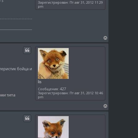
).
Зарегистрирован:
Пт авг 31, 2012 11:29
pm
В
е
р
н
у
т
теристик бойца и
ь
с
я
lis
к
427
Сообщения:
н
Зарегистрирован:
Пт авг 31, 2012 10:46
ами типа
а
pm
ч
а
В
л
е
у
р
н
у
т
ь