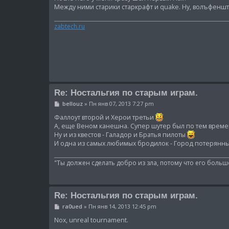
щ
Между ними старики старкрафт и quake. Ну, волъфеншт
е
н
и
zabtech.ru
е
Re: Ностальгия по старым играм.
С
bellouz
»
Пн янв 07, 2013 7:27 pm
о
о
Фаллоут второй и Херои третьи
б
А, еще Веном канешна. Супер шутер был по тем време
щ
Ну и из квестов - Галадор и Братья пилоты
е
И одна из самых любимых бродилок - Город потерянн
н
и
е
"Ты должен сделать добро из зла, потому что его больше
Re: Ностальгия по старым играм.
С
ra0ued
»
Пн янв 14, 2013 12:45 pm
о
о
Nox, unreal tournament.
б