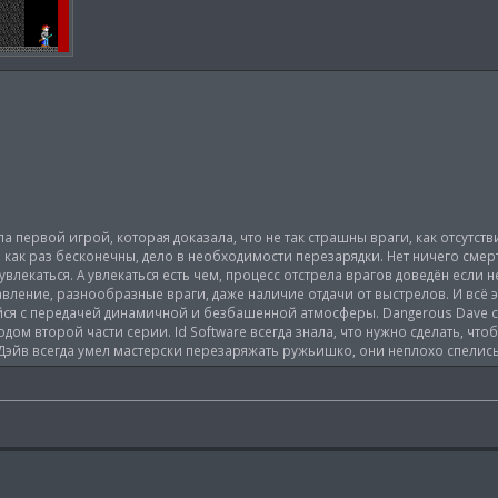
ла первой игрой, которая доказала, что не так страшны враги, как отсутст
и как раз бесконечны, дело в необходимости перезарядки. Нет ничего сме
увлекаться. А увлекаться есть чем, процесс отстрела врагов доведён если н
авление, разнообразные враги, даже наличие отдачи от выстрелов. И всё 
ся с передачей динамичной и безбашенной атмосферы. Dangerous Dave с
ом второй части серии. Id Software всегда знала, что нужно сделать, что
 Дэйв всегда умел мастерски перезаряжать ружьишко, они неплохо спелись