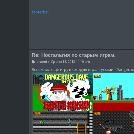
щ
е
н
zabtech.ru
и
е
Re: Ностальгия по старым играм.
С
arxont
»
Ср янв 16, 2013 11:40 am
о
о
Вспомнил ещё игру в которую играл сутками - Dangerou
б
щ
е
н
и
е