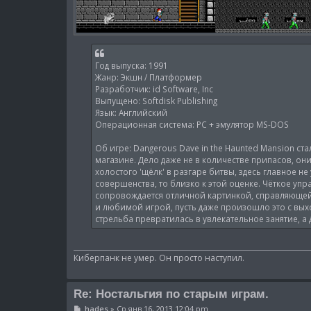
Год выпуска: 1991
Жанр: Экшн / Платформер
Разработчик: id Software, Inc
Выпущено: Softdisk Publishing
Язык: Английский
Операционная система: PC + эмулятор MS-DOS
Об игре: Dangerous Dave in the Haunted Mansion ста
магазине. Дело даже не в количестве припасов, он
холостого 'щёлк' в разгаре битвы, здесь главное не 
совершенства, то близко к этой оценке. Чёткое упр
сопровождается отличной картинкой, справляющей
и любимой игрой, пусть даже произошло это с выход
стрельба превратилась в увлекательное занятие, а
Киберпанк не умер. Он просто наступил.
Re: Ностальгия по старым играм.
С
hades
»
Ср янв 16, 2013 12:04 pm