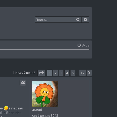
Поиск
Расширенный п
Вход
Страница
1
из
12
114 сообщений
1
2
3
4
5
12
След.
…
рам
), первая
arxont
 the Beholder,
3948
Сообщения: