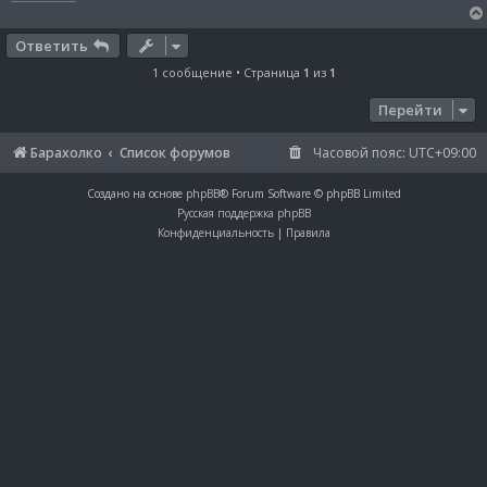
и
е
Ответить
1 сообщение • Страница
1
из
1
Перейти
Барахолко
Список форумов
Часовой пояс:
UTC+09:00
Создано на основе
phpBB
® Forum Software © phpBB Limited
Русская поддержка phpBB
Конфиденциальность
|
Правила