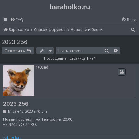
baraholko.ru
FAQ
Вход
П
Барахолко
Список форумов
Новости и блоги
о
2023 256
и
Поиск
Расширен
Ответить
с
1 сообщение • Страница
1
из
1
к
ra0ued
2023 256
С
Вт сен 12, 2023 9:40 pm
о
о
Новый Грилевич на Театралке. 20:00.
б
+7-924-27О-74-3О.
щ
е
н
zabtech.ru