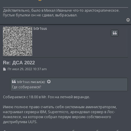
щ
е
н
Действительно, было в Михал Иваныче что-то аристократическое.
и
Пустые бутылки он не сдавал, выбрасывал.
е
b0r1sus
Re: ДСА 2022
С
Пт июл 29, 2022 10:37 am
о
о
б
b0r1sus
писал(а):
щ
Где собираемся?
е
н
и
Собираемся с 18.00 в Mr. Fox на летней веранде.
е
Имею полное право считать себя системным аминистратором,
настраивал сервера IBM, Supermicro, арендовал сервер в Лос-
Анжелесе, на котором собрал первую версию собственного
дистрибутива ULFS.