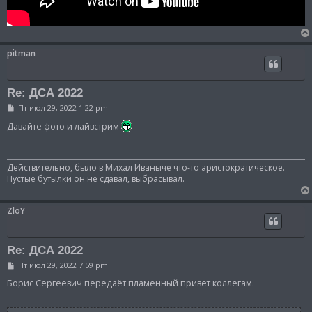
pitman
Re: ДСА 2022
С
Пт июл 29, 2022 1:22 pm
о
о
Давайте фото и лайвстрим
б
щ
е
н
Действительно, было в Михал Иваныче что-то аристократическое.
и
Пустые бутылки он не сдавал, выбрасывал.
е
ZloY
Re: ДСА 2022
С
Пт июл 29, 2022 7:59 pm
о
о
Борис Сергеевич передаёт пламенный привет коллегам.
б
щ
е