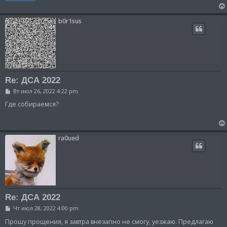
и
е
b0r1sus
Re: ДСА 2022
С
Вт июл 26, 2022 4:22 pm
о
о
Где собираемся?
б
щ
е
н
и
ra0ued
е
Re: ДСА 2022
С
Чт июл 28, 2022 4:00 pm
о
о
Прошу прощения, я завтра внезапно не смогу, уезжаю. Предлагаю