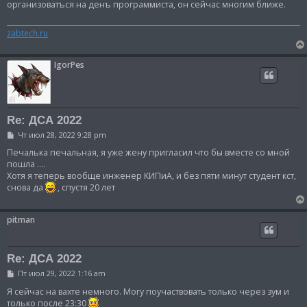
б
организоватъся на денъ программиста, он сейчас многим ближе.
щ
е
н
zabtech.ru
и
е
IgorPes
Re: ДСА 2022
С
Чт июл 28, 2022 9:28 pm
о
о
Печалька печальная, я уже жену пригласил что бы вместе со мной
б
пошла ....
щ
Хотя я теперь вообще инженер КИПиА, и без пяти минут студент кст,
е
снова да
, спустя 20 лет
н
и
е
pitman
Re: ДСА 2022
С
Пт июл 29, 2022 1:16 am
о
о
Я сейчас на вахте немного. Могу поучаствовать только через зум и
б
только после 23:30