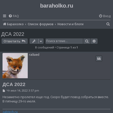
baraholko.ru
FAQ
Вход
П
Барахолко
Список форумов
Новости и блоги
о
ДСА 2022
и
Поиск
Расширен
Ответить
с
8 сообщений • Страница
1
из
1
к
ra0ued
ДСА 2022
С
Чт июл 14, 2022 3:57 pm
о
о
Незаметно пролетел еще год. Скоро будет повод собратъся вместе.
б
В пятницу 29-го июля.
щ
е
н
zabtech.ru