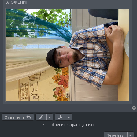
ВЛОЖЕНИЯ
н
и
е
Ответить
8 сообщений • Страница
1
из
1
Перейти