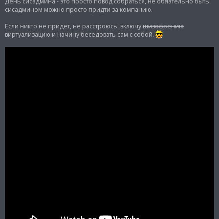
День сисадмина - это просто повод собраться, не обяательно быть
сисадмином можно просто придти за компанию.
Если никто не придет, не расстроюсь, включу
шизофрению
виртуализацию и начину беседовать сам с собой.