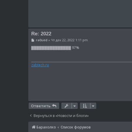
Re: 2022
С
ra0ued
»
Чт дек 22, 2022 1:11 pm
о
о
▓▓▓▓▓▓▓▓▓▓▓▓▓▓▓ 97%
б
щ
е
н
zabtech.ru
и
е
Ответить
Вернуться в «Новости и блоги»
Барахолко
Список форумов