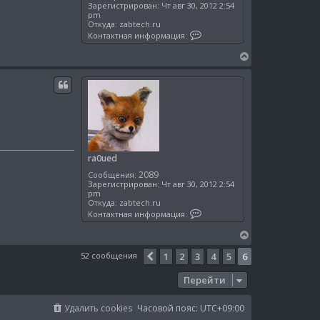
Зарегистрирован:
Чт авг 30, 2012 2:54
pm
Откуда:
zabtech.ru
К
Контактная информация:
о
н
В
т
е
а
к
р
т
н
н
у
а
я
т
и
ь
н
с
ф
о
я
ra0ued
р
к
м
2089
Сообщения:
н
а
Зарегистрирован:
Чт авг 30, 2012 2:54
а
ц
pm
и
ч
Откуда:
zabtech.ru
я
К
а
Контактная информация:
п
о
л
о
н
В
л
у
т
ь
е
а
з
52 сообщения
1
2
3
4
5
6
Пред.
к
р
о
т
н
в
н
Перейти
а
у
а
т
я
т
е
и
ь
Удалить cookies
Часовой пояс:
UTC+09:00
л
н
с