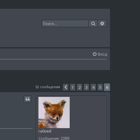
Поиск
Расширенный п
Вход
52 сообщения
1
2
3
4
5
6
Пред.
ra0ued
2089
Сообщения: