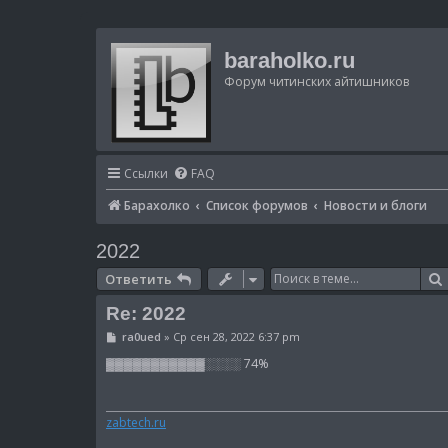
baraholko.ru
Форум читинских айтишников
Ссылки
FAQ
Барахолко
Список форумов
Новости и блоги
2022
Ответить
Re: 2022
С
ra0ued
»
Ср сен 28, 2022 6:37 pm
о
о
▓▓▓▓▓▓▓▓▓▓▓░░░░ 74%
б
щ
е
н
zabtech.ru
и
е