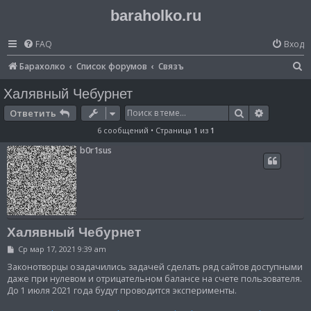
baraholko.ru
FAQ
Вход
П
Барахолко
Список форумов
Связъ
о
Халявный Чебурнет
и
Поиск
Расширен
Ответить
с
6 сообщений • Страница
1
из
1
к
b0r1sus
Халявный Чебурнет
С
Ср мар 17, 2021 9:39 am
о
о
Законотворцы озадачились задачей сделать ряд сайтов доступными
б
даже при нулевом и отрицательном балансе на счете пользователя.
щ
До 1 июля 2021 года будут проводится эксперименты.
е
н