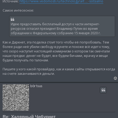
и
Источник:
https://www.vedomosti.ru/technology/art ... -sotsialno
е
Самое интесесное:
Идею предоставить бесплатный доступ к части интернет-
ресурсов огласил президент Владимир Путин во время
обращении к Федеральному собранию 15 января 2020 г.
Как и Даркнет, эта поделка стоит того чтобы её попробовать. Тем
более ради неё убили свободу в рунете и похоже всё идет к тому,
что скоро наступит настоящий коммунизм о котором так смечтали
наши предки: денег не будет, все будем бичами, жрачку и вещи
будем получать по талонам.
Пишите у кого какой провайдер, как и какие сайты открываются когда
на счете заканчиваются деньги.
b0r1sus
Re: Халявный Чебурнет