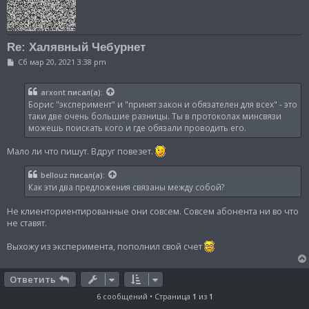
Re: Халявный Чебурнет
С
Сб мар 20, 2021 3:38 pm
о
о
б
arxont
писал(а):
щ
Борис "эксперимент" и "принят закон и обязателен для всех" - это
е
н
таки две очень большие разницы. Ты в протоколах минсвязи
и
можешь поискать кого и где обязали проводить его.
е
Мало ли что пишут. Вдруг повезет.
bellouz
писал(а):
Как эти два предложения связаны между собой?
Не клиенториентированные они совсем. Совсем абонента ни во что
не ставят.
Выхожу из эксперимента, пополнил свой счет
Ответить
6 сообщений • Страница
1
из
1