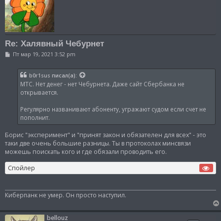
Re: Халявный Чебурнет
С
Пт мар 19, 2021 3:52 pm
о
о
б
b0r1sus
писал(а):
щ
МТС. Нет денег - нет Чебурнета. Даже сайт Сбербанка не
е
н
открывается.
и
е
Регулярно названивают абоненту, угражают судом если счет не
пополнит.
Борис "эксперимент" и "принят закон и обязателен для всех" - это
таки две очень большие разницы. Ты в протоколах минсвязи
можешь поискать кого и где обязали проводить его.
Спойлер
Киберпанк не умер. Он просто наступил.
bellouz