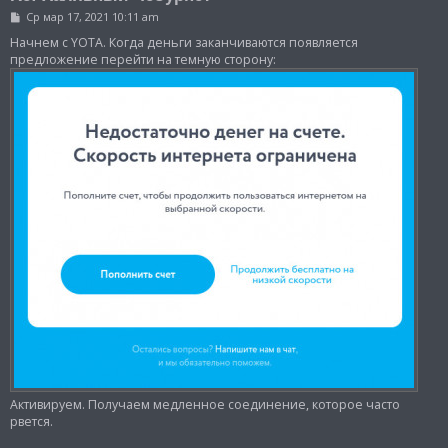
С
Ср мар 17, 2021 10:11 am
о
о
Начнем с YOTA. Когда деньги заканчиваются появляется
б
предложение перейти на темную сторону:
щ
е
н
и
е
Активируем. Получаем медленное соединение, которое часто
рвется.