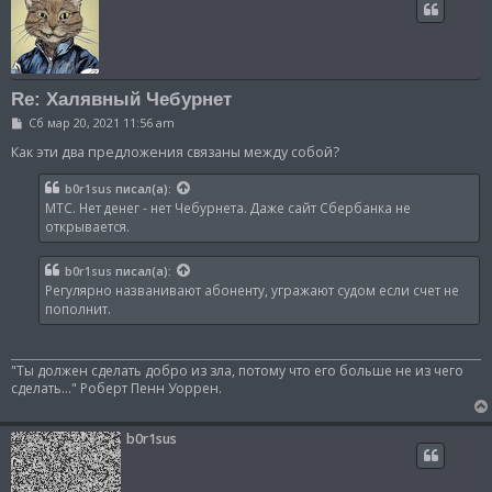
Re: Халявный Чебурнет
С
Сб мар 20, 2021 11:56 am
о
о
Как эти два предложения связаны между собой?
б
щ
b0r1sus
писал(а):
е
н
МТС. Нет денег - нет Чебурнета. Даже сайт Сбербанка не
и
открывается.
е
b0r1sus
писал(а):
Регулярно названивают абоненту, угражают судом если счет не
пополнит.
"Ты должен сделать добро из зла, потому что его больше не из чего
сделать..." Роберт Пенн Уоррен.
b0r1sus