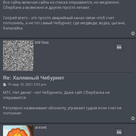
Все сайты включая сайты из списка открываются, но медленно.
Сбербанк а возможно и другие просто летают.
Скорей всего - это просто аварийный канал связи чтоб счет
пополнить, а не тот самый Чебурнет, где медведи, водка, цыгане,
балалайка.
b0r1sus
Re: Халявный Чебурнет
С
Пт мар 19, 2021 3:05 pm
о
о
МТС. Нет денег - нет Чебурнета. Даже сайт Сбербанка не
б
открывается.
щ
е
Регулярно названивают абоненту, угражают судом если счет не
н
и
пополнит.
е
arxont