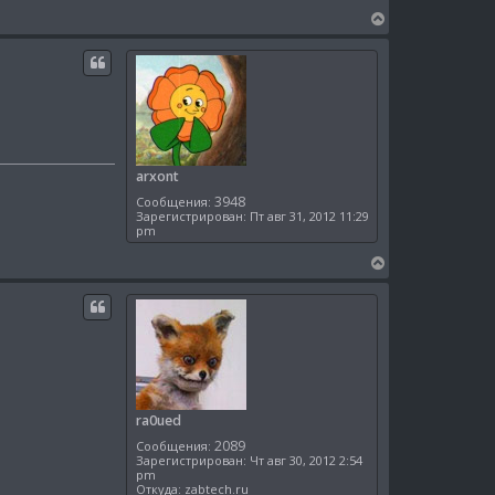
а
В
л
е
у
р
н
у
т
ь
с
я
arxont
к
3948
Сообщения:
н
Зарегистрирован:
Пт авг 31, 2012 11:29
а
pm
ч
а
В
л
е
у
р
н
у
т
ь
с
я
ra0ued
к
2089
Сообщения:
н
Зарегистрирован:
Чт авг 30, 2012 2:54
а
pm
ч
Откуда:
zabtech.ru