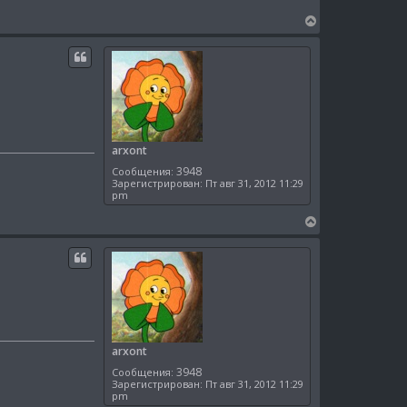
В
е
р
н
у
т
ь
с
я
arxont
к
3948
Сообщения:
н
Зарегистрирован:
Пт авг 31, 2012 11:29
а
pm
ч
а
В
л
е
у
р
н
у
т
ь
с
я
arxont
к
3948
Сообщения:
н
Зарегистрирован:
Пт авг 31, 2012 11:29
а
pm
ч