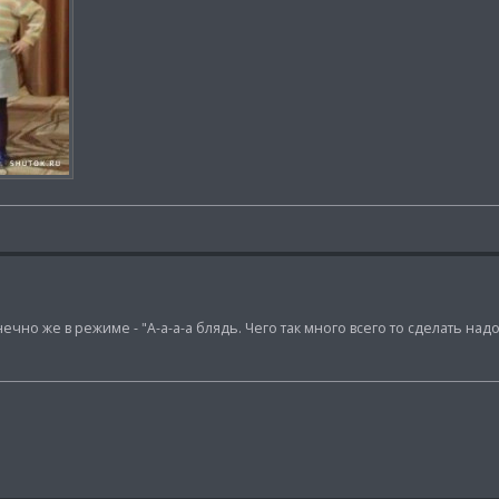
но же в режиме - "А-а-а-а блядь. Чего так много всего то сделать надо