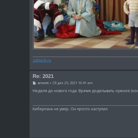
zabtech.ru
Re: 2021
С
arxont
»
Сб дек 25, 2021 10:41 am
о
о
Неделя до нового года. Время доделывать нужное (конеч
б
щ
е
н
Киберпанк не умер. Он просто наступил.
и
е