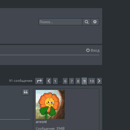
Поиск
Расширенный п
Вход
Страница
9
из
10
91 сообщение
1
6
7
8
9
10
Пред.
След.
…
arxont
3948
Сообщения: