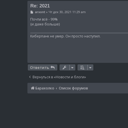
Re: 2021
С
arxont
»
Чт дек 30, 2021 11:29 am
о
о
Почти всё - 99%
б
(и даже больше)
щ
е
н
Киберпанк не умер. Он просто наступил.
и
е
Ответить
Вернуться в «Новости и блоги»
Барахолко
Список форумов