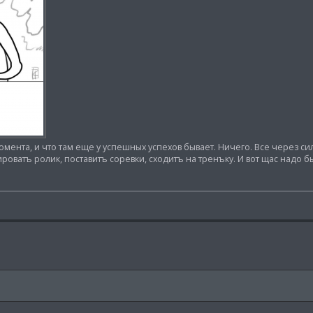
омента, и что там еще у успешных успехов бывает. Ничего. Все через си
ироватъ ролик, поставитъ соревки, сходитъ на тренъку. И вот щас надо бы