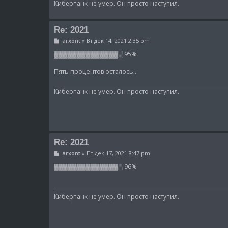
Киберпанк не умер. Он просто наступил.
Re: 2021
С
arxont
»
Вт дек 14, 2021 2:35 pm
о
о
▓▓▓▓▓▓▓▓▓▓▓▓▓▓░ 95%
б
щ
Пять процентов осталось...
е
н
и
Киберпанк не умер. Он просто наступил.
е
Re: 2021
С
arxont
»
Пт дек 17, 2021 8:47 pm
о
о
▓▓▓▓▓▓▓▓▓▓▓▓▓▓░ 96%
б
щ
е
н
Киберпанк не умер. Он просто наступил.
и
е