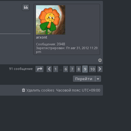
0
л
е
u
у
р
e
н
d
у
т
ь
с
я
arxont
к
3948
Сообщения:
н
Зарегистрирован:
Пт авг 31, 2012 11:29
а
pm
ч
а
В
л
е
Страница
9
из
10
91 сообщение
1
6
7
8
9
10
Пред.
След.
…
у
р
н
Перейти
у
т
ь
Удалить cookies
Часовой пояс:
UTC+09:00
с
я
к
н
а
ч
а
л