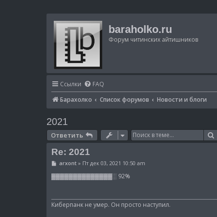
baraholko.ru
Форум читинских айтишников
Ссылки
FAQ
Барахолко
Список форумов
Новости и блоги
2021
Ответить
Re: 2021
С
arxont
»
Пт дек 03, 2021 10:50 am
о
о
▓▓▓▓▓▓▓▓▓▓▓▓▓▓░ 92%
б
щ
е
н
Киберпанк не умер. Он просто наступил.
и
е