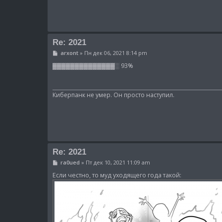
Re: 2021
С
arxont
»
Пн дек 06, 2021 8:14 pm
о
о
▓▓▓▓▓▓▓▓▓▓▓▓▓▓░ 93%
б
щ
е
н
Киберпанк не умер. Он просто наступил.
и
е
Re: 2021
С
ra0ued
»
Пт дек 10, 2021 11:09 am
о
о
Если честно, то муд уходящего года такой:
б
щ
е
н
и
е