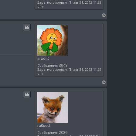
Зарегистрирован:
Пт авг 31, 2012 11:29
pm
В
е
р
н
у
т
ь
с
я
arxont
к
3948
Сообщения:
н
Зарегистрирован:
Пт авг 31, 2012 11:29
а
pm
ч
а
В
л
е
у
р
н
у
т
ь
с
я
ra0ued
к
2089
Сообщения:
н