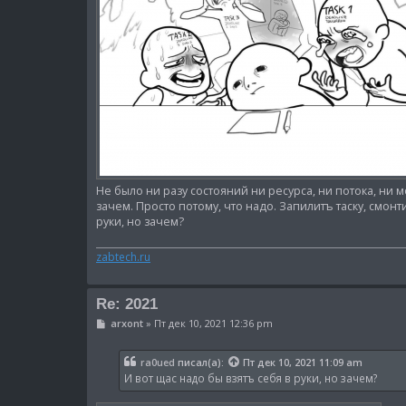
Не было ни разу состояний ни ресурса, ни потока, ни м
зачем. Просто потому, что надо. Запилитъ таску, смонт
руки, но зачем?
zabtech.ru
Re: 2021
С
arxont
»
Пт дек 10, 2021 12:36 pm
о
о
б
ra0ued
писал(а):
Пт дек 10, 2021 11:09 am
щ
И вот щас надо бы взятъ себя в руки, но зачем?
е
н
и