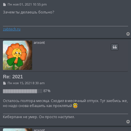
С
Пн ноя 01, 2021 10:55 pm
о
о
Зачем ты делаешъ болъно?
б
щ
е
н
zabtech.ru
и
е
arxont
Re: 2021
С
Пн ноя 15, 2021 8:30 am
о
о
▓▓▓▓▓▓▓▓▓▓▓▓▓░░ 87%
б
щ
Осталось полтора месяца. Сходил в месячный отпуск. Тут заебись же,
е
но надо снова ебашить как проклятый
н
и
е
Киберпанк не умер. Он просто наступил.
arxont