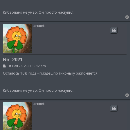
щ
е
н
Киберпанк не умер. Он просто наступил.
и
е
arxont
Re: 2021
С
Пт ноя 26, 2021 10:52 pm
о
о
Осталось 10% года - пиздец по тихоньку разгоняется.
б
щ
е
н
Киберпанк не умер. Он просто наступил.
и
е
arxont