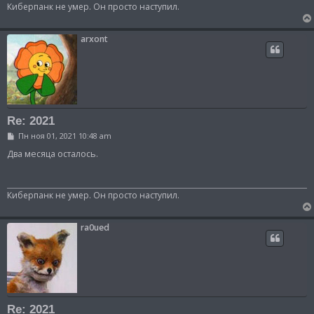
н
Киберпанк не умер. Он просто наступил.
и
е
arxont
Re: 2021
С
Пн ноя 01, 2021 10:48 am
о
о
Два месяца осталось.
б
щ
е
н
Киберпанк не умер. Он просто наступил.
и
е
ra0ued
Re: 2021