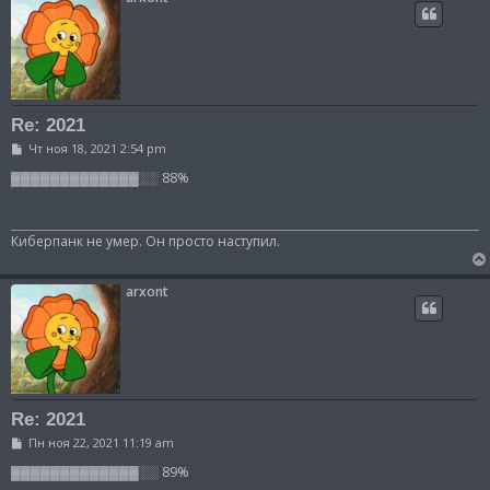
Re: 2021
С
Чт ноя 18, 2021 2:54 pm
о
о
▓▓▓▓▓▓▓▓▓▓▓▓▓░░ 88%
б
щ
е
н
Киберпанк не умер. Он просто наступил.
и
е
arxont
Re: 2021
С
Пн ноя 22, 2021 11:19 am
о
о
▓▓▓▓▓▓▓▓▓▓▓▓▓░░ 89%
б