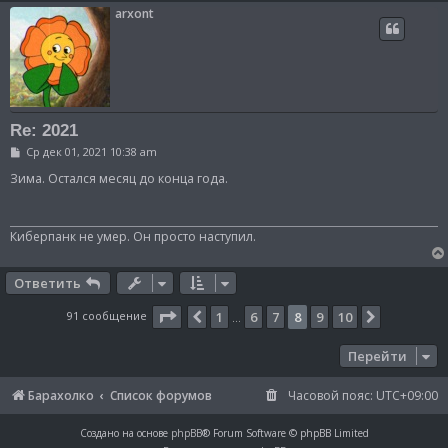
arxont
Re: 2021
С
Ср дек 01, 2021 10:38 am
о
о
Зима. Остался месяц до конца года.
б
щ
е
н
Киберпанк не умер. Он просто наступил.
и
е
Ответить
Страница
8
из
10
91 сообщение
1
6
7
8
9
10
Пред.
След.
…
Перейти
Барахолко
Список форумов
Часовой пояс:
UTC+09:00
Создано на основе
phpBB
® Forum Software © phpBB Limited