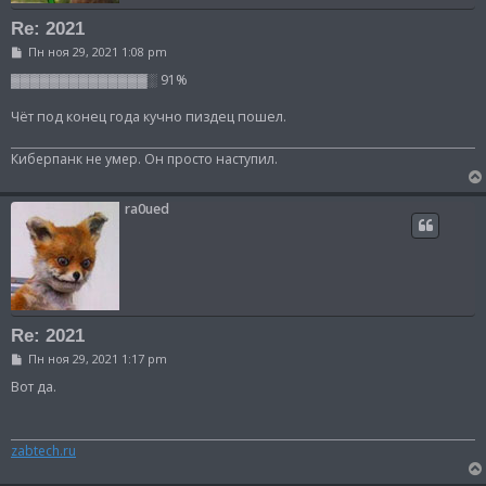
Re: 2021
С
Пн ноя 29, 2021 1:08 pm
о
о
▓▓▓▓▓▓▓▓▓▓▓▓▓▓░ 91%
б
щ
Чёт под конец года кучно пиздец пошел.
е
н
и
Киберпанк не умер. Он просто наступил.
е
ra0ued
Re: 2021
С
Пн ноя 29, 2021 1:17 pm
о
о
Вот да.
б
щ
е
н
zabtech.ru
и
е