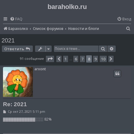
baraholko.ru
FAQ
Вход
П
Барахолко
Список форумов
Новости и блоги
о
2021
и
Поиск
Расширен
Ответить
с
Страница
8
из
10
91 сообщение
1
6
7
8
9
10
Пред.
След.
…
к
arxont
Re: 2021
С
Ср окт 27, 2021 5:11 pm
о
о
▓▓▓▓▓▓▓▓▓▓▓▓░░░ 82%
б
щ
е