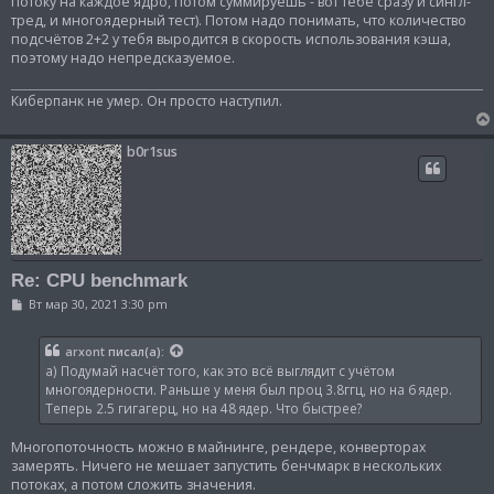
потоку на каждое ядро, потом суммируешь - вот тебе сразу и сингл-
тред, и многоядерный тест). Потом надо понимать, что количество
подсчётов 2+2 у тебя выродится в скорость использования кэша,
поэтому надо непредсказуемое.
Киберпанк не умер. Он просто наступил.
b0r1sus
Re: CPU benchmark
С
Вт мар 30, 2021 3:30 pm
о
о
б
arxont
писал(а):
щ
а) Подумай насчёт того, как это всё выглядит с учётом
е
н
многоядерности. Раньше у меня был проц 3.8ггц, но на 6 ядер.
и
Теперь 2.5 гигагерц, но на 48 ядер. Что быстрее?
е
Многопоточность можно в майнинге, рендере, конверторах
замерять. Ничего не мешает запустить бенчмарк в нескольких
потоках, а потом сложить значения.