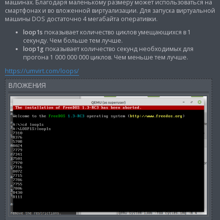
и
машинах. Благодаря маленькому размеру может использоваться на
е
смартфонах и во вложенной виртуализации. Для запуска виртуальной
машины DOS достаточно 4 мегабайта оперативки.
loop1s
показывает количество циклов умещающихся в 1
секунду. Чем больше тем лучше.
loop1g
показывает количество секунд необходимых для
прогона 1 000 000 000 циклов. Чем меньше тем лучше.
https://umvirt.com/loops/
ВЛОЖЕНИЯ