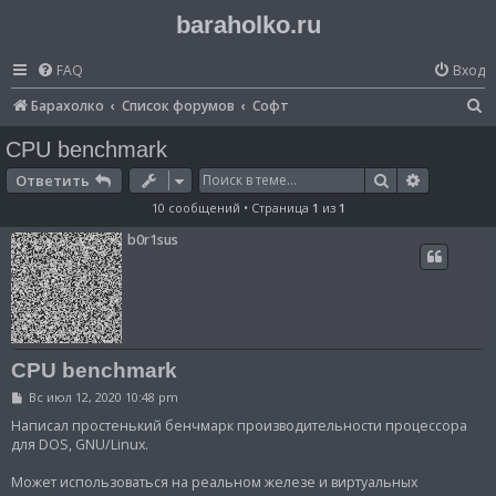
baraholko.ru
FAQ
Вход
П
Барахолко
Список форумов
Софт
о
CPU benchmark
и
Поиск
Расширен
Ответить
с
10 сообщений • Страница
1
из
1
к
b0r1sus
CPU benchmark
С
Вс июл 12, 2020 10:48 pm
о
о
Написал простенький бенчмарк производительности процессора
б
для DOS, GNU/Linux.
щ
е
Может использоваться на реальном железе и виртуальных
н