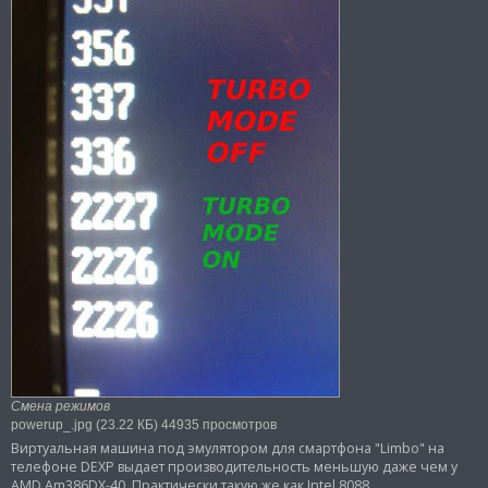
Смена режимов
powerup_.jpg (23.22 КБ) 44935 просмотров
Виртуальная машина под эмулятором для смартфона "Limbo" на
телефоне DEXP выдает производительность меньшую даже чем у
AMD Am386DX-40. Практически такую же как Intel 8088.