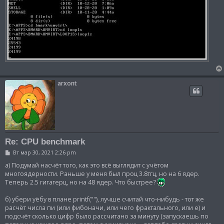
arxont
Re: CPU benchmark
С
Вт мар 30, 2021 2:26 pm
о
о
а) Подумай насчёт того, как это всё выглядит с учётом
б
многоядерности. Раньше у меня был проц 3.8ггц, но на 6 ядер.
щ
Теперь 2.5 гигагерц, но на 48 ядер. Что быстрее?
е
н
и
б) убери уёбу в плане printf(""), лучше считай что-нибудь - тот же
е
расчёт числа пи (или фибоначи, или чего фрактального, или е) и
подсчёт сколько цифр было рассчитано за минуту (запускаешь по