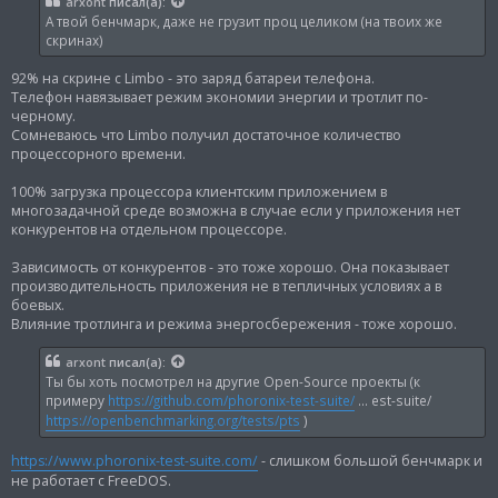
arxont
писал(а):
А твой бенчмарк, даже не грузит проц целиком (на твоих же
скринах)
92% на скрине с Limbo - это заряд батареи телефона.
Телефон навязывает режим экономии энергии и тротлит по-
черному.
Сомневаюсь что Limbo получил достаточное количество
процессорного времени.
100% загрузка процессора клиентским приложением в
многозадачной среде возможна в случае если у приложения нет
конкурентов на отдельном процессоре.
Зависимость от конкурентов - это тоже хорошо. Она показывает
производительность приложения не в тепличных условиях а в
боевых.
Влияние тротлинга и режима энергосбережения - тоже хорошо.
arxont
писал(а):
Ты бы хоть посмотрел на другие Open-Source проекты (к
примеру
https://github.com/phoronix-test-suite/
... est-suite/
https://openbenchmarking.org/tests/pts
)
https://www.phoronix-test-suite.com/
- слишком большой бенчмарк и
не работает с FreeDOS.