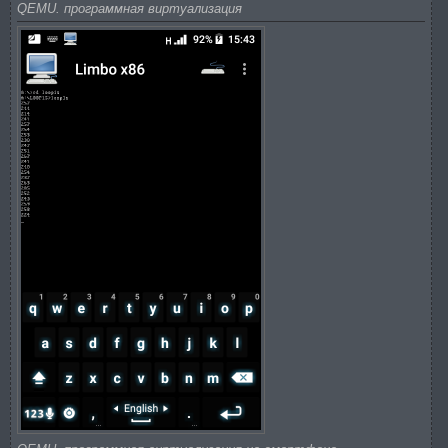
QEMU. программная виртуализация