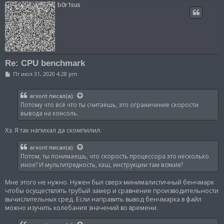
b0r1sus
Re: CPU benchmark
С
Пт июл 31, 2020 4:28 pm
о
о
б
arxont
писал(а):
щ
Потому что всё что ты считаешь, это ограничение скорости
е
н
вывода на консоль.
и
е
Хз. Я так напихал да скомпилил.
arxont
писал(а):
Потом, ты понимаешь, что скорость процессора это несколько
иное? И мультитредность, кэш, инструкции там всякие?
Мне этого не нужно. Нужен был сверх минималистичный бенчмарк
чтобы осуществлять грубый замер и сравнение производительности
вычислительных сред. Если направить вывод бенчмарка в файл
можно изучить колебания значений во времени.