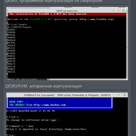
QEMU. программная виртуализация на смартфоне
QEMU/KVM. аппаратная виртуализация