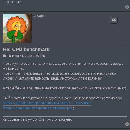
Что не так?
arxont
Re: CPU benchmark
С
Пт июл 31, 2020 2:38 pm
о
о
Потому что всё что ты считаешь, это ограничение скорости вывода
б
на консоль.
щ
Потом, ты понимаешь, что скорость процессора это несколько
е
иное? И мультитредность, кэш, инструкции там всякие?
н
и
е
А твой бенчмарк, даже не грузит проц целиком (на твоих же скринах)
Ты бы хоть посмотрел на другие Open-Source проекты (к примеру
https://github.com/phoronix-test-suite/ ... est-suite/
https://openbenchmarking.org/tests/pts
)
Киберпанк не умер. Он просто наступил.