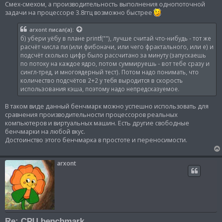
Cмех-смехом, а производительность выполнения однопоточной
задачи на процессоре 3.8ггц возможно быстрее
arxont
писал(а):
б) убери уёбу в плане printf(""), лучше считай что-нибудь - тот же
расчёт числа пи (или фибоначи, или чего фрактального, или е) и
подсчёт сколько цифр было рассчитано за минуту (запускаешь
по потоку на каждое ядро, потом суммируешь - вот тебе сразу и
сингл-тред, и многоядерный тест). Потом надо понимать, что
количество подсчётов 2+2 у тебя выродится в скорость
использования кэша, поэтому надо непредсказуемое.
В таком виде данный бенчмарк можно успешно использовать для
сравнения производительности процессоров реальных
компьютеров и виртуальных машин. Есть другие свободные
бенчмарки на любой вкус.
Достоинство этого бенчмарка в простоте и переносимости.
arxont
Re: CPU benchmark