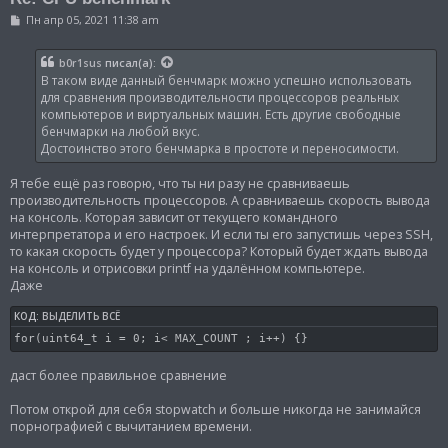
С
Пн апр 05, 2021 11:38 am
о
о
б
b0r1sus
писал(а):
щ
В таком виде данный бенчмарк можно успешно использовать
е
н
для сравнения производительности процессоров реальных
и
компьютеров и виртуальных машин. Есть другие свободные
е
бенчмарки на любой вкус.
Достоинство этого бенчмарка в простоте и переносимости.
Я тебе ещё раз говорю, что ты ни разу не сравниваешь
производительность процессоров. А сравниваешь скорость вывода
на консоль. Которая зависит от текущего командного
интерпретатора и его настроек. И если ты его запустишь через SSH,
то какая скорость будет у процессора? Который будет ждать вывода
на консоль и отрисовки printf на удалённом компьютере.
Даже
КОД:
ВЫДЕЛИТЬ ВСЁ
for(uint64_t i = 0; i< MAX_COUNT ; i++) {}
даст более правильное сравнение
Потом открой для себя stopwatch и больше никогда не занимайся
порнографией с вычитанием времени.