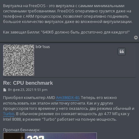
Виртуалка на FreeDOS - это виртуалка с самыми минимальными
системными требованиями. FreeDOS оперативно грузится даже на
телефоне с ARM процессором, позволяет оперативно поднимать
большое количество виртуалок даже во вложенной виртуализации.
Как завещал Билли: "640Кб должно быть достаточно для каждого!"
b0r1sus
Re: CPU benchmark
С
Вт фев 23, 2021 9:51 pm
о
о
Приобрел компьютер AMD
Am386DX-40
. Теперь его можно
б
использовать как эталон или точку отсчета. Как и у других
щ
процессоров того времени у него оказалось два режима обычный и
е
н
Turbo
. В обычном режиме он снижает мощность до 4.77 МГц как у
и
Intel 8088, в режиме "Turbo" работает на полную мощность.
е
Прогнал бенчмарк: