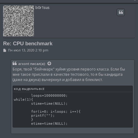
b0r1sus
Re: CPU benchmark
С
Пн июл 13, 2020 2:10 pm
о
о
б
arxont
писал(а):
щ
Боря, твой "бейчмарк" хуйня уровня первого класса. Если бы
е
н
мне такое прислали в качестве тестового, то я бы кандидата
и
(даже на джуна) вычеркнул и добавил в блеклист.
е
КОД:
ВЫДЕЛИТЬ ВСЁ
        loops=1000000000;

while(1){

        stime=time(NULL);

        for(i=0; i<loops; i++){

        printf("");

        }

        etime=time(NULL);