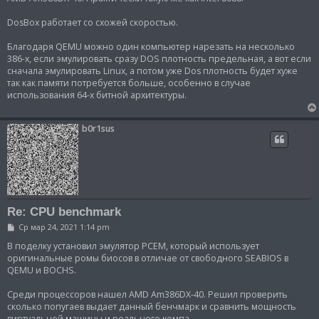
DosBox работает со схожей скоростью.
Благодаря QEMU можно один компьютер нарезать на несколько
386-х, если эмулировать сразу DOS плотность предельная, а вот если
сначала эмулировать Linux, а потом уже Dos плотность будет хуже
так как памяти потребуется больше, особенно в случае
использования 64-х битной архитектуры.
b0r1sus
Re: CPU benchmark
С
Ср мар 24, 2021 1:14 pm
о
о
В поделку установил эмулятор PCEM, который использует
б
оригинальные ромы биосов в отличае от свободного SEABIOS в
щ
QEMU и BOCHS.
е
н
и
Среди процессоров нашел AMD Am386DX-40. Решил проверить
е
сколько попугаев выдает данный бенчмарк и сравнить мощность
виртуальной машины и реального компа.