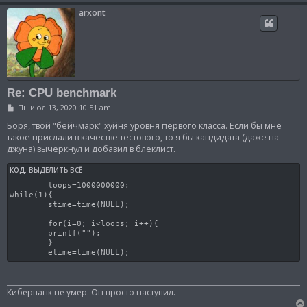
arxont
Re: CPU benchmark
С
Пн июл 13, 2020 10:51 am
о
о
Боря, твой "бейчмарк" хуйня уровня первого класса. Если бы мне
б
такое прислали в качестве тестового, то я бы кандидата (даже на
щ
джуна) вычеркнул и добавил в блеклист.
е
н
и
КОД:
ВЫДЕЛИТЬ ВСЁ
е
        loops=1000000000;

while(1){

        stime=time(NULL);

        for(i=0; i<loops; i++){

        printf("");

        }

        etime=time(NULL);
Киберпанк не умер. Он просто наступил.