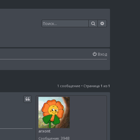
Поиск
Расширенный п
Вход
1 сообщение • Страница
1
из
1
arxont
3948
Сообщения: