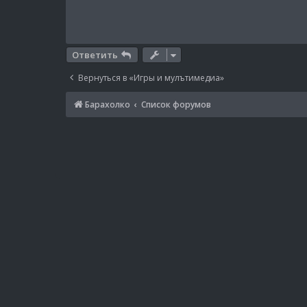
Ответить
Вернуться в «Игры и мулътимедиа»
Барахолко
Список форумов