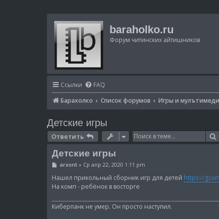
baraholko.ru
Форум читинских айтишников
Ссылки
FAQ
Барахолко
Список форумов
Игры и мулътимед
Детские игры
Ответить
Детские игры
С
arxont
»
Ср апр 22, 2020 1:11 pm
о
о
Нашел прикольный сборник игр для детей
https://gcom
б
На комп - ребёнок в восторге
щ
е
н
Киберпанк не умер. Он просто наступил.
и
е