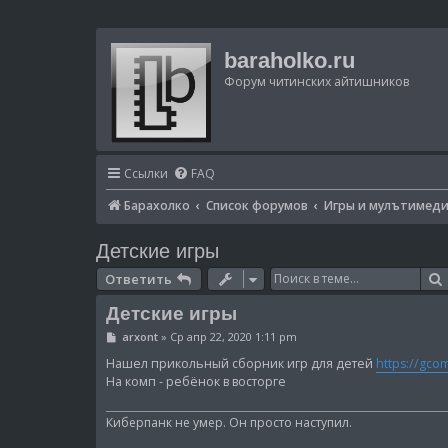
baraholko.ru
Форум читинских айтишников
Ссылки
FAQ
Барахолко
Список форумов
Игры и мулътимед
Детские игры
Ответить
Детские игры
С
arxont
»
Ср апр 22, 2020 1:11 pm
о
о
Нашел прикольный сборник игр для детей
https://gcom
б
На комп - ребёнок в восторге
щ
е
н
Киберпанк не умер. Он просто наступил.
и
е