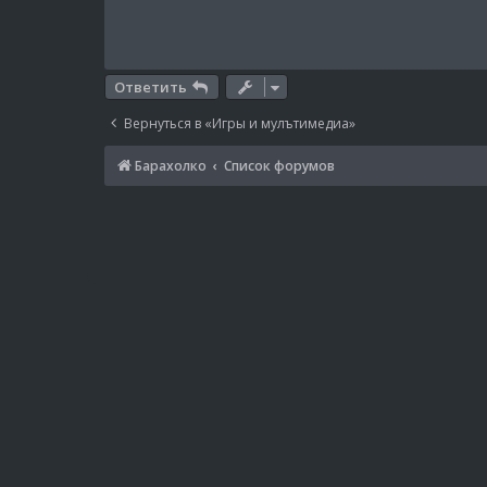
Ответить
Вернуться в «Игры и мулътимедиа»
Барахолко
Список форумов