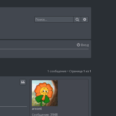
Поиск
Расширенный п
Вход
1 сообщение • Страница
1
из
1
arxont
3948
Сообщения: