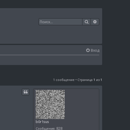
Поиск
Расширенный п
Вход
1 сообщение • Страница
1
из
1
b0r1sus
828
Сообщения: