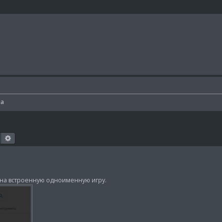
иа
Поиск
Расширенный поиск
ка на встроенную одноименную игру.