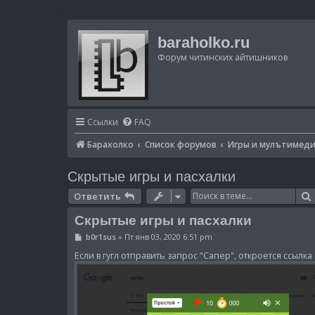
baraholko.ru
Форум читинских айтишников
Ссылки
FAQ
Барахолко
Список форумов
Игры и мулътимед
Скрытые игры и пасхалки
Ответить
Скрытые игры и пасхалки
С
b0r1sus
»
Пт янв 03, 2020 6:51 pm
о
о
Если в гугл отправить запрос "Сапер", откроется ссыл
б
щ
е
н
и
е