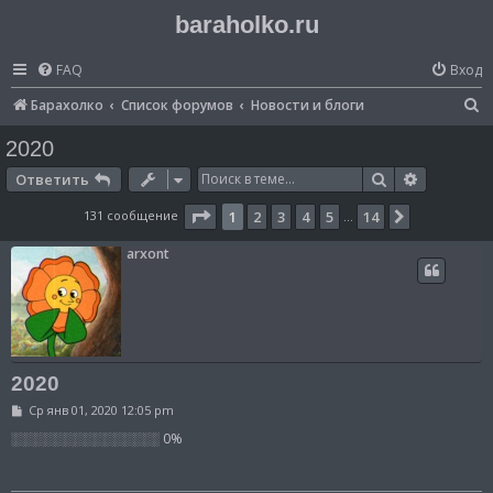
baraholko.ru
FAQ
Вход
П
Барахолко
Список форумов
Новости и блоги
о
2020
и
Поиск
Расширен
Ответить
с
Страница
1
из
14
131 сообщение
1
2
3
4
5
14
След.
…
к
arxont
2020
С
Ср янв 01, 2020 12:05 pm
о
о
░░░░░░░░░░░░░░░ 0%
б
щ
е