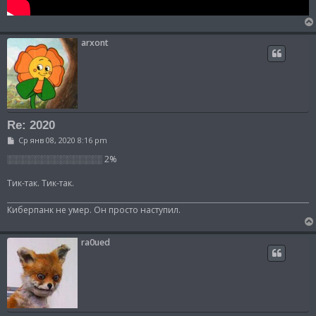
arxont
Re: 2020
С
Ср янв 08, 2020 8:16 pm
о
о
░░░░░░░░░░░░░░░ 2%
б
щ
Тик-так. Тик-так.
е
н
и
Киберпанк не умер. Он просто наступил.
е
ra0ued