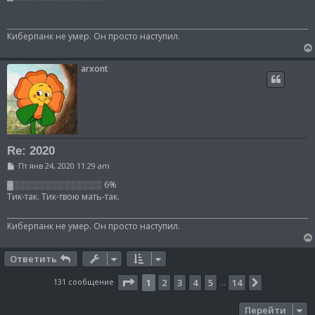
б
щ
е
н
Киберпанк не умер. Он просто наступил.
и
е
arxont
Re: 2020
С
Пт янв 24, 2020 11:29 am
о
о
▓░░░░░░░░░░░░░░ 6%
б
Тик-так. Тик-твою мать-так.
щ
е
н
Киберпанк не умер. Он просто наступил.
и
е
Ответить
Страница
1
из
14
131 сообщение
1
2
3
4
5
14
След.
…
Перейти