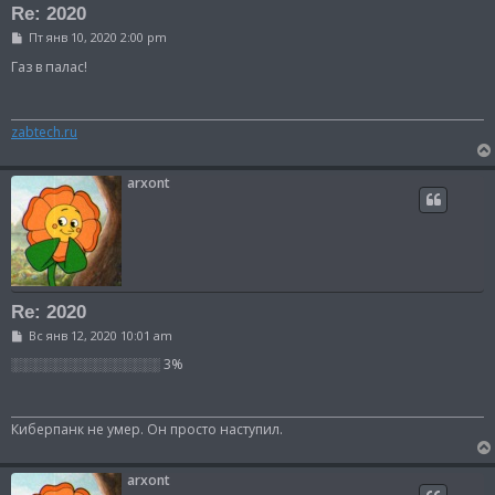
Re: 2020
С
Пт янв 10, 2020 2:00 pm
о
о
Газ в палас!
б
щ
е
н
zabtech.ru
и
е
arxont
Re: 2020
С
Вс янв 12, 2020 10:01 am
о
о
░░░░░░░░░░░░░░░ 3%
б
щ
е
н
Киберпанк не умер. Он просто наступил.
и
е
arxont