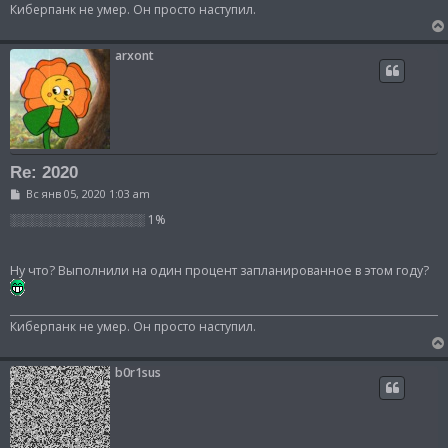
н
Киберпанк не умер. Он просто наступил.
и
е
arxont
Re: 2020
С
Вс янв 05, 2020 1:03 am
о
о
░░░░░░░░░░░░░░░ 1%
б
щ
е
Ну что? Выполнили на один процент запланированное в этом году?
н
и
е
Киберпанк не умер. Он просто наступил.
b0r1sus