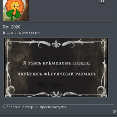
Re: 2020
С
Ср янв 15, 2020 5:53 pm
о
о
б
щ
е
н
и
е
Киберпанк не умер. Он просто наступил.