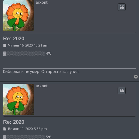
arxont
Re: 2020
С
Чт янв 16, 2020 10:21 am
о
о
▓░░░░░░░░░░░░░░ 4%
б
щ
е
н
Киберпанк не умер. Он просто наступил.
и
е
arxont
Re: 2020
С
Вс янв 19, 2020 5:36 pm
о
о
▓░░░░░░░░░░░░░░ 5%