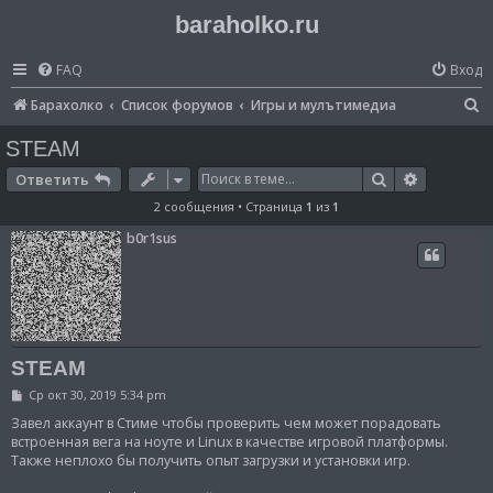
baraholko.ru
FAQ
Вход
П
Барахолко
Список форумов
Игры и мулътимедиа
о
STEAM
и
Поиск
Расширен
Ответить
с
2 сообщения • Страница
1
из
1
к
b0r1sus
STEAM
С
Ср окт 30, 2019 5:34 pm
о
о
Завел аккаунт в Стиме чтобы проверить чем может порадовать
б
встроенная вега на ноуте и Linux в качестве игровой платформы.
щ
Также неплохо бы получить опыт загрузки и установки игр.
е
н