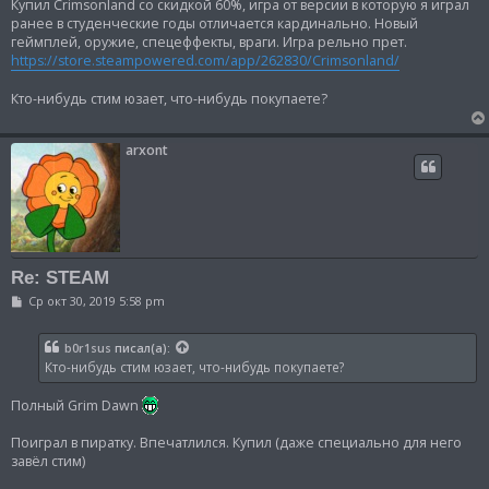
и
Купил Crimsonland со скидкой 60%, игра от версии в которую я играл
е
ранее в студенческие годы отличается кардинально. Новый
геймплей, оружие, спецеффекты, враги. Игра рельно прет.
https://store.steampowered.com/app/262830/Crimsonland/
Кто-нибудь стим юзает, что-нибудь покупаете?
arxont
Re: STEAM
С
Ср окт 30, 2019 5:58 pm
о
о
б
b0r1sus
писал(а):
щ
Кто-нибудь стим юзает, что-нибудь покупаете?
е
н
и
Полный Grim Dawn
е
Поиграл в пиратку. Впечатлился. Купил (даже специально для него
завёл стим)