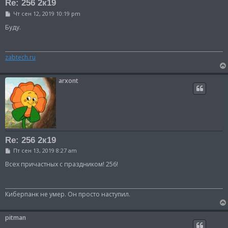
Re: 256 2к19
С
Чт сен 12, 2019 10:19 pm
о
о
Буду.
б
щ
е
н
zabtech.ru
и
е
arxont
Re: 256 2к19
С
Пт сен 13, 2019 8:27 am
о
о
Всех причастных с праздником! 256!
б
щ
е
н
Киберпанк не умер. Он просто наступил.
и
е
pitman