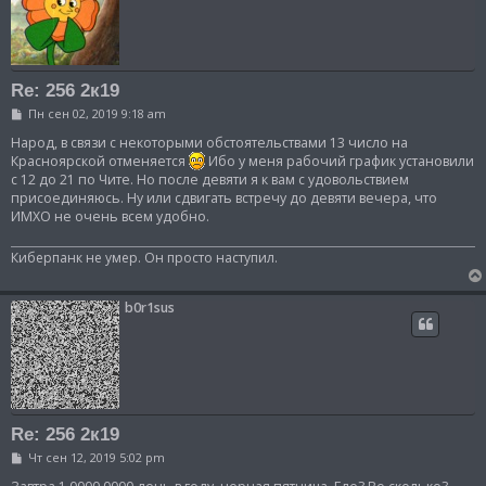
Re: 256 2к19
С
Пн сен 02, 2019 9:18 am
о
о
Народ, в связи с некоторыми обстоятельствами 13 число на
б
Красноярской отменяется
Ибо у меня рабочий график установили
щ
с 12 до 21 по Чите. Но после девяти я к вам с удовольствием
е
присоединяюсь. Ну или сдвигать встречу до девяти вечера, что
н
и
ИМХО не очень всем удобно.
е
Киберпанк не умер. Он просто наступил.
b0r1sus
Re: 256 2к19
С
Чт сен 12, 2019 5:02 pm
о
о