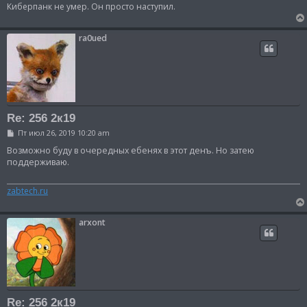
н
Киберпанк не умер. Он просто наступил.
и
е
ra0ued
Re: 256 2к19
С
Пт июл 26, 2019 10:20 am
о
о
Возможно буду в очередных ебенях в этот денъ. Но затею
б
поддерживаю.
щ
е
н
zabtech.ru
и
е
arxont
Re: 256 2к19