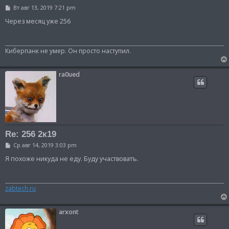
С
Вт авг 13, 2019 7:21 pm
о
о
Через месяц уже 256
б
щ
е
н
Киберпанк не умер. Он просто наступил.
и
е
ra0ued
Re: 256 2к19
С
Ср авг 14, 2019 3:03 pm
о
о
Я похоже никуда не еду. Буду участвоватъ.
б
щ
е
н
zabtech.ru
и
е
arxont