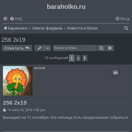
baraholko.ru
FAQ
Вход
П
Барахолко
Список форумов
Новости и блоги
о
256 2к19
и
Поиск
Расширен
Ответить
с
13 сообщений
1
2
След.
к
arxont
256 2к19
С
Чт июл 25, 2019 7:42 pm
о
о
Выпадает на 13 сентября. Это пятница. Есть предложение собраться.
б
щ
е