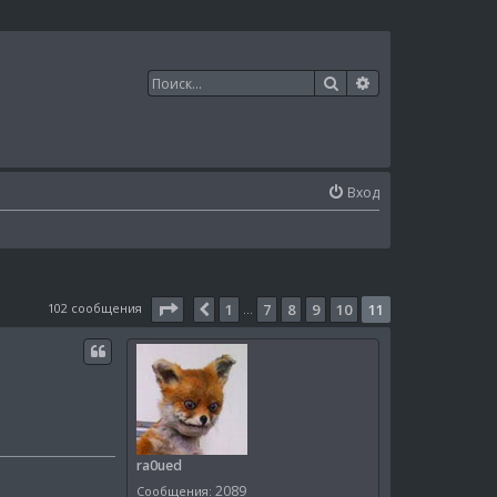
Поиск
Расширенный п
Вход
Страница
11
из
11
102 сообщения
1
7
8
9
10
11
Пред.
…
ra0ued
2089
Сообщения: