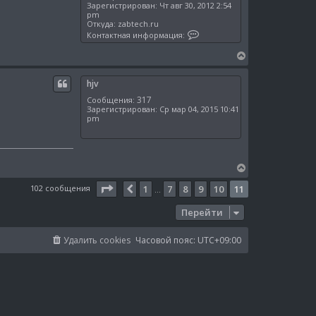
Зарегистрирован:
Чт авг 30, 2012 2:54
pm
Откуда:
zabtech.ru
К
Контактная информация:
о
н
В
т
е
а
к
р
hjv
т
н
н
317
Сообщения:
у
а
Зарегистрирован:
Ср мар 04, 2015 10:41
я
т
pm
и
ь
н
с
ф
о
я
р
к
В
м
н
а
е
а
ц
Страница
11
из
11
102 сообщения
1
7
8
9
10
11
Пред.
…
р
и
ч
н
я
а
Перейти
п
у
л
о
т
л
у
ь
Удалить cookies
Часовой пояс:
UTC+09:00
ь
с
з
о
я
в
к
а
н
т
е
а
л
ч