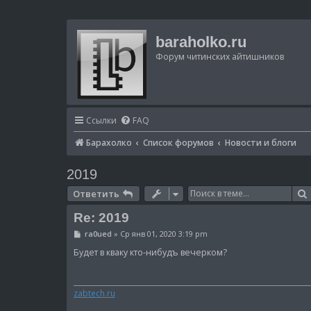
baraholko.ru
Форум читинских айтишников
Ссылки
FAQ
Барахолко
Список форумов
Новости и блоги
2019
Ответить
Re: 2019
С
ra0ued
»
Ср янв 01, 2020 3:19 pm
о
о
Будет в кваку кто-нибудъ вечерком?
б
щ
е
н
zabtech.ru
и
е