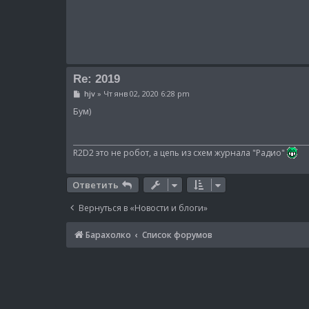
Re: 2019
С
hjv
»
Чт янв 02, 2020 6:28 pm
о
о
Бум)
б
щ
е
н
R2D2 это не робот, а цепь из схем журнала "Радио"
и
е
Ответить
Вернуться в «Новости и блоги»
Барахолко
Список форумов