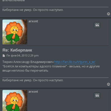
впечатлением
е
н
и
Киберпанк не умер. Он просто наступил.
е
arxont
Re: Киберпанк
С
Пн фев 04, 2013 2:29 pm
о
о
Тюрин Александр Владимирович
http://fan.lib.ru/t/tjurin_a_w/
б
"Боятся ли компьютеры адского пламени" - весьма, но и другие
щ
вещи неплохо бы перечитать
е
н
и
Киберпанк не умер. Он просто наступил.
е
arxont