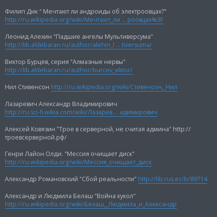
Филип Дик " Мечтают ли андроиды об электроовцах?"
http://ru.wikipedia.org/wiki/Мечтают_ли ... роовцах%3F
Леонид Алехин "Падшие ангелы Мультиверсума"
http://lib.aldebaran.ru/author/alehin_l ... tiversuma/
Виктор Бурцев, серия "Алмазные нервы"
http://lib.aldebaran.ru/author/burcev_viktor/
Нил Стивенсон
http://ru.wikipedia.org/wiki/Стивенсон,_Нил
Лазаревич Александр Владимирович
http://ru.sci-fi.wikia.com/wiki/Лазарев ... адимирович
Алексей Ковязин "Трое в серверной, не считая админа" http://
троевсерверной.рф/
Генри Лайон Олди. "Мессия очищает диск"
http://ru.wikipedia.org/wiki/Мессия_очищает_диск
Александр Романовский "Сбой реальности"
http://lib.rus.ec/b/89714
Александр и Людмила Белаш "Война кукол"
http://ru.wikipedia.org/wiki/Белаш,_Людмила_и_Александр