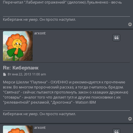
о
Перечитал "Лабиринт отражений" (дилогию) Лукьяненко - весчь
б
щ
е
н
Киберпанк не умер. Он просто наступил.
и
е
arxont
Re: Киберпанк
С
Вт янв 22, 2013 11:00 am
о
о
Мерси Шелли "Паутина" - ОХУЕННО и рекомендуется к прочтению
б
всем. Во многом пророческий рассказ, а тогда считалось бредом.
щ
"Святназ" - сейчас пытаются протолкнуть закон о казацких дружинах)
е
"отовары" - аналог того что делает гугл и другие поисковики с их
н
и
"релевантной" рекламой, "Духогонка" - Watson IBM
е
Киберпанк не умер. Он просто наступил.
arxont