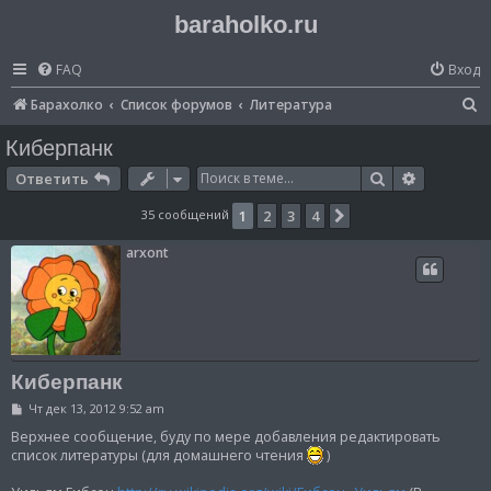
baraholko.ru
FAQ
Вход
П
Барахолко
Список форумов
Литература
о
Киберпанк
и
Поиск
Расширен
Ответить
с
35 сообщений
1
2
3
4
След.
к
arxont
Киберпанк
С
Чт дек 13, 2012 9:52 am
о
о
Верхнее сообщение, буду по мере добавления редактировать
б
список литературы (для домашнего чтения
)
щ
е