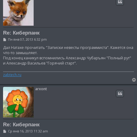
Re: Киберпанк
С
Пн янв 07, 2013 6:32 pm
о
о
Дал Натахе прочитатъ "Записки невесты программиста". Кажется она
б
что-то замышляет.
щ
Под конец каникул вспомнилисъ Александр Чубаръян "Полный рут"
е
и Александр Васильев "Горячий старт".
н
и
е
zabtech.ru
arxont
Re: Киберпанк
С
Ср янв 16, 2013 11:32 am
о