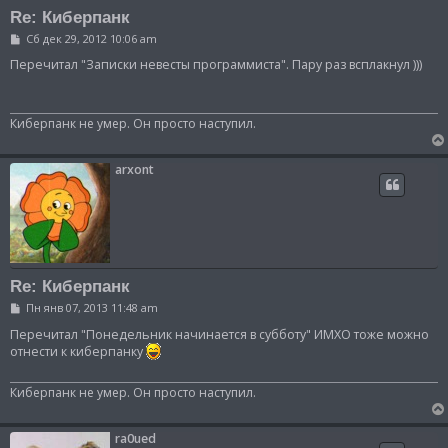
Re: Киберпанк
С
Сб дек 29, 2012 10:06 am
о
о
Перечитал "Записки невесты программиста". Пару раз всплакнул )))
б
щ
е
н
Киберпанк не умер. Он просто наступил.
и
е
arxont
Re: Киберпанк
С
Пн янв 07, 2013 11:48 am
о
о
Перечитал "Понедельник начинается в субботу" ИМХО тоже можно
б
отнести к киберпанку
щ
е
н
Киберпанк не умер. Он просто наступил.
и
е
ra0ued