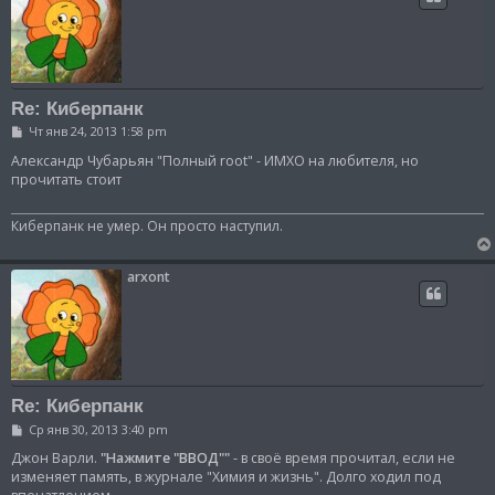
Re: Киберпанк
С
Чт янв 24, 2013 1:58 pm
о
о
Александр Чубарьян "Полный root" - ИМХО на любителя, но
б
прочитать стоит
щ
е
н
Киберпанк не умер. Он просто наступил.
и
е
arxont
Re: Киберпанк
С
Ср янв 30, 2013 3:40 pm
о
о
Джон Варли.
"Нажмите "ВВОД""
- в своё время прочитал, если не
б
изменяет память, в журнале "Химия и жизнь". Долго ходил под
щ