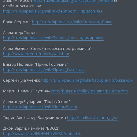
Уильям Гибсон
http://ru.wikipedia.org/wiki/Гибсон,_Уильям
(В
н
и
особенности няшна
е
http://ru.wikipedia.org/wiki/Киберпрост ... (трилогия)
)
Брюс Стерлинг
http://ru.wikipedia.org/wiki/Стерлинг,_Брюс
Александр Тюрин
http://ru.wikipedia.org/wiki/Тюрин,_Але ... адимирович
Алекс Экслер "Записки невесты программиста"
http://www.exler.ru/novels/wife.htm
Виктор Пелевин "Принц Госплана"
http://ru.wikipedia.org/wiki/Принц_Госплана
Сергей Лукьяненко
http://ru.wikipedia.org/wiki/Лабиринт_отражений
Мерси Шелли «Паутина»
http://fuga.ru/shelley/pautina/pautina.htm
Александр Чубарьян "Полный root"
http://ru.wikipedia.org/wiki/Полный_root
Тюрин Александр Владимирович
http://fan.lib.ru/t/tjurin_a_w/
Джон Варли. Нажмите "ВВОД"
http://www.lib.ru/INOFANT/WARLI/enter.txt