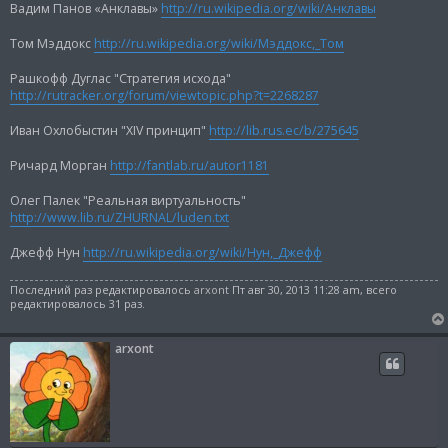
Вадим Панов «Анклавы»
http://ru.wikipedia.org/wiki/Анклавы
Том Мэддокс
http://ru.wikipedia.org/wiki/Мэддокс,_Том
Рашкофф Дуглас "Стратегия исхода"
http://rutracker.org/forum/viewtopic.php?t=2268287
Иван Охлобыстин "XIV принцип"
http://lib.rus.ec/b/275645
Ричард Морган
http://fantlab.ru/autor1181
Олег Палек "Реальная виртуальность"
http://www.lib.ru/ZHURNAL/luden.txt
Джефф Нун
http://ru.wikipedia.org/wiki/Нун,_Джефф
Последний раз редактировалось
arxont
Пт авг 30, 2013 11:28 am, всего
редактировалось 31 раз.
arxont