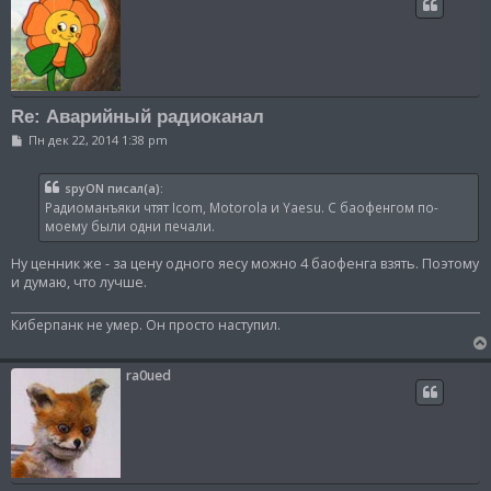
Re: Аварийный радиоканал
С
Пн дек 22, 2014 1:38 pm
о
о
б
spyON писал(а):
щ
Радиоманъяки чтят Icom, Motorola и Yaesu. С баофенгом по-
е
н
моему были одни печали.
и
е
Ну ценник же - за цену одного яесу можно 4 баофенга взять. Поэтому
и думаю, что лучше.
Киберпанк не умер. Он просто наступил.
ra0ued