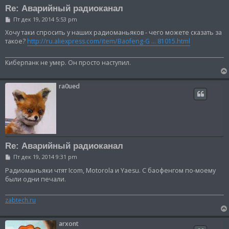
Re: Аварийный радиоканал
С
Пт дек 19, 2014 5:53 pm
о
о
Хочу таки спросить у наших радиоманьяков - чего можете сказать за
б
такое?
http://ru.aliexpress.com/item/Baofeng-G ... 81015.html
щ
е
н
Киберпанк не умер. Он просто наступил.
и
е
ra0ued
Re: Аварийный радиоканал
С
Пт дек 19, 2014 9:31 pm
о
о
Радиоманъяки чтят Icom, Motorola и Yaesu. С баофенгом по-моему
б
были одни печали.
щ
е
н
zabtech.ru
и
е
arxont