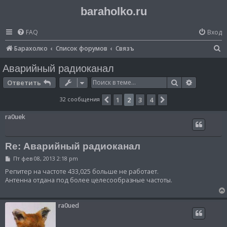
baraholko.ru
FAQ
Вход
П
Барахолко
Список форумов
Связъ
о
Аварийный радиоканал
и
Поиск
Расширен
Ответить
с
32 сообщения
1
2
3
4
Пред.
След.
к
ra0uek
Re: Аварийный радиоканал
С
Пт фев 08, 2013 2:18 pm
о
о
Репитер на частоте 433,025 больше не работает.
б
Антенна отдана под более целесообразные частоты.
щ
е
н
и
ra0ued
е