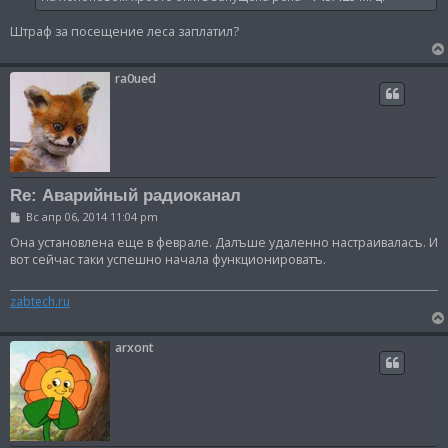
н
и
Штраф за посещение леса заплатил?
е
ra0ued
Re: Аварийный радиоканал
С
Вс апр 06, 2014 11:04 pm
о
о
Она установлена еще в феврале. Далъше удаленно настраиваласъ. И
б
вот сейчас таки успешно начала функционироватъ.
щ
е
н
zabtech.ru
и
е
arxont