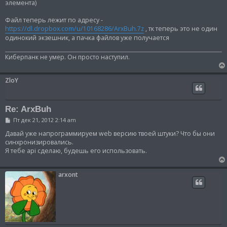
элемента)
Файл теперь лежит по адресу -
https://dl.dropbox.com/u/10168286/ArxBuh.7z
, тк теперь это не один
одинокий экзешник, а пачка файлов уже получается
Киберпанк не умер. Он просто наступил.
ZloY
Re: ArxBuh
С
Пт дек 21, 2012 2:14 am
о
о
Давай уже напрограммируем web версию твоей штуки? Что бы они
б
синхронизировались.
щ
Я тебе api сделаю, будешь его использовать.
е
н
и
е
arxont