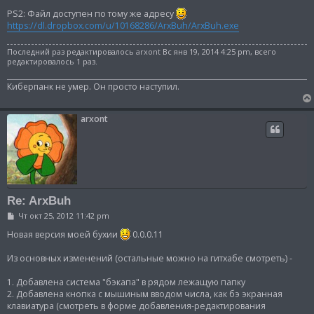
PS2: Файл доступен по тому же адресу
https://dl.dropbox.com/u/10168286/ArxBuh/ArxBuh.exe
Последний раз редактировалось
arxont
Вс янв 19, 2014 4:25 pm, всего
редактировалось 1 раз.
Киберпанк не умер. Он просто наступил.
arxont
Re: ArxBuh
С
Чт окт 25, 2012 11:42 pm
о
о
Новая версия моей бухии
0.0.0.11
б
щ
Из основных изменений (остальные можно на гитхабе смотреть) -
е
н
и
1. Добавлена система "бэкапа" в рядом лежащую папку
е
2. Добавлена кнопка с мышиным вводом числа, как бэ экранная
клавиатура (смотреть в форме добавления-редактирования