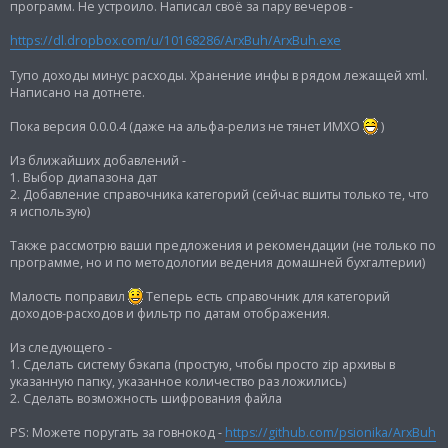
б
программ. Не устроило. Написал своё за пару вечеров -
щ
е
https://dl.dropbox.com/u/10168286/ArxBuh/ArxBuh.exe
н
и
е
Тупо доходы минус расходы. Хранение инфы в рядом лежащей xml.
Написано на дотнете.
Пока версия 0.0.0.4 (даже на альфа-релиз не тянет ИМХО
)
Из ближайших добавлений -
1. Выбор диапазона дат
2. Добавление справочника категорий (сейчас вшиты только те, что
я использую)
Также рассмотрю ваши предложения и рекомендации (не только по
программе, но и по методологии ведения домашней бухгалтерии)
Малость поправил
Теперь есть справочник для категорий
доходов-расходов и фильтр по датам отображения.
Из следующего -
1. Сделать систему бэкапа (простую, чтобы просто zip архивы в
указанную папку, указанное количество раз ложились)
2. Сделать возможность шифрования файла
PS: Можете поругать за говнокод -
https://github.com/psionika/ArxBuh