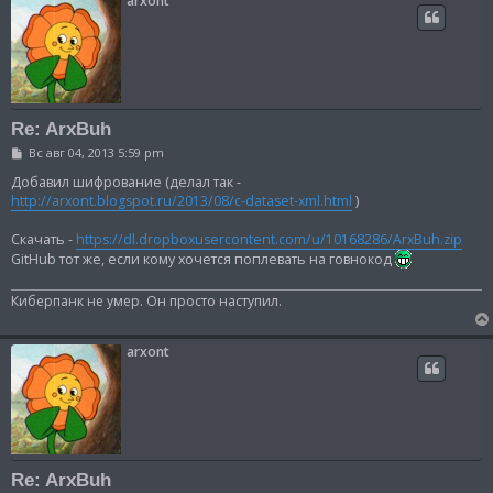
arxont
Re: ArxBuh
С
Вс авг 04, 2013 5:59 pm
о
о
Добавил шифрование (делал так -
б
http://arxont.blogspot.ru/2013/08/c-dataset-xml.html
)
щ
е
н
Скачать -
https://dl.dropboxusercontent.com/u/10168286/ArxBuh.zip
и
GitHub тот же, если кому хочется поплевать на говнокод
е
Киберпанк не умер. Он просто наступил.
arxont
Re: ArxBuh