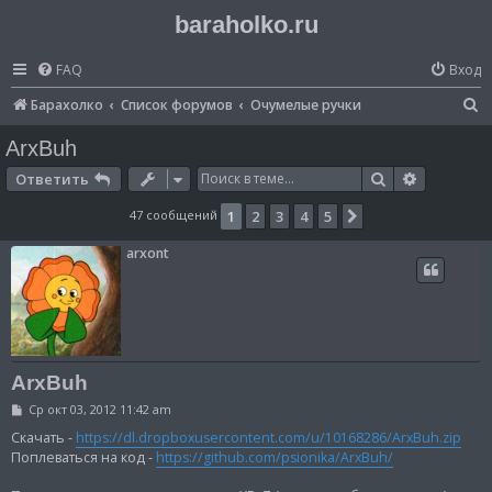
baraholko.ru
FAQ
Вход
П
Барахолко
Список форумов
Очумелые ручки
о
ArxBuh
и
Поиск
Расширен
Ответить
с
47 сообщений
1
2
3
4
5
След.
к
arxont
ArxBuh
С
Ср окт 03, 2012 11:42 am
о
о
Скачать -
https://dl.dropboxusercontent.com/u/10168286/ArxBuh.zip
б
Поплеваться на код -
https://github.com/psionika/ArxBuh/
щ
е