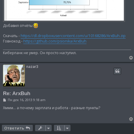
Добавил отчёты
Скачать -
https://dl.dropboxusercontent.com/u/10168286/ArxBuh.zip
Говнокод -
https://github.com/psionika/ArxBuh
Киберпанк не умер. Он просто наступил.
nazar3
Re: ArxBuh
С
Пн дек 16, 2013 9:18 am
о
о
Хммм... а почему зарплата и работа - разные пункты?
б
щ
е
н
и
Ответить
е