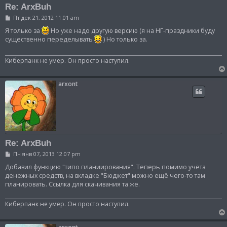
Re: ArxBuh
С
Пт дек 21, 2012 11:01 am
о
о
Я только за
Но уже надо другую версию (я на НГ-праздники буду
б
существенно переделывать
) Но только за.
щ
е
н
Киберпанк не умер. Он просто наступил.
и
е
arxont
Re: ArxBuh
С
Пн янв 07, 2013 12:07 pm
о
о
Добавил функцию "типо планиирования". Теперь помимо учёта
б
денежных средств, на вкладке "Бюджет" можно ещё чего-то там
щ
планировать. Ссылка для скачивания та же.
е
н
и
Киберпанк не умер. Он просто наступил.
е