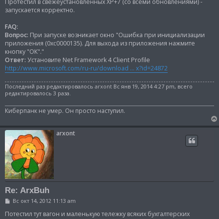
н
Протестил в свежеустановленных XP+7 (со всеми обновлениями) -
и
запускается корректно.
е
FAQ:
Вопрос:
При запуске возникает окно "Ошибка при инициализации
приложения (0xc0000135). Для выхода из приложения нажмите
кнопку "ОК"."
Ответ:
Установите Net Framework 4 Client Profile
http://www.microsoft.com/ru-ru/download ... x?id=24872
Последний раз редактировалось
arxont
Вс янв 19, 2014 4:27 pm, всего
редактировалось 3 раза.
Киберпанк не умер. Он просто наступил.
arxont
Re: ArxBuh
С
Вс окт 14, 2012 11:13 am
о
о
Потестил тут вагон и маленькую тележку всяких бухгалтерских