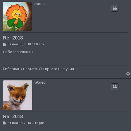
и
arxont
е
Re: 2018
С
Вт ноя 06, 2018 1:00 am
о
о
Соболезнования
б
щ
е
н
Киберпанк не умер. Он просто наступил.
и
е
ra0ued
Re: 2018
С
Вт ноя 06, 2018 7:16 pm
о
о