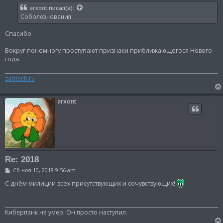
б
arxont
писал(а):
щ
Соболезнования
е
н
и
Спасибо.
е
Вокруг понемногу проступают признаки приближающегося Нового
года.
zabtech.ru
arxont
Re: 2018
С
Сб ноя 10, 2018 9:56 am
о
о
С днём милиции всех присутствующих и сочувствующих!
б
щ
е
н
Киберпанк не умер. Он просто наступил.
и
е