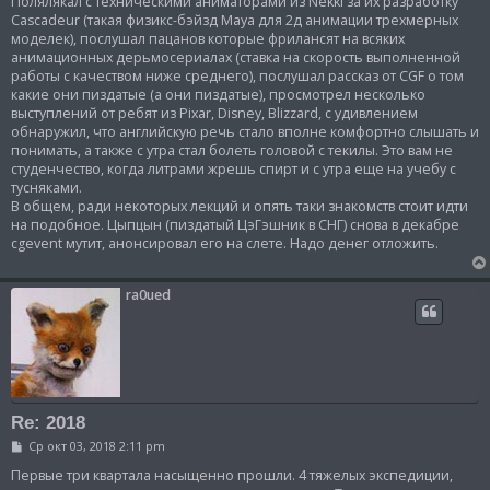
Полялякал с техническими аниматорами из Nekki за их разработку
н
и
Cascadeur (такая физикс-бэйзд Maya для 2д анимации трехмерных
е
моделек), послушал пацанов которые фрилансят на всяких
анимационных дерьмосериалах (ставка на скорость выполненной
работы с качеством ниже среднего), послушал рассказ от CGF о том
какие они пиздатые (а они пиздатые), просмотрел несколько
выступлений от ребят из Pixar, Disney, Blizzard, с удивлением
обнаружил, что английскую речь стало вполне комфортно слышать и
понимать, а также с утра стал болеть головой с текилы. Это вам не
студенчество, когда литрами жрешь спирт и с утра еще на учебу с
тусняками.
В общем, ради некоторых лекций и опять таки знакомств стоит идти
на подобное. Цыпцын (пиздатый ЦэГэшник в СНГ) снова в декабре
cgevent мутит, анонсировал его на слете. Надо денег отложить.
ra0ued
Re: 2018
С
Ср окт 03, 2018 2:11 pm
о
о
Первые три квартала насыщенно прошли. 4 тяжелых экспедиции,
б