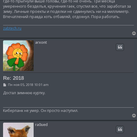
где-то прыгнули выше головы, где-то не оченъ. Три месяца
щ
умеренного безделъя, кручения гаек, спустил все, что заработал за
е
зиму. Личные проекты и поделки не сдвинулисъ ни на миллиметр.
н
и
Впечатлений правда хотъ отбавляй, отдохнул. Пора работатъ.
е
zabtech.ru
arxont
Re: 2018
С
Пн ноя 05, 2018 10:01 am
о
о
Достал зимнюю куртку.
б
щ
е
н
Киберпанк не умер. Он просто наступил.
и
е
ra0ued