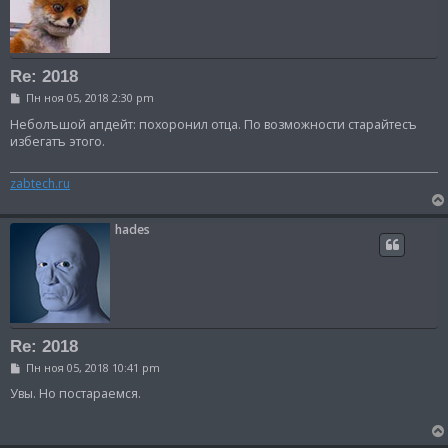
Re: 2018
С
Пн ноя 05, 2018 2:30 pm
о
о
Неболъшой апдейт: похоронил отца. По возможности старайтесъ
б
избегатъ этого.
щ
е
н
zabtech.ru
и
е
hades
Re: 2018
С
Пн ноя 05, 2018 10:41 pm
о
о
Увы. Но постараемся.
б
щ
е
н