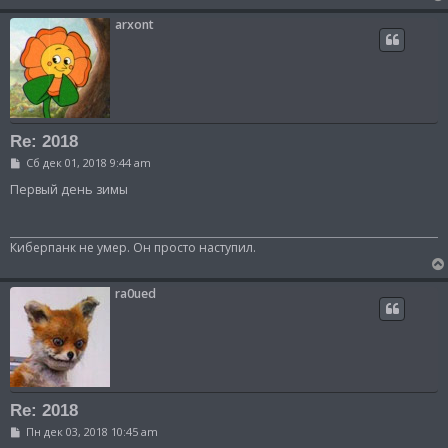
arxont
Re: 2018
С
Сб дек 01, 2018 9:44 am
о
о
Первый день зимы
б
щ
е
н
Киберпанк не умер. Он просто наступил.
и
е
ra0ued
Re: 2018
С
Пн дек 03, 2018 10:45 am
о