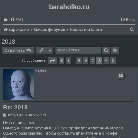
baraholko.ru
FAQ
Вход
П
Барахолко
Список форумов
Новости и блоги
о
2018
и
Поиск
Расширен
Ответить
с
Страница
8
из
9
83 сообщения
1
5
6
7
8
9
Пред.
След.
…
к
hades
Re: 2018
С
Вт окт 02, 2018 5:56 pm
о
о
Не все так плохо.
б
Намедни в выхи затусил в ЦДХ, где проводили слет аниматоров.
щ
Одного раза хватило, чтобы составить впечатление о конфе.
е