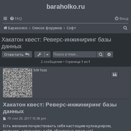
baraholko.ru
FAQ
Вход
П
Барахолко
Список форумов
Софт
о
Хакатон квест: Реверс-инжиниринг базы
и
данных
с
Поиск
Расширен
Ответить
к
2 сообщения • Страница
1
из
1
b0r1sus
Хакатон квест: Реверс-инжиниринг базы
данных
С
Пт сен 29, 2017 10:38 pm
о
о
Есть желание почувствовать себя настощим кулхацкером,
б
получить адреналин, кайф абсолютно легально?