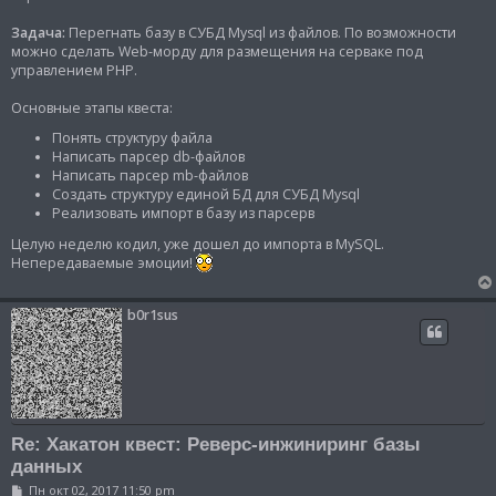
Задача:
Перегнать базу в СУБД Mysql из файлов. По возможности
можно сделать Web-морду для размещения на серваке под
управлением PHP.
Основные этапы квеста:
Понять структуру файла
Написать парсер db-файлов
Написать парсер mb-файлов
Создать структуру единой БД для СУБД Mysql
Реализовать импорт в базу из парсерв
Целую неделю кодил, уже дошел до импорта в MySQL.
Непередаваемые эмоции!
b0r1sus
Re: Хакатон квест: Реверс-инжиниринг базы
данных
С
Пн окт 02, 2017 11:50 pm