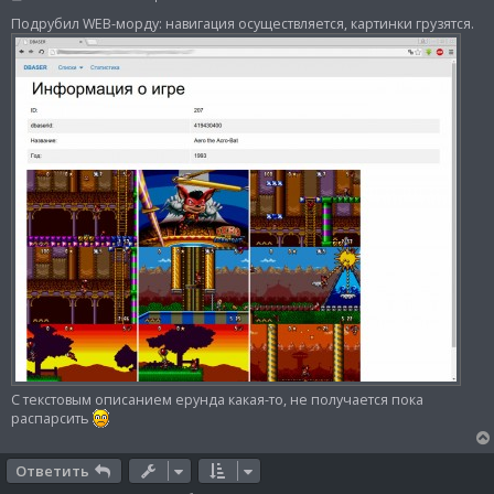
о
о
Подрубил WEB-морду: навигация осуществляется, картинки грузятся.
б
щ
е
н
и
е
С текстовым описанием ерунда какая-то, не получается пока
распарсить
Ответить