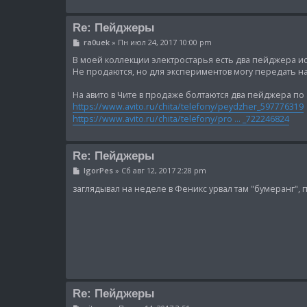
Re: Пейджеры
С
ra0uek
»
Пн июл 24, 2017 10:00 pm
о
о
В моей коллекции электростарья есть два пейджера испра
б
Не продаются, но для экспериментов могу передать на
щ
е
На авито в Чите в продаже болтаются два пейджера по
н
и
https://www.avito.ru/chita/telefony/peydzher_597776319
е
https://www.avito.ru/chita/telefony/pro ... _722246824
Re: Пейджеры
С
IgorPes
»
Сб авг 12, 2017 2:28 pm
о
о
заглядывал на неделе в Феникс урвал там "бумеранг",
б
щ
е
н
и
е
Re: Пейджеры