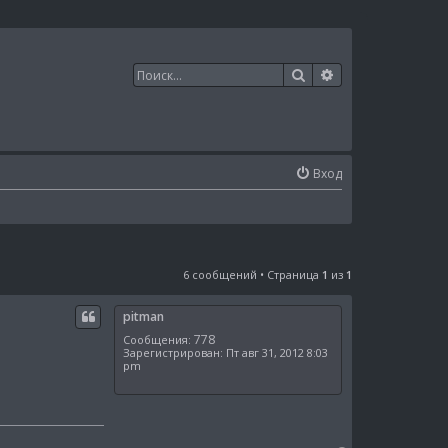
Поиск
Расширенный п
Вход
6 сообщений • Страница
1
из
1
pitman
778
Сообщения:
Зарегистрирован:
Пт авг 31, 2012 8:03
pm