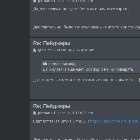
С
pitman
»
Пн авг 14, 2017 3:51 pm
о
о
Да, железяка еще едет. Вот жду и начну ковырять.
б
щ
е
н
Действительно, было в Михал Иваныче что-то аристократ
и
е
Re: Пейджеры
С
IgorPes
»
Пн авг 14, 2017 4:32 pm
о
о
б
pitman писал(а):
щ
Да, железяка еще едет. Вот жду и начну ковырять.
е
н
и
дэк, можешь у меня перехватить и начать ковырять.....
е
Re: Пейджеры
С
pitman
»
Пн авг 14, 2017 6:28 pm
о
о
Едет вот такая штука LimeSDR
https://geektimes.ru/post/
б
щ
е
н
Действительно, было в Михал Иваныче что-то аристократ