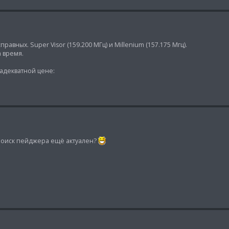
вных. Super Visor (159.200 МГц) и Millenium (157.175 Мгц).
 время.
 адекватной цене:
 поиск пейджера ещё актуален?