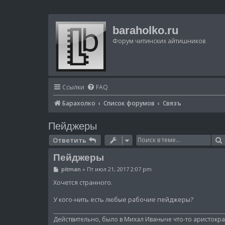
baraholko.ru
Форум читинских айтишников
Ссылки
FAQ
Барахолко
Список форумов
Связъ
Пейджеры
Ответить
Пейджеры
С
pitman
»
Пт июл 21, 2017 2:07 pm
о
о
Хочется странного.
б
щ
У кого-нить есть любые рабочие пейджеры?
е
н
и
Действительно, было в Михал Иваныче что-то аристократ
е