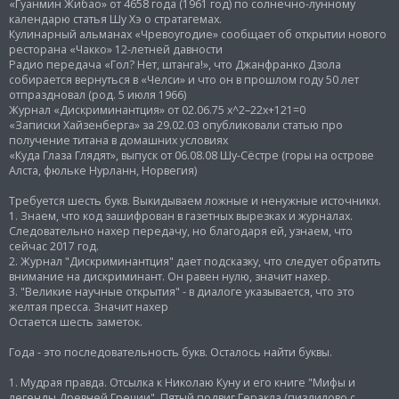
«Гуанмин Жибао» от 4658 года (1961 год) по солнечно-лунному
календарю статья Шу Хэ о стратагемах.
Кулинарный альманах «Чревоугодие» сообщает об открытии нового
ресторана «Чакко» 12-летней давности
Радио передача «Гол? Нет, штанга!», что Джанфранко Дзола
собирается вернуться в «Челси» и что он в прошлом году 50 лет
отпраздновал (род. 5 июля 1966)
Журнал «Дискриминантция» от 02.06.75 x^2–22x+121=0
«Записки Хайзенберга» за 29.02.03 опубликовали статью про
получение титана в домашних условиях
«Куда Глаза Глядят», выпуск от 06.08.08 Шу-Сёстре (горы на острове
Алста, фюльке Нурланн, Норвегия)
Требуется шесть букв. Выкидываем ложные и ненужные источники.
1. Знаем, что код зашифрован в газетных вырезках и журналах.
Следовательно нахер передачу, но благодаря ей, узнаем, что
сейчас 2017 год.
2. Журнал "Дискриминантция" дает подсказку, что следует обратить
внимание на дискриминант. Он равен нулю, значит нахер.
3. "Великие научные открытия" - в диалоге указывается, что это
желтая пресса. Значит нахер
Остается шесть заметок.
Года - это последовательность букв. Осталось найти буквы.
1. Мудрая правда. Отсылка к Николаю Куну и его книге "Мифы и
легенды Древней Греции". Пятый подвиг Геракла (пиздилово с