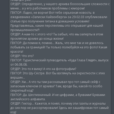
ОРДЕР: Определенно, у нашего архива боооольшие сложности с
меню… а у его работников проблемы с юмором!
ГЕКТОР: Ладно, не ворчи! Вот тебе серьезная новость: в
ежедневнике «Записки Хайзенберга» за 29.02.03 опубликовали
статью про получение титана в домашних условиях!
Представляешь, какие перспективы это открывает для нашей
промышленности?!
ОРДЕР: А нам-то с этого что? Ты забыл, что мы заперты в этом
проклятом архиве до конца жизни!
ГЕКТОР: Да помню я, помню… Жаль, что мне так и не довелось
побывать за границей! Ты только полюбуйся на это фото! Какая
красота!
ОРДЕР: Что это?
ГЕКТОР: Туристический путеводитель «Куда Глаза Глядят», выпуск
от 06.08.08.
ОРДЕР: Это-то я вижу! А что на фотографии?
ГЕКТОР: Это Шу-Сёстре. Вот бы взглянуть на окрестности с этих
вершин…
ОРДЕР: Хм… А что ты там рассказывал про тот самый сейф с
запасным ключом от архива? Там, вроде бы, какой-то особо
секретный код?
ГЕКТОР: Да. Шестизначный. И не цифрами, а буквами! Буквами
английского алфавита.
ОРДЕР: Гектор… Кажется, я понял, почему эти газеты и журналы
до сих пор не рассортировали! Здесь же зашифрован тот самый
код!