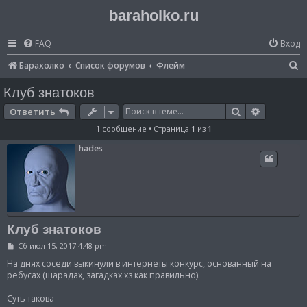
baraholko.ru
FAQ
Вход
П
Барахолко
Список форумов
Флейм
о
Клуб знатоков
и
Поиск
Расширен
Ответить
с
1 сообщение • Страница
1
из
1
к
hades
Клуб знатоков
С
Сб июл 15, 2017 4:48 pm
о
о
На днях соседи выкинули в интернеты конкурс, основанный на
б
ребусах (шарадах, загадках хз как правильно).
щ
е
Суть такова
н