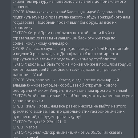
снизят температуру на поверхности планеты до приемлемого
значения.
ОРДЕР: Мяяяяххахахахаахааа! Блестящая идея! Следовало бы
подкинуть эту идею правителю какого-нибудь враждебного нам
государства! Подобный проект вмиг бы обрушил всю их
экономику!
ГЕКТОР: Хитро! Прям по образцу вот этой статьи Шу Хэ о
стратагемах из газеты «Гуанмин Жибао» от 4658 года по
солнечно-лунному календарю.
ОРДЕР: А вчера я слушал по радио передачу «Гол? Нет, штанга!»,
и ведущий рассказал, что Джанфранко Дзола собирается
вернуться в «Челси» и продолжить карьеру футболиста!
ГЕКТОР: Дзола? Да быть того не может! Он же в прошлом году 50
лет отпраздновал! И вообще он сейчас, кажется, тренером
работает… Утка!
ОРДЕР: Утка, говоришь… Кстати, о еде: вот тут кулинарный
альманах «Чревоугодие» сообщает об открытии нового
ресторана «Чакко»! Уверен, что сметана там просто отменная!
ГЕКТОР: Этой новости уже 12 лет! Уверен, что эту забегаловку уже
давно прикрыли.
ОРДЕР: Жаль… Хотя… нам все равно никогда не выйти из этого
треклятого архива. Так что довольно этих гастрономических
путешествий, не будем травить душу!
ГЕКТОР: Тогда x^2–22x+121=0
ОРДЕР: Чего?!
ГЕКТОР: Журнал «Дискриминантция» от 02.06.75. Так сказать,
пища для ума!