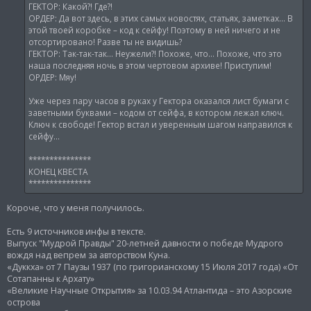
ГЕКТОР: Какой?! Где?!
ОРДЕР: Да вот здесь, в этих самых новостях, статьях, заметках… В
этой твоей коробке – код к сейфу! Поэтому в ней ничего и не
отсортировано! Разве ты не видишь?
ГЕКТОР: Так-так-так… Неужели?! Похоже, что… Похоже, что это
наша последняя ночь в этом чертовом архиве! Приступим!
ОРДЕР: Мяу!
Уже через пару часов в руках у Гектора оказался лист бумаги с
заветными буквами – кодом от сейфа, в котором лежал ключ.
Ключ к свободе! Гектор встал и уверенным шагом направился к
сейфу…
***************
КОНЕЦ КВЕСТА
***************
Короче, что у меня получилось.
Есть 9 источников инфы в тексте.
Выпуск "Мудрой Правды" 20-летней давности о победе Мудрого
вождя над вепрем за авторством Куна.
«Дуккха» от 7 Паузы 1937 (по григорианскому 15 Июля 2017 года) «От
Сотапанны к Архату»
«Великие Научные Открытия» за 10.03.94 Атлантида – это Азорские
острова