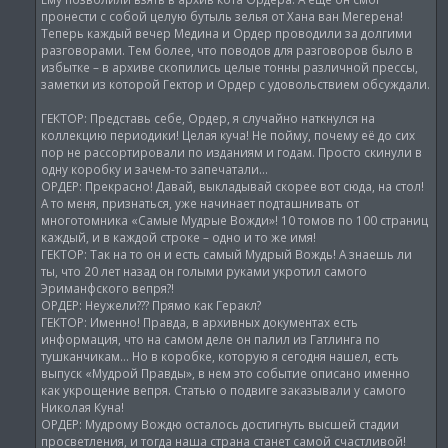
пронести с собой целую бутыль зелья от Хана ван Мегерена!
Теперь каждый вечер Медина и Ордер проводили за долгими
разговорами. Тем более, что поводов для разговоров было в
избытке – в архиве скопились целые тонны различной прессы,
заметки из которой Гектор и Ордер с удовольствием обсуждали.
ГЕКТОР: Представь себе, Ордер, я случайно наткнулся на
коллекцию периодики! Целая куча! Не пойму, почему её до сих
пор не рассортировали по изданиям и годам. Просто скинули в
одну коробку и зачем-то запечатали…
ОРДЕР: Прекрасно! Давай, выкладывай скорее вот сюда, на стол!
А то меня, признаться, уже начинает подташнивать от
многотомника «Самые Мудрые Вожди»! 10 томов по 100 страниц
каждый, и в каждой строке – одно и то же имя!
ГЕКТОР: Так на то он и есть самый Мудрый Вождь! А знаешь ли
ты, что 20 лет назад он голыми руками укротил самого
Эриманфского вепря?!
ОРДЕР: Неужели??? Прямо как Геракл?
ГЕКТОР: Именно! Правда, в архивных документах есть
информация, что на самом деле он палил из Гатлинга по
тушканчикам… Но в коробке, которую я сегодня нашел, есть
выпуск «Мудрой Правды», в нем это событие описано именно
как укрощение вепря. Статью о подвиге заказывали у самого
Николая Куна!
ОРДЕР: Мудрому Вождю осталось достигнуть высшей стадии
просветления, и тогда наша страна станет самой счастливой!