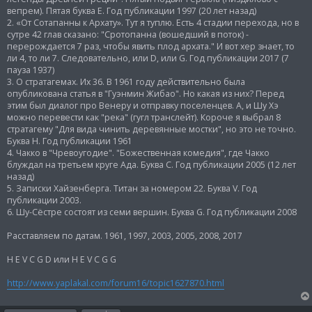
вепрем). Пятая буква Е. Год публикации 1997 (20 лет назад)
2. «От Сотапанны к Архату». Тут я туплю. Есть 4 стадии перехода, но в
сутре 42 глав сказано: "Сротопанна (вошедший в поток) -
перерождается 7 раз, чтобы явить плод архата." И вот хер знает, то
ли 4, то ли 7. Следовательно, или D, или G. Год публикации 2017 (7
пауза 1937)
3. О стратагемах. Их 36. В 1961 году действительно была
опубликована статья в "Гуэнмин Жибао". Но какая из них? Перед
этим был диалог про Венеру и отправку поселенцев. А, и Шу Хэ
можно перевести как "река" (гугл транслейт). Короче я выбрал 8
стратагему "Для вида чинить деревянные мостки", но это не точно.
Буква H. Год публикации 1961
4. Чакко в "Чревоугодие". "Божественная комедия", где Чакко
блуждал на третьем круге Ада. Буква C. Год публикации 2005 (12 лет
назад)
5. Записки Хайзенберга. Титан за номером 22. Буква V. Год
публикации 2003.
6. Шу-Сёстре состоят из семи вершин. Буква G. Год публикации 2008
Расставляем по датам. 1961, 1997, 2003, 2005, 2008, 2017
H E V C G D или H E V C G G
http://www.yaplakal.com/forum16/topic1627870.html