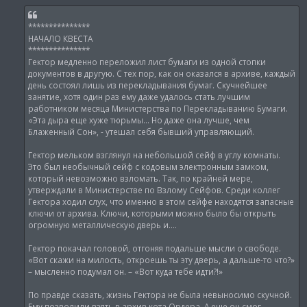
и
е
***************
НАЧАЛО КВЕСТА
***************
Гектор медленно переложил лист бумаги из одной стопки
документов в другую. С тех пор, как он оказался в архиве, каждый
день состоял лишь из перекладывания бумаг. Скучнейшее
занятие, хотя один раз ему даже удалось стать лучшим
работником месяца Министерства по Перекладыванию Бумаги.
«Эта дыра еще хуже тюрьмы… Но даже она лучше, чем
Блаженный Сон», - утешал себя бывший управляющий.
Гектор мельком взглянул на небольшой сейф в углу комнаты.
Это был необычный сейф с кодовым электронным замком,
который невозможно взломать. Так, по крайней мере,
утверждали в Министерстве по Взлому Сейфов. Среди коллег
Гектора ходил слух, что именно в этом сейфе находятся запасные
ключи от архива. Ключи, которыми можно было бы открыть
огромную металлическую дверь и….
Гектор покачал головой, отгоняя подальше мысли о свободе.
«Вот скажи на милость, откроешь ты эту дверь, а дальше-то что?»
– мысленно подумал он. – «Вот куда тебе идти?!»
По правде сказать, жизнь Гектора не была невыносимо скучной.
Ему позволили взять в архив кота Ордера. А еще он смог