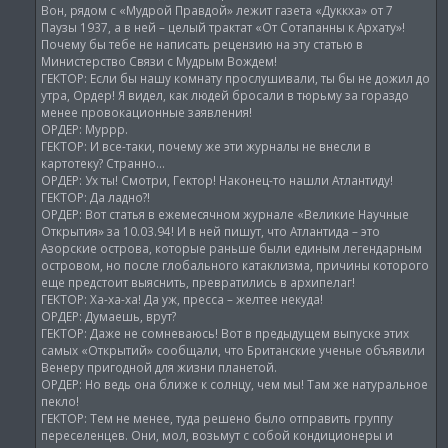
Вон, рядом с «Мудрой Правдой» лежит газета «Дуккха» от 7
Паузы 1937, а в ней – целый трактат «От Сотапанны к Архату»!
Почему бы тебе не написать рецензию на эту статью в
Министерство Связи с Мудрым Вождем!
ГЕКТОР: Если бы нашу комнату прослушивали, ты бы не дожил до
утра, Ордер! Я видел, как людей бросали в тюрьму за гораздо
менее провокационные заявления!
ОРДЕР: Муррр.
ГЕКТОР: И все-таки, почему же эти журналы не внесли в
картотеку? Странно…
ОРДЕР: Ух ты! Смотри, Гектор! Наконец-то нашли Атлантиду!
ГЕКТОР: Да ладно?!
ОРДЕР: Вот статья в ежемесячном журнале «Великие Научные
Открытия» за 10.03.94! И в ней пишут, что Атлантида – это
Азорские острова, которые раньше были единым легендарным
островом, но после глобального катаклизма, причины которого
еще предстоит выяснить, превратились в архипелаг!
ГЕКТОР: Ха-ха-ха! Да уж, пресса – желтее некуда!
ОРДЕР: Думаешь, врут?
ГЕКТОР: Даже не сомневаюсь! Вот в предыдущем выпуске этих
самых «Открытий» сообщали, что Британские ученые объявили
Венеру пригодной для жизни планетой.
ОРДЕР: Но ведь она ближе к солнцу, чем мы! Там же натуральное
пекло!
ГЕКТОР: Тем не менее, туда решено было отправить группу
переселенцев. Они, мол, возьмут с собой кондиционеры и