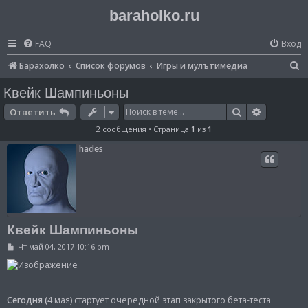
baraholko.ru
FAQ
Вход
П
Барахолко
Список форумов
Игры и мулътимедиа
о
Квейк Шампиньоны
и
Поиск
Расширен
Ответить
с
2 сообщения • Страница
1
из
1
к
hades
Квейк Шампиньоны
С
Чт май 04, 2017 10:16 pm
о
о
б
щ
е
н
Сегодня (
4 мая) стартует очередной этап закрытого бета-теста