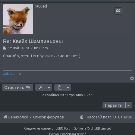
ra0ued
Re: Квейк Шампиньоны
С
Чт май 04, 2017 10:33 pm
о
о
Спасибо, отец. Но под линъ клиента нет (
б
щ
е
н
zabtech.ru
и
е
Ответить
2 сообщения • Страница
1
из
1
Перейти
Барахолко
Список форумов
Часовой пояс:
UTC+09:00
Создано на основе
phpBB
® Forum Software © phpBB Limited
Русская поддержка phpBB