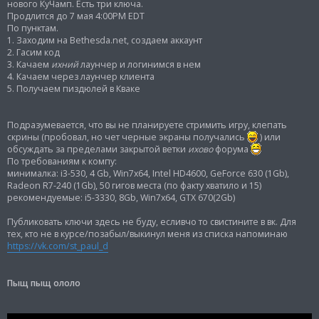
и
нового КуЧамп. Есть три ключа.
е
Продлится до 7 мая 4:00PM EDT
По пунктам.
1. Заходим на Bethesda.net, создаем аккаунт
2. Гасим код
3. Качаем
ихний
лаунчер и логинимся в нем
4. Качаем через лаунчер клиента
5. Получаем пиздюлей в Кваке
Подразумевается, что вы не планируете стримить игру, клепать
скрины (пробовал, но чет черные экраны получались
) или
обсуждать за пределами закрытой ветки
ихово
форума
По требованиям к компу:
минималка: i3-530, 4 Gb, Win7x64, Intel HD4600, GeForce 630 (1Gb),
Radeon R7-240 (1Gb), 50 гигов места (по факту хватило и 15)
рекомендуемые: i5-3330, 8Gb, Win7x64, GTX 670(2Gb)
Публиковать ключи здесь не буду, есливчо то свистините в вк. Для
тех, кто не в курсе/позабыл/выкинул меня из списка напоминаю
https://vk.com/st_paul_d
Пыщ пыщ ололо