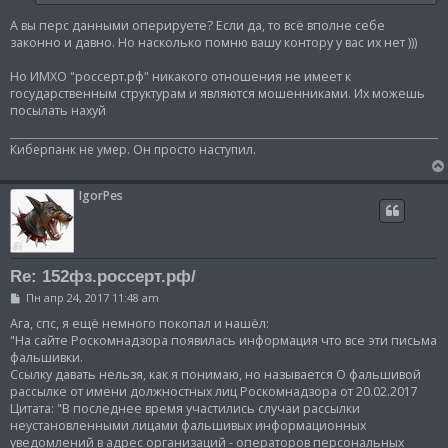
А вы перс данными оперируете? Если да, то всё вполне себе
законно и давно. Но насколько помню вашу контору у вас их нет )))
Но ИМХО "россерт.рф" никакого отношения не имеет к
государственным структурам и являются мошенниками. Их можешь
посылать нахуй
Киберпанк не умер. Он просто наступил.
IgorPes
Re: 152фз.россерт.рф/
С
Пн апр 24, 2017 11:48 am
о
о
Ага, спс, я ещё немного покопал и нашёл:
б
"На сайте Роскомнадзора появилась информация что все эти письма
щ
фальшивки.
е
Ссылку давать нельзя, как я понимаю, но называется О фальшивой
н
и
рассылке от имени должностных лиц Роскомнадзора от 20.02.2017
е
Цитата: "В последнее время участились случаи рассылки
неустановленными лицами фальшивых информационных
уведомлений в адрес организаций - операторов персональных