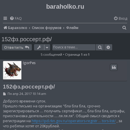
baraholko.ru
FAQ
Вход
П
Барахолко
Список форумов
Флейм
о
152фз.россерт.рф/
и
Поиск
Расширен
Ответить
с
5 сообщений • Страница
1
из
1
к
IgorPes
152фз.россерт.рф/
С
Пн апр 24, 2017 10:14 am
о
о
Доброго времени суток.
б
Пришло письмо на организацию "бла бла бла, срочно
щ
зарегистрироваться .... получить сертификат...., бла бла бла, штрафы,
е
приостановка деятельности .... ля ля ля". Общий смысл сводится к
н
и
регистрации на
https://pd.rkn.gov.ru/operators-registr ... tors-list/
, за
е
что ребятки хотят от 20Крублей.