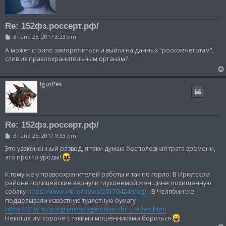
Re: 152фз.россерт.рф/
С
Вт апр 25, 2017 3:23 pm
о
о
А может стоило заморочиться и выйти на данных "роскомчеготам",
б
слив их правоохранительным органам?
щ
е
н
и
IgorPes
е
Re: 152фз.россерт.рф/
С
Вт апр 25, 2017 9:33 pm
о
о
Это узаконенный развод, я таки думаю бесполезная трата времени,
б
это просто уроды!
щ
е
К тому же у правоохранителей работы и так по горло: В Иркутском
н
и
районе полицейские вернули глухонемой женщине похищенную
е
собаку
https://www.irk.ru/news/20170424/dog/
, В Челябинске
подделывали известную туалетную бумагу
https://31tv.ru/programmy/agentstvo-chr ... video.html
Некогда им короче с такими мошенниками бороться