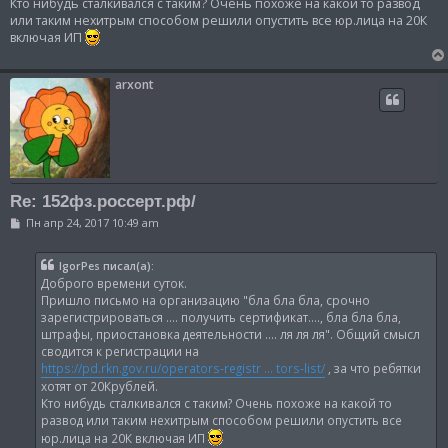
Кто нибудь сталкивался с таким? Очень похоже на какой то развод
или таким нехитрым способом решили опустить все юр.лица на 20К
включая ИП
arxont
Re: 152фз.россерт.рф/
С
Пн апр 24, 2017 10:49 am
о
о
б
IgorPes писал(а):
щ
Доброго времени суток.
е
н
Пришло письмо на организацию "бла бла бла, срочно
и
зарегистрироваться .... получить сертификат...., бла бла бла,
е
штрафы, приостановка деятельности .... ля ля ля". Общий смысл
сводится к регистрации на
https://pd.rkn.gov.ru/operators-registr ... tors-list/
, за что ребятки
хотят от 20Крублей.
Кто нибудь сталкивался с таким? Очень похоже на какой то
развод или таким нехитрым способом решили опустить все
юр.лица на 20К включая ИП