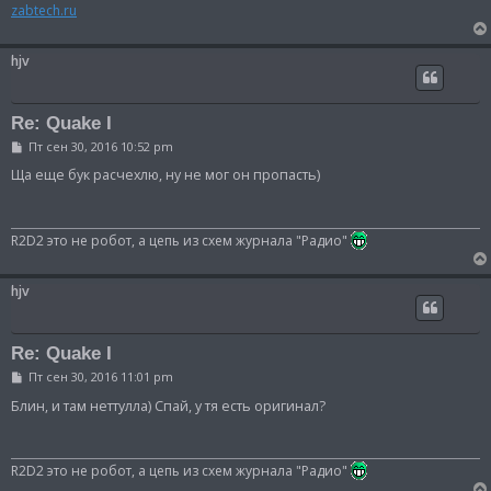
н
zabtech.ru
и
е
hjv
Re: Quake I
С
Пт сен 30, 2016 10:52 pm
о
о
Ща еще бук расчехлю, ну не мог он пропасть)
б
щ
е
н
R2D2 это не робот, а цепь из схем журнала "Радио"
и
е
hjv
Re: Quake I
С
Пт сен 30, 2016 11:01 pm
о
о
Блин, и там неттулла) Спай, у тя есть оригинал?
б
щ
е
н
R2D2 это не робот, а цепь из схем журнала "Радио"
и
е