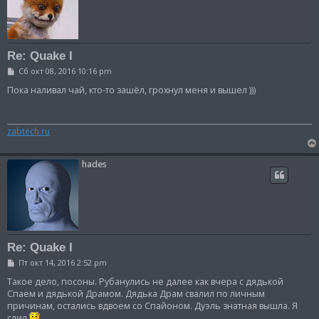
Re: Quake I
С
Сб окт 08, 2016 10:16 pm
о
о
Пока наливал чай, кто-то зашёл, грохнул меня и вышел )))
б
щ
е
н
zabtech.ru
и
е
hades
Re: Quake I
С
Пт окт 14, 2016 2:52 pm
о
о
Такое дело, посоны. Рубанулись не далее как вчера с дядькой
б
Спаем и дядькой Драмом. Дядька Драм свалил по личным
щ
причинам, остались вдвоем со Спайоном. Дуэль знатная вышла. Я
е
слил
н