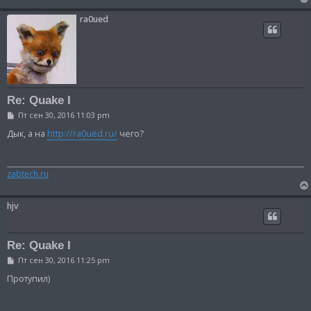
ra0ued
Re: Quake I
С
Пт сен 30, 2016 11:03 pm
о
о
Дык, а на
http://ra0ued.ru/
чего?
б
щ
е
н
zabtech.ru
и
е
hjv
Re: Quake I
С
Пт сен 30, 2016 11:25 pm
о
о
Протупил)
б
щ
е