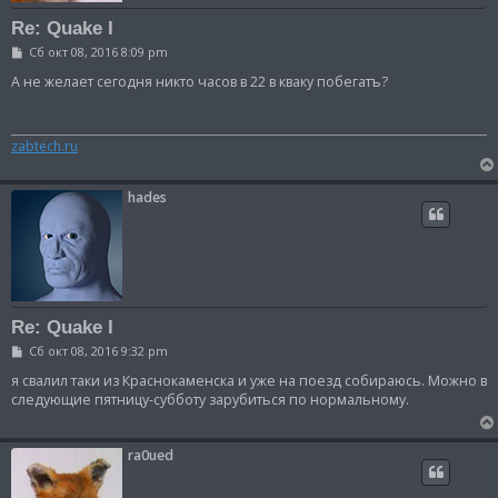
Re: Quake I
С
Сб окт 08, 2016 8:09 pm
о
о
А не желает сегодня никто часов в 22 в кваку побегатъ?
б
щ
е
н
zabtech.ru
и
е
hades
Re: Quake I
С
Сб окт 08, 2016 9:32 pm
о
о
я свалил таки из Краснокаменска и уже на поезд собираюсь. Можно в
б
следующие пятницу-субботу зарубиться по нормальному.
щ
е
н
и
ra0ued
е