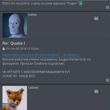
н
R2D2 это не робот, а цепь из схем журнала "Радио"
и
е
hades
Re: Quake I
С
Пт сен 30, 2016 11:35 pm
о
о
https://drive.google.com/drive/folders/ ... sp=sharing
б
Вполне рабочий клиент под макось. Бодро бегает в GL на
щ
фулскрине. Просрал Спайону подчистую.
е
н
и
НЕ ИГРАЙТЕ С МАКОВСКИМИ МЫШАМИ В КУ1
е
ОСКАР Х7 - НАШЕ ВСЁ!
ra0ued