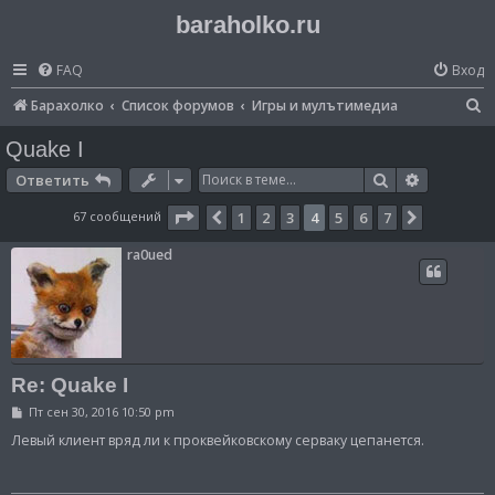
baraholko.ru
FAQ
Вход
П
Барахолко
Список форумов
Игры и мулътимедиа
о
Quake I
и
Поиск
Расширен
Ответить
с
Страница
4
из
7
67 сообщений
1
2
3
4
5
6
7
Пред.
След.
к
ra0ued
Re: Quake I
С
Пт сен 30, 2016 10:50 pm
о
о
Левый клиент вряд ли к проквейковскому серваку цепанется.
б
щ
е