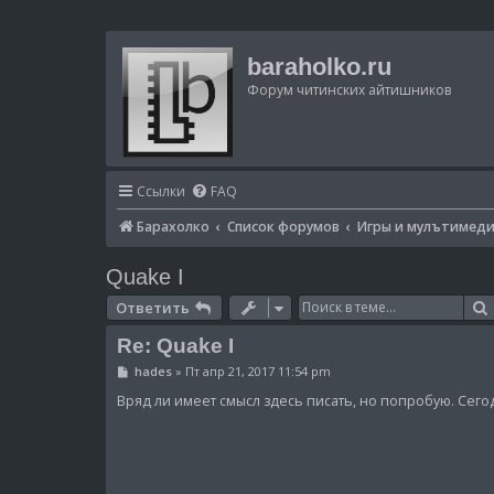
baraholko.ru
Форум читинских айтишников
Ссылки
FAQ
Барахолко
Список форумов
Игры и мулътимед
Quake I
Ответить
Re: Quake I
С
hades
»
Пт апр 21, 2017 11:54 pm
о
о
Вряд ли имеет смысл здесь писать, но попробую. Сего
б
щ
е
н
и
е