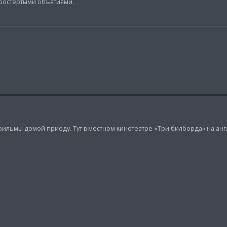
ростертыми объятиями.
е фильмы домой приеду. Тут в местном кинотеатре «Три билборда» на анг