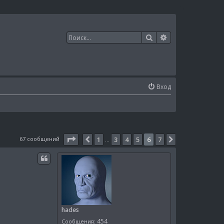
Поиск
Расширенный п
Вход
Страница
6
из
7
67 сообщений
1
3
4
5
6
7
Пред.
След.
…
hades
454
Сообщения: