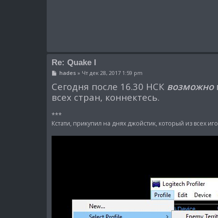
Re: Quake I
С
hades
»
Чт дек 28, 2017 1:59 pm
о
Сегодня после 16.30 НСК
возможно
о
б
всех стран, коннектесь.
щ
е
н
***
и
е
Кстати, прикупил на днях джойстик, который из всех 