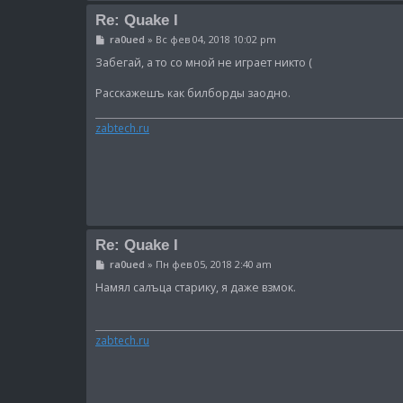
Re: Quake I
С
ra0ued
»
Вс фев 04, 2018 10:02 pm
о
о
Забегай, а то со мной не играет никто (
б
щ
Расскажешъ как билборды заодно.
е
н
и
zabtech.ru
е
Re: Quake I
С
ra0ued
»
Пн фев 05, 2018 2:40 am
о
о
Намял салъца старику, я даже взмок.
б
щ
е
н
zabtech.ru
и
е