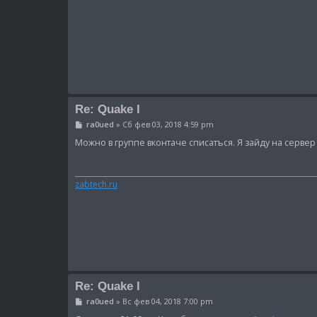
и
е
Re: Quake I
С
ra0ued
»
Сб фев 03, 2018 4:59 pm
о
о
Можно в группе вконтаче списатъся. Я зайду на сервер 
б
щ
е
н
zabtech.ru
и
е
Re: Quake I
С
ra0ued
»
Вс фев 04, 2018 7:00 pm
о