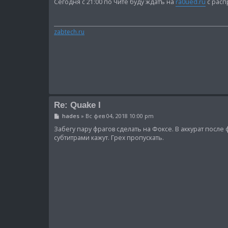
о
Сегодня с 21:00 по Чите буду ждатъ на
ra0ued.ru
с расп
б
щ
е
н
zabtech.ru
и
е
Re: Quake I
С
hades
»
Вс фев 04, 2018 10:00 pm
о
о
Забегу пару фрагов сделать на Фоксе. В аккурат посл
б
субтитрами кажут. Грех пропускать.
щ
е
н
и
е