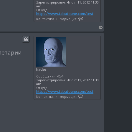
Зарегистрирован:
Чт окт 11, 2012 11:30
am
Откуда:
https://www.tabatoune.com/test
К
Контактная информация:
о
н
В
т
е
а
к
р
т
н
н
у
а
олетарии
я
т
и
ь
н
с
ф
о
я
hades
р
к
м
454
Сообщения:
н
а
Зарегистрирован:
Чт окт 11, 2012 11:30
а
ц
am
и
ч
Откуда:
я
https://www.tabatoune.com/test
а
п
К
Контактная информация:
л
о
о
л
у
н
ь
т
з
а
о
к
в
т
а
н
т
а
е
я