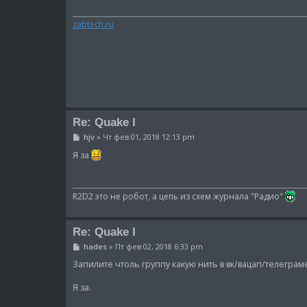
щ
е
н
zabtech.ru
и
е
Re: Quake I
С
hjv
»
Чт фев 01, 2018 12:13 pm
о
о
Я за
б
щ
е
н
R2D2 это не робот, а цепь из схем журнала "Радио"
и
е
Re: Quake I
С
hades
»
Пт фев 02, 2018 6:33 pm
о
о
Запилите чтоль группу какую нить в вк/вацап/телеграме
б
щ
Я за.
е
н