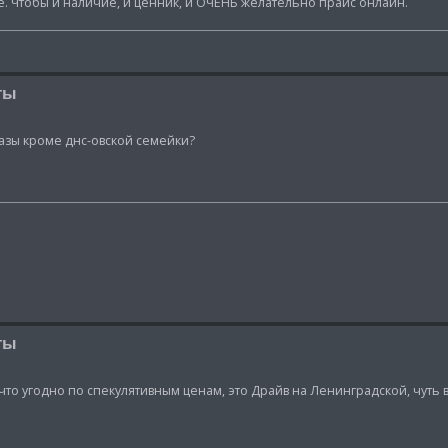
ите. Чтобы и наличие, и ценник, и ОЧЕНЬ желательно прайс онлайн.
ты
газы кроме днс-овской семейки?
ты
 что угодно по спекулятивным ценам, это Драйв на Ленинградской, чуть