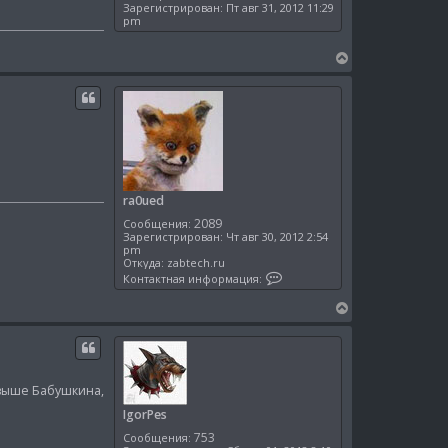
Зарегистрирован:
Пт авг 31, 2012 11:29
pm
В
е
р
н
у
т
ь
с
я
ra0ued
к
2089
Сообщения:
н
Зарегистрирован:
Чт авг 30, 2012 2:54
а
pm
ч
Откуда:
zabtech.ru
К
а
Контактная информация:
о
л
н
В
у
т
е
а
к
р
т
н
н
у
а
 выше Бабушкина,
я
т
и
ь
IgorPes
н
с
ф
753
Сообщения:
о
я