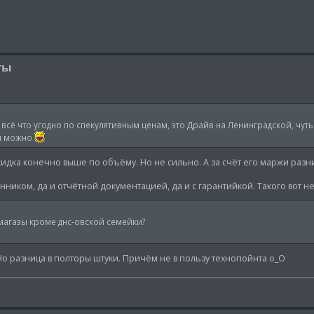
ты
 всё что угодно по спекулятивным ценам, это Драйв на Ленинградской, чут
ся можно
скидка конечно выше по объёму. Но не сильно. А за счёт его маржи разн
ценником, да и отчётной документацией, да и с гарантийкой. Такого вот н
магазы кроме днс-овской семейки?
. Но разница в полторы штуки. Причём не в пользу технопойнта о_О