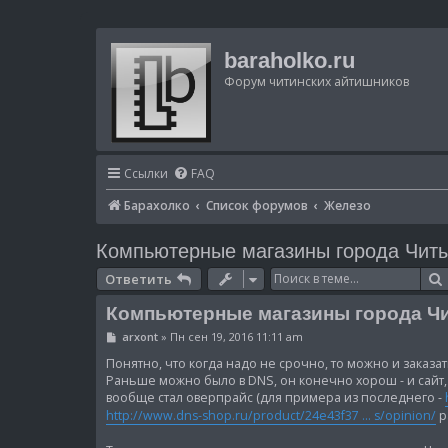
baraholko.ru
Форум читинских айтишников
Ссылки
FAQ
Барахолко
Список форумов
Железо
Компьютерные магазины города Чит
Ответить
Компьютерные магазины города Ч
С
arxont
»
Пн сен 19, 2016 11:11 am
о
о
Понятно, что когда надо не срочно, то можно и заказа
б
Раньше можно было в DNS, он конечно хорош - и сайт,
щ
вообще стал оверпрайс (для примера из последнего -
е
н
http://www.dns-shop.ru/product/24e43f37 ... s/opinion/
р
и
е