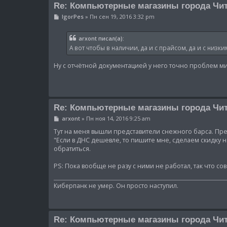
Re: Компьютерные магазины города Чи
С
IgorPes
»
Пн сен 19, 2016 3:32 pm
о
о
б
arxont писал(а):
щ
А вот чтобы в наличии, да и с прайсом, да и с низк
е
н
и
Ну с отчётной документацией у него точно проблем 
е
Re: Компьютерные магазины города Чи
С
arxont
»
Пн ноя 14, 2016 9:25 am
о
о
Тут на меня вышли представители снежного барса. Пр
б
"Если в ДНС дешевле, то пишите мне, сделаем скидку н
щ
обратиться.
е
н
и
PS: Пока вообще не разу с ними не работал, так что с
е
Киберпанк не умер. Он просто наступил.
Re: Компьютерные магазины города Чи