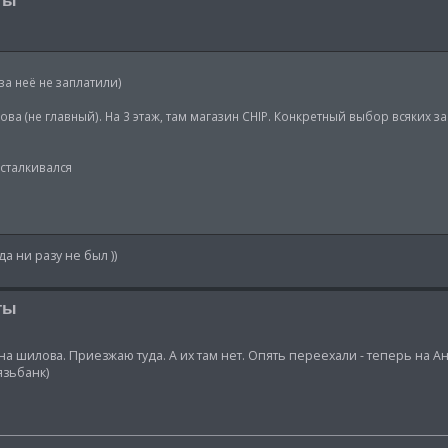
за неё не заплатили)
ова (не главный). На 3 этаж, там магазин CHIP. Конкретный выбор всяких з
 сталкивался
а ни разу не был ))
ты
а шилова. Приезжаю туда. А их там нет. Опять переехали - теперь на Ан
язьбанк)