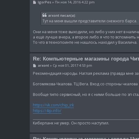
С
IgorPes
»
Пн ноя 14, 2016 4:22 pm
о
о
б
arxont писал(а):
щ
Тут на меня вышли представители снежного барса.
е
н
и
Они на меня тоже выходили, но либо у них нет в налич
е
а ещё лучше вчера, а второе либо я что то вспомнить 
То что в технопоинте не нашлось находил у Василича.
Re: Компьютерные магазины города Чи
С
arxont
»
Ср ноя 01, 2017 4:53 pm
о
о
Рекомендация народы. Наглая реклама (правда мне за 
б
щ
Богомякова-Чкалова. ТЦ Вега. Вход со стороны чкалова 
е
н
и
Вообще типо сервисный, но я с ними больше по зп ста
е
https://vk.com/chip_irk
https://4ip.info/
Киберпанк не умер. Он просто наступил.
Re: Компьютерные магазины города Чи