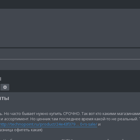
ы
Поиск
Расширенный поиск
иты
ть. Но часто бывает нужно купить СРОЧНО. Так вот кто какими магазинам
 и ассортимент. Но ценник там последнее время какой-то не реальный. 
http://technopoint.ru/product/24e43f379 ... 0-rs-sale/
и
азница офигеть какая)