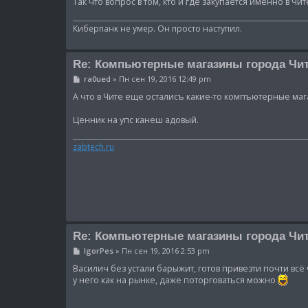
Так что вопрос в том, кто и где закупается именно в Ч
Киберпанк не умер. Он просто наступил.
Re: Компьютерные магазины города Чи
С
ra0ued
»
Пн сен 19, 2016 12:49 pm
о
о
А что в Чите еще осталисъ какие-то компъютерные ма
б
щ
Ценник на упс канеш адовый.
е
н
и
zabtech.ru
е
Re: Компьютерные магазины города Чи
С
IgorPes
»
Пн сен 19, 2016 2:53 pm
о
о
Василич без устали барыжит, готов привезти почти всё
б
у него как на рынке, даже поторговаться можно
щ
е
н