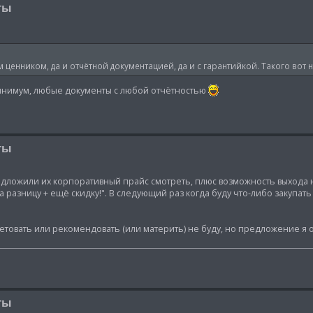
ты
им ценником, да и отчётной документацией, да и с гарантийкой. Такого вот 
минимум, любые документы с любой отчётностью
ты
едложили их корпоративный прайс смотреть, плюс возможность выхода 
а разницу + ещё скидку!". В следующий раз когда буду что-либо закупат
оветовать или рекомендовать (или материть) не буду, но предложение я 
ты