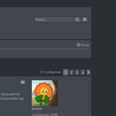
Поиск
Расширенный п
Вход
31 сообщение
1
2
3
4
След.
и пользуется?
Технопойнт так
arxont
3948
Сообщения: