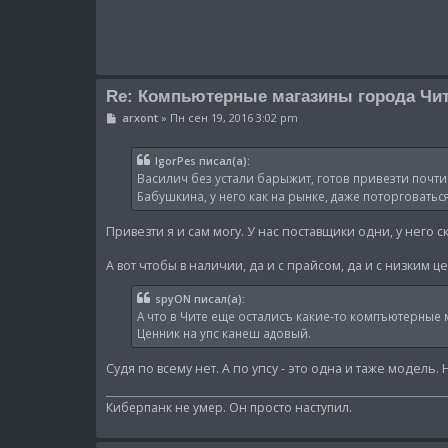
и
е
Re: Компьютерные магазины города Чи
С
arxont
»
Пн сен 19, 2016 3:02 pm
о
о
б
IgorPes писал(а):
щ
Василич без устали барыжит, готов привезти почти
е
н
Бабушкина, у него как на рынке, даже поторговать
и
е
Привезти я и сам могу. У нас поставщики одни, у него 
А вот чтобы в наличии, да и с прайсом, да и с низким 
spyON писал(а):
А что в Чите еще осталисъ какие-то компъютерные 
Ценник на упс канеш адовый.
Судя по всему нет. А по упсу - это одна и таже модель
Киберпанк не умер. Он просто наступил.