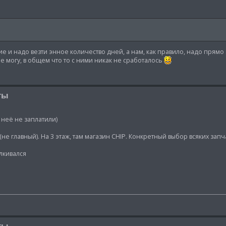
ие и надо везти энное количество дней, а нам, как правило, надо прямо 
не могу, в общем что то с ними никак не сработалось
ты
неё не заплатили)
(не главный). На 3 этаж, там магазин CHIP. Конкретный выбор всяких запч
лкивался
ты