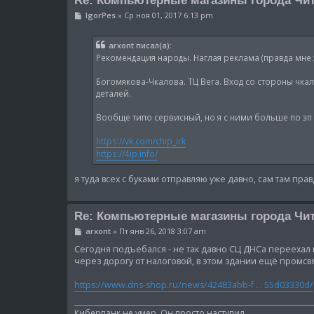
С
IgorPes
»
Ср ноя 01, 2017 6:13 pm
о
о
б
arxont писал(а):
щ
Рекомендация народы. Наглая реклама (правда мне 
е
н
и
Богомякова-Чкалова. ТЦ Вега. Вход со стороны чкал
е
деталей.
Вообще типо сервисный, но я с ними больше по зп
https://vk.com/chip_irk
https://4ip.info/
я туда всех с буками отправляю уже давно, сам там правд
Re: Компьютерные магазины города Чи
С
arxont
»
Пт янв 26, 2018 3:07 am
о
о
Сегодня подъебался - не так давно СЦ ДНСа переехал н
б
через дорогу от налоговой, в этом здании ещё промсв
щ
е
https://www.dns-shop.ru/news/42483abb-f ... 55d03330d/
н
и
е
Киберпанк не умер. Он просто наступил.