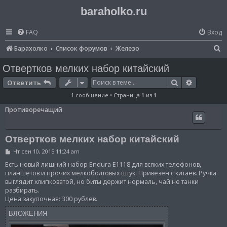
baraholko.ru
FAQ
Вход
П
Барахолко
Список форумов
Железо
о
Отвертков мелких набор китайский
и
Поиск
Расширен
Ответить
с
1 сообщение • Страница
1
из
1
к
Противоречащий
Отвертков мелких набор китайский
С
Чт сен 10, 2015 11:24 am
о
о
Есть новый лишний набор Endura E1118 для всяких телефонов,
б
планшетов и прочих мелкоболтовых штук. Привезен с китаев. Ручка
щ
выглядит хлипковатой, но биты держит нормаль, чай не танки
е
разбирать.
н
и
Цена закупочная: 300 рублев.
е
ВЛОЖЕНИЯ