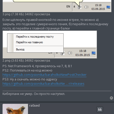
3.png (7.38 КБ) 34062 просмотра
Если щёлкнуть правой кнопкой по иконке в трее, то можно а)
закрыть это поделие сумеречного гения, б) перейти к последнему
посту, в) перейти к главной странице балки
2.png (3.63 КБ) 34062 просмотра
PS: Net Framework 4, проверялось на 7, 8, 8.1
PS2: Поплеваться на код можно
https://github.com/psionika/baraholkoNewPostChecker
PS3: Ну а скачать можно по адресу
https://github.com/psionika/baraholkoNe ... r/releases
Киберпанк не умер. Он просто наступил.
ra0ued