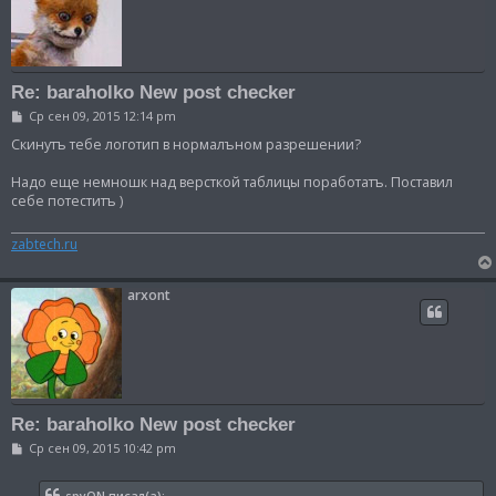
Re: baraholko New post checker
С
Ср сен 09, 2015 12:14 pm
о
о
Скинутъ тебе логотип в нормалъном разрешении?
б
щ
Надо еще немношк над версткой таблицы поработатъ. Поставил
е
себе потеститъ )
н
и
е
zabtech.ru
arxont
Re: baraholko New post checker
С
Ср сен 09, 2015 10:42 pm
о
о
б