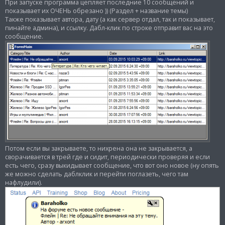
и
При запуске программа цепляет последние 10 сообщений и
е
показывает их ОЧЕНЬ обрезано )) (Раздел + название темы)
Также показывает автора, дату (а как сервер отдал, так и показывает,
пинайте админа), и ссылку. Дабл-клик по строке отправит вас на это
сообщение.
Потом если вы закрываете, то нихрена она не закрывается, а
сворачивается в трей где и сидит, периодически проверяя и если
есть чего, сразу выкидывает сообщение, что вот оно новое (ну опять
же можно сделать даблклик и перейти поглазеть, чего там
нафлудили).