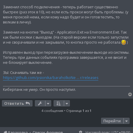
е
Заменил способ подключения - теперь работает существенно
н
и
быстрее (раз эток в 10), но если есть прокси могут быть проблемы. (у
е
меня проксей нема, если кому надо будет и он готов тестить, то
велкам в личку).
Заменил на кнопке "Выход" - Application.Exit на Environment.Exit. Так
как были косяки с выходом. (На старой версии если только запустили
и не сворачивали и не закрывали, то кнопка просто не работала
)
Исправлен выход при перезагрузке-выключении-выходе из системы.
Теперь при данных событиях программа завершается, а не висит и
не блокирует выключение.
ЗЫ: Скачивать там же -
https://github.com/psionika/baraholkoNe ... r/releases
Киберпанк не умер. Он просто наступил.
Ответить
4 сообщения • Страница
1
из
1
Перейти
Барахолко
Список форумов
Часовой пояс:
UTC+09:00