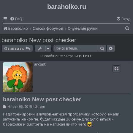
baraholko.ru
FAQ
Вход
П
Барахолко
Список форумов
Очумелые ручки
о
baraholko New post checker
и
Поиск
Расширен
Ответить
с
4 сообщения • Страница
1
из
1
к
arxont
baraholko New post checker
С
Чт сен 03, 2015 4:21 pm
о
о
Ради тренировки и лулзов написал программку, которую ежели
б
запустить на компе, будет каждые 30 секунд подключаться к
щ
барахолке и смотреть не написал ли кто чего
е
н