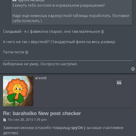
spyON писал(а):
щ
Скинутъ тебе логотип в нормалъном разрешении?
е
н
и
Надо еще немношк над версткой таблицы поработатъ. Поставил
е
себе потеститъ )
Скидывай - я с фавикона стырил, оно там маленькое )))
А чего не так с вёрсткой? Стандартный филл на весь размер.
Тести-тести )))
Киберпанк не умер. Он просто наступил.
arxont
Re: baraholko New post checker
С
Пн сен 28, 2015 1:39 pm
о
о
Заменил иконки (спасибо товарищу
spyOn
`у за наше счастливое
б
детство)
щ