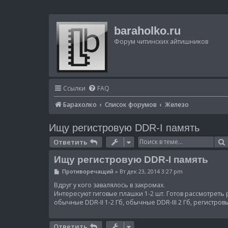
baraholko.ru
Форум читинских айтишников
Ссылки
FAQ
Барахолко
Список форумов
Железо
Ищу регистровую DDR-I память
Ответить
Ищу регистровую DDR-I память
С
Противоречащий
»
Вт дек 23, 2014 3:27 pm
о
о
Вдруг у кого завалялось в закромах.
б
Интересуют гиговые плашки 1-2 шт. Готов рассмотреть 
щ
обычные DDR-II 1-2 Гб, обычные DDR-III 2 Гб, регистровы
е
н
и
е
Ответить