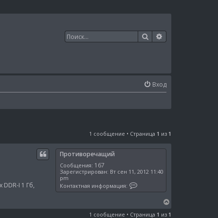
Поиск
Расширенный п
Вход
1 сообщение • Страница
1
из
1
Противоречащий
167
Сообщения:
Зарегистрирован:
Вт сен 11, 2012 11:40
pm
К
DDR-I 1 Гб,
Контактная информация:
о
н
В
т
а
е
1 сообщение • Страница
1
из
1
к