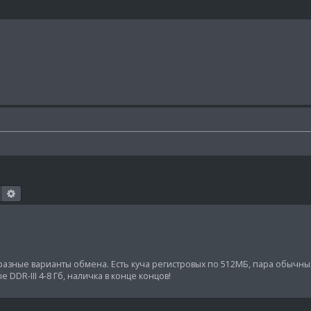
Поиск
Расширенный поиск
разные варианты обмена. Есть куча регистровых по 512МБ, пара обычных 
е DDR-III 4-8 Гб, наличка в конце концов!