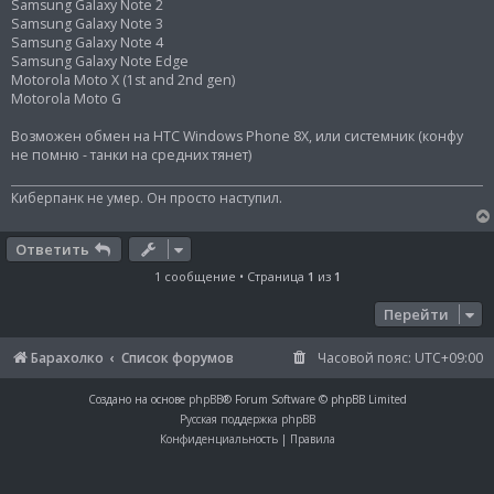
и
Samsung Galaxy Note 2
е
Samsung Galaxy Note 3
Samsung Galaxy Note 4
Samsung Galaxy Note Edge
Motorola Moto X (1st and 2nd gen)
Motorola Moto G
Возможен обмен на HTC Windows Phone 8X, или системник (конфу
не помню - танки на средних тянет)
Киберпанк не умер. Он просто наступил.
Ответить
1 сообщение • Страница
1
из
1
Перейти
Барахолко
Список форумов
Часовой пояс:
UTC+09:00
Создано на основе
phpBB
® Forum Software © phpBB Limited
Русская поддержка phpBB
Конфиденциальность
|
Правила