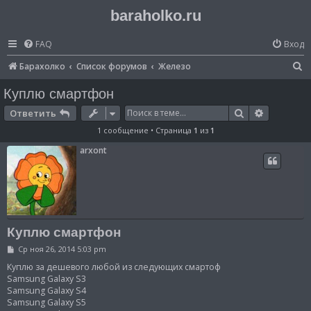
baraholko.ru
FAQ
Вход
П
Барахолко
Список форумов
Железо
о
Куплю смартфон
и
Поиск
Расширен
Ответить
с
1 сообщение • Страница
1
из
1
к
arxont
Куплю смартфон
С
Ср ноя 26, 2014 5:03 pm
о
о
Куплю за дешевого любой из следующих смартоф
б
Samsung Galaxy S3
щ
Samsung Galaxy S4
е
Samsung Galaxy S5
н