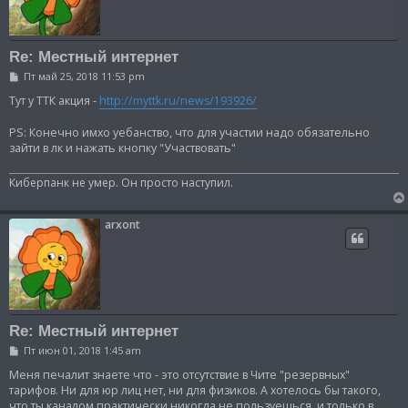
Re: Местный интернет
С
Пт май 25, 2018 11:53 pm
о
о
Тут у ТТК акция -
http://myttk.ru/news/193926/
б
щ
PS: Конечно имхо уебанство, что для участии надо обязательно
е
н
зайти в лк и нажать кнопку "Участвовать"
и
е
Киберпанк не умер. Он просто наступил.
arxont
Re: Местный интернет
С
Пт июн 01, 2018 1:45 am
о
о
Меня печалит знаете что - это отсутствие в Чите "резервных"
б
тарифов. Ни для юр лиц нет, ни для физиков. А хотелось бы такого,
щ
что ты каналом практически никогда не пользуешься, и только в