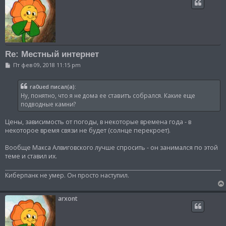
Re: Местный интернет
С
Пт фев 09, 2018 11:15 pm
о
о
б
ra0ued писал(а):
щ
Ну, понятно, что я не дома ее ставитъ собрался. Какие еще
е
н
подводные камни?
и
е
Цены, зависимость от погоды, в некоторые времена года - в
некоторое время связи не будет (солнце перекроет).
Вообще Макса Алвиговского лучше спросить - он занимался по этой
теме и ставил их.
Киберпанк не умер. Он просто наступил.
arxont