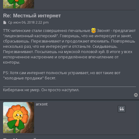
Re: Местный интернет
С
Ср июн 06, 2018 2:22 pm
о
о
ТТК читинские стали совершенно печальные
Звонят - предлагают
б
"лицензионный касперский". Говоришь, что не интересует и занят,
щ
сбрасываешь. Перезванивают и продолжают втюхивать. Повторяешь
е
несколько раз, что не интересует и отстаньте. Скидываешь.
н
и
Перезванивают. Посылаешь на мужской половой хуй. В итоге у всех
е
испорченное настроение и определённое впечатление от
конторы.
PS: Хотя сам интернет полностью устраивает, но вот такие вот
"холодные продажи" бесят.
Киберпанк не умер. Он просто наступил.
arxont