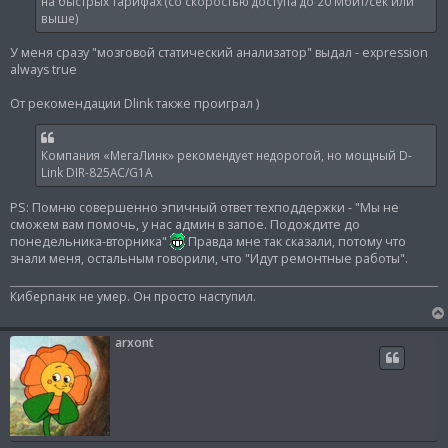
на быстрых тарифах (со скоростью доступа до 20 Мбит/сек или
выше)
У меня сразу "мозговой статический анализатор" выдал - expression
always true
От рекомендации Dlink также проиграл )
Компания «МегаЛинк» рекомендует недорогой, но мощный D-
Link DIR-825AC/G1A
PS: Помню совершенно эпичный ответ техподдержки - "Мы не
сможем вам помочь, у нас админ в запое. Подождите до
понедельника-вторника"
Правда мне так сказали, потому что
знали меня, остальным говорили, что "Идут ремонтные работы".
Киберпанк не умер. Он просто наступил.
arxont