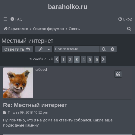
baraholko.ru
FAQ
Вход
П
Барахолко
Список форумов
Связъ
о
Местный интернет
и
Поиск
Расширен
Ответить
с
59 сообщений
1
2
3
4
5
6
Пред.
След.
к
ra0ued
Re: Местный интернет
С
Пт фев 09, 2018 10:52 pm
о
о
Ну, понятно, что я не дома ее ставитъ собрался. Какие еще
б
подводные камни?
щ
е