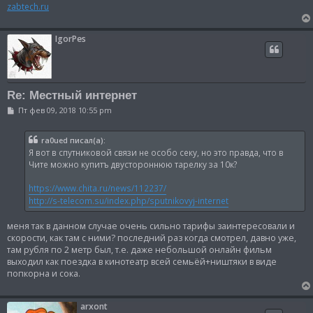
н
zabtech.ru
и
е
IgorPes
Re: Местный интернет
С
Пт фев 09, 2018 10:55 pm
о
о
б
ra0ued писал(а):
щ
Я вот в спутниковой связи не особо секу, но это правда, что в
е
н
Чите можно купитъ двустороннюю тарелку за 10к?
и
е
https://www.chita.ru/news/112237/
http://s-telecom.su/index.php/sputnikovyj-internet
меня так в данном случае очень сильно тарифы заинтересовали и
скорости, как там с ними? последний раз когда смотрел, давно уже,
там рубля по 2 метр был, т.е. даже небольшой онлайн фильм
выходил как поездка в кинотеатр всей семьёй+ништяки в виде
попкорна и сока.
arxont