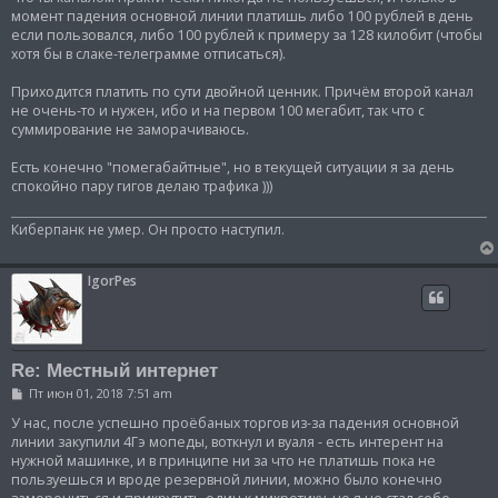
е
момент падения основной линии платишь либо 100 рублей в день
н
и
если пользовался, либо 100 рублей к примеру за 128 килобит (чтобы
е
хотя бы в слаке-телеграмме отписаться).
Приходится платить по сути двойной ценник. Причём второй канал
не очень-то и нужен, ибо и на первом 100 мегабит, так что с
суммирование не заморачиваюсь.
Есть конечно "помегабайтные", но в текущей ситуации я за день
спокойно пару гигов делаю трафика )))
Киберпанк не умер. Он просто наступил.
IgorPes
Re: Местный интернет
С
Пт июн 01, 2018 7:51 am
о
о
У нас, после успешно проёбаных торгов из-за падения основной
б
линии закупили 4Гэ мопеды, воткнул и вуаля - есть интерент на
щ
нужной машинке, и в принципе ни за что не платишь пока не
е
пользуешься и вроде резервной линии, можно было конечно
н
и