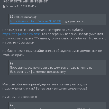
Re: Местный интернет
С
Чт июн 21, 2018 10:40 am
о
о
б
ra0ued писал(а):
щ
https://www.chita.ru/articles/116483/
олдскулы свело.
е
н
и
Неожиданно нашел у мегалинка тариф за 250 рублей -
е
https://megalink.ru/plans/
. Как резервный вполне. Правда учитывая,
что у них магистраль ТТКашная, то мне смысла особо нет. Но если кто
на ртк, то яб заплатил
Но бляяя - 2018 год. А найти список обслуживаемых домов так и не
смог. От фразы -
Проверить, возможно ли в вашем доме подключение на
быстром тарифе, можно, подав заявку.
Малость офигел - провайдер не знает какие у него дома
подключены или как? Зачем эта излишняя секретность?
Ну и немного корявого -