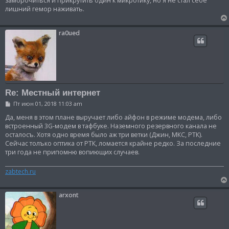
заморочиться и прикрутить один к микротику, но я не стал себе
е
лишний гемор наживать.
ra0ued
Re: Местный интернет
С
Пт июн 01, 2018 11:03 am
о
о
Да, меня в этом плане выручает либо айфон в режиме модема, либо
б
встроенный 3G-модем в тафбуке. Наземного резервного канала не
щ
осталосъ. Хотя одно время было аж три ветки (Джин, МКС, РТК).
е
Сейчас толъко оптика от РТК, ломается крайне редко. За последние
н
и
три года не припомню вопиющих случаев.
е
zabtech.ru
arxont