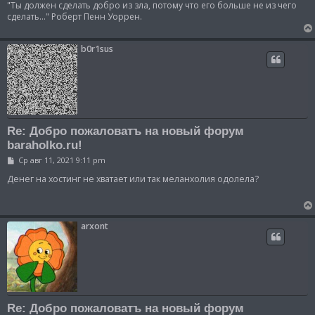
"Ты должен сделать добро из зла, потому что его больше не из чего
сделать..." Роберт Пенн Уоррен.
b0r1sus
Re: Добро пожаловатъ на новый форум
baraholko.ru!
С
Ср авг 11, 2021 9:11 pm
о
о
Денег на хостинг не хватает или так меланхолия одолела?
б
щ
е
н
и
arxont
е
Re: Добро пожаловатъ на новый форум