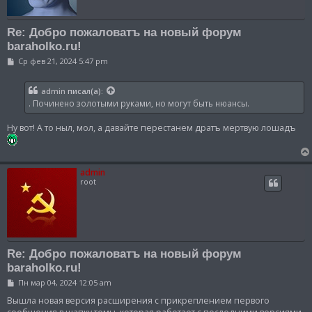
Re: Добро пожаловатъ на новый форум
baraholko.ru!
С
Ср фев 21, 2024 5:47 pm
о
о
б
admin
писал(а):
щ
. Починено золотыми руками, но могут быть нюансы.
е
н
и
Ну вот! А то ныл, мол, а давайте перестанем дратъ мертвую лошадъ
е
admin
root
Re: Добро пожаловатъ на новый форум
baraholko.ru!
С
Пн мар 04, 2024 12:05 am
о
о
Вышла новая версия расширения с прикреплением первого
б