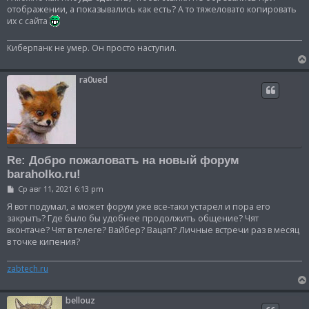
б
отображении, а показывались как есть? А то тяжеловато копировать
щ
их с сайта
е
н
и
Киберпанк не умер. Он просто наступил.
е
ra0ued
Re: Добро пожаловатъ на новый форум
baraholko.ru!
С
Ср авг 11, 2021 6:13 pm
о
о
Я вот подумал, а может форум уже все-таки устарел и пора его
б
закрытъ? Где было бы удобнее продолжитъ общение? Чят
щ
вконтаче? Чят в телеге? Вайбер? Вацап? Личные встречи раз в месяц
е
в точке кипения?
н
и
е
zabtech.ru
bellouz