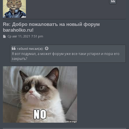
Re: Добро пожаловатъ на новый форум
baraholko.ru!
С
Ср авг 11, 2021 7:51 pm
о
о
б
ra0ued
писал(а):
щ
Я вот подумал, а может форум уже все-таки устарел и пора его
е
н
закрытъ?
и
е