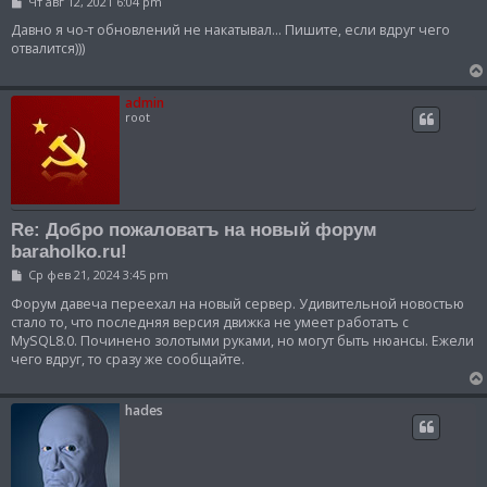
С
Чт авг 12, 2021 6:04 pm
о
о
Давно я чо-т обновлений не накатывал... Пишите, если вдруг чего
б
отвалится)))
щ
е
н
и
admin
е
root
Re: Добро пожаловатъ на новый форум
baraholko.ru!
С
Ср фев 21, 2024 3:45 pm
о
о
Форум давеча переехал на новый сервер. Удивительной новостью
б
стало то, что последняя версия движка не умеет работатъ с
щ
MySQL8.0. Починено золотыми руками, но могут быть нюансы. Ежели
е
чего вдруг, то сразу же сообщайте.
н
и
е
hades