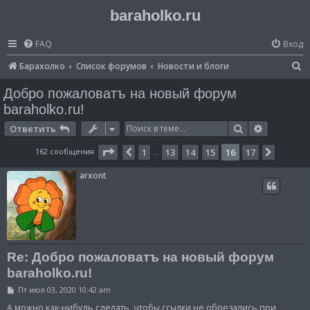
baraholko.ru
FAQ
Вход
П
Барахолко
Список форумов
Новости и блоги
о
Добро пожаловатъ на новый форум
и
baraholko.ru!
с
Поиск
Расширен
Ответить
к
Страница
16
из
17
162 сообщения
1
13
14
15
16
17
Пред.
След.
…
arxont
Re: Добро пожаловатъ на новый форум
baraholko.ru!
С
Пт июл 03, 2020 10:42 am
о
о
А можно как-нибудь сделать, чтобы ссылки не обрезались при