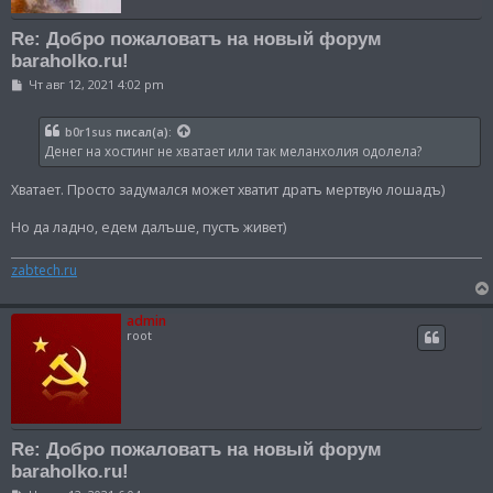
Re: Добро пожаловатъ на новый форум
baraholko.ru!
С
Чт авг 12, 2021 4:02 pm
о
о
б
b0r1sus
писал(а):
щ
Денег на хостинг не хватает или так меланхолия одолела?
е
н
и
Хватает. Просто задумался может хватит дратъ мертвую лошадъ)
е
Но да ладно, едем далъше, пустъ живет)
zabtech.ru
admin
root
Re: Добро пожаловатъ на новый форум
baraholko.ru!