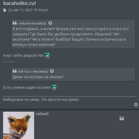
baraholko.ru!
С
Ср авг 11, 2021 10:36 pm
о
о
б
ra0ued
писал(а):
щ
Я вот подумал, а может форум уже все-таки устарел и пора его
е
н
закрытъ? Где было бы удобнее продолжитъ общение? Чят
и
вконтаче? Чят в телеге? Вайбер? Вацап? Личные встречи раз в
е
месяц в точке кипения?
Анус себе закрой пёс
(юмор, не обидить)
b0r1sus
писал(а):
Денег на хостинг не хватает
Есть у меня один хостинг
Киберпанк не умер. Он просто наступил.
ra0ued