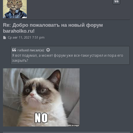
Re: Добро пожаловатъ на новый форум
baraholko.ru!
С
Ср авг 11, 2021 7:51 pm
о
о
б
ra0ued
писал(а):
щ
Я вот подумал, а может форум уже все-таки устарел и пора его
е
н
закрытъ?
и
е