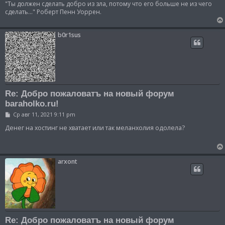
"Ты должен сделать добро из зла, потому что его больше не из чего
сделать..." Роберт Пенн Уоррен.
b0r1sus
Re: Добро пожаловатъ на новый форум
baraholko.ru!
С
Ср авг 11, 2021 9:11 pm
о
о
Денег на хостинг не хватает или так меланхолия одолела?
б
щ
е
н
и
arxont
е
Re: Добро пожаловатъ на новый форум