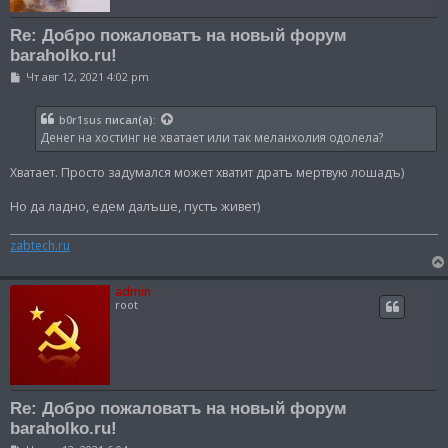
Re: Добро пожаловатъ на новый форум
baraholko.ru!
С
Чт авг 12, 2021 4:02 pm
о
о
б
b0r1sus
писал(а):
щ
Денег на хостинг не хватает или так меланхолия одолела?
е
н
и
Хватает. Просто задумался может хватит дратъ мертвую лошадъ)
е
Но да ладно, едем далъше, пустъ живет)
zabtech.ru
admin
root
Re: Добро пожаловатъ на новый форум
baraholko.ru!