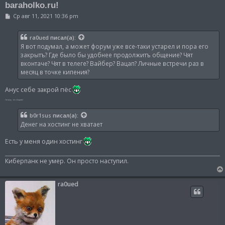
baraholko.ru!
С
Ср авг 11, 2021 10:36 pm
о
о
б
ra0ued
писал(а):
щ
Я вот подумал, а может форум уже все-таки устарел и пора его
е
н
закрытъ? Где было бы удобнее продолжитъ общение? Чят
и
вконтаче? Чят в телеге? Вайбер? Вацап? Личные встречи раз в
е
месяц в точке кипения?
Анус себе закрой пёс
(юмор, не обидить)
b0r1sus
писал(а):
Денег на хостинг не хватает
Есть у меня один хостинг
Киберпанк не умер. Он просто наступил.
ra0ued