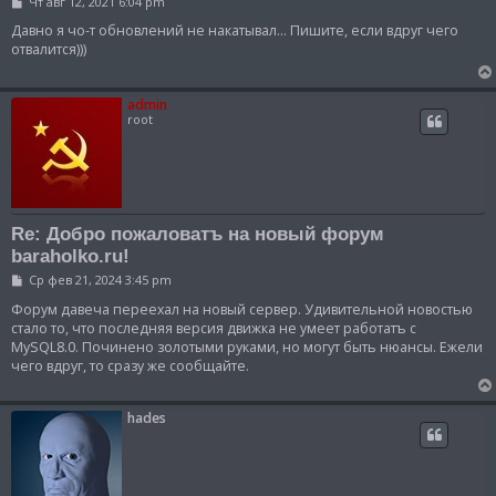
С
Чт авг 12, 2021 6:04 pm
о
о
Давно я чо-т обновлений не накатывал... Пишите, если вдруг чего
б
отвалится)))
щ
е
н
и
admin
е
root
Re: Добро пожаловатъ на новый форум
baraholko.ru!
С
Ср фев 21, 2024 3:45 pm
о
о
Форум давеча переехал на новый сервер. Удивительной новостью
б
стало то, что последняя версия движка не умеет работатъ с
щ
MySQL8.0. Починено золотыми руками, но могут быть нюансы. Ежели
е
чего вдруг, то сразу же сообщайте.
н
и
е
hades