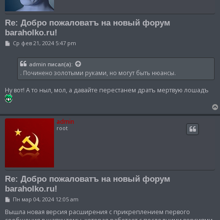
Re: Добро пожаловатъ на новый форум
baraholko.ru!
С
Ср фев 21, 2024 5:47 pm
о
о
б
admin
писал(а):
щ
. Починено золотыми руками, но могут быть нюансы.
е
н
и
Ну вот! А то ныл, мол, а давайте перестанем дратъ мертвую лошадъ
е
admin
root
Re: Добро пожаловатъ на новый форум
baraholko.ru!
С
Пн мар 04, 2024 12:05 am
о
о
Вышла новая версия расширения с прикреплением первого
б