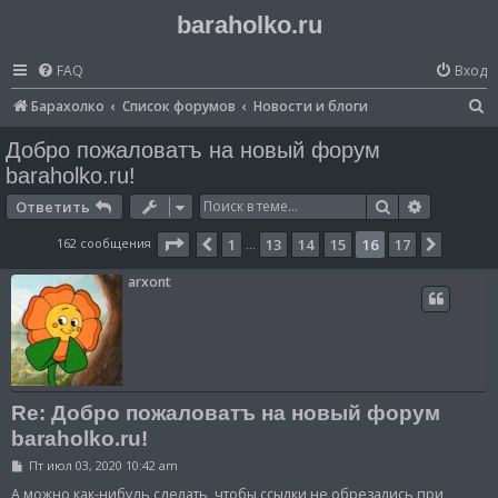
baraholko.ru
FAQ
Вход
П
Барахолко
Список форумов
Новости и блоги
о
Добро пожаловатъ на новый форум
и
baraholko.ru!
с
Поиск
Расширен
Ответить
к
Страница
16
из
17
162 сообщения
1
13
14
15
16
17
Пред.
След.
…
arxont
Re: Добро пожаловатъ на новый форум
baraholko.ru!
С
Пт июл 03, 2020 10:42 am
о
о
А можно как-нибудь сделать, чтобы ссылки не обрезались при