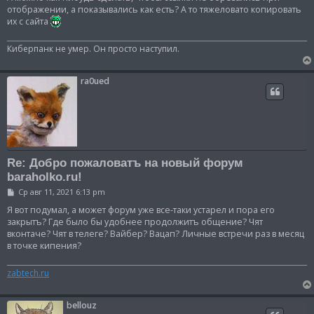
б
отображении, а показывались как есть? А то тяжеловато копировать
щ
их с сайта
е
н
и
Киберпанк не умер. Он просто наступил.
е
ra0ued
Re: Добро пожаловатъ на новый форум
baraholko.ru!
С
Ср авг 11, 2021 6:13 pm
о
о
Я вот подумал, а может форум уже все-таки устарел и пора его
б
закрытъ? Где было бы удобнее продолжитъ общение? Чят
щ
вконтаче? Чят в телеге? Вайбер? Вацап? Личные встречи раз в месяц
е
в точке кипения?
н
и
е
zabtech.ru
bellouz