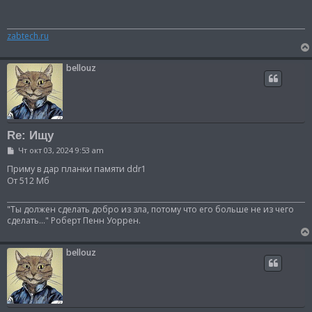
б
щ
е
н
zabtech.ru
и
е
bellouz
Re: Ищу
С
Чт окт 03, 2024 9:53 am
о
о
Приму в дар планки памяти ddr1
б
От 512 Мб
щ
е
н
"Ты должен сделать добро из зла, потому что его больше не из чего
и
сделать..." Роберт Пенн Уоррен.
е
bellouz