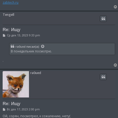
н
zabtech.ru
и
е
Tengell
Re: Ищу
С
Ср дек 13, 2023 9:33 pm
о
о
б
ra0ued
писал(а):
щ
В понеделъник посмотрю.
е
н
и
.
е
ra0ued
Re: Ищу
С
Вс дек 17, 2023 2:00 pm
о
о
Ой, сорян, посмотрел, к сожалению, нету(