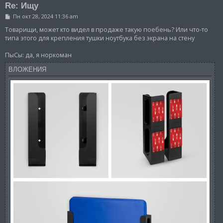
Re: Ищу
С
Пн окт 28, 2024 11:36 am
о
о
Товарищи, может кто видел в продаже такую поебень? Или что-то
б
типа этого для крепления тушки ноутбука без экрана на стену
щ
е
ПыСы: да, я норкоман
н
и
е
ВЛОЖЕНИЯ