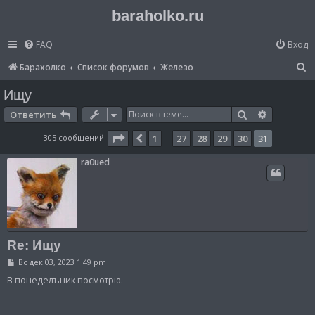
baraholko.ru
FAQ
Вход
П
Барахолко
Список форумов
Железо
о
Ищу
и
Поиск
Расширен
Ответить
с
Страница
31
из
31
305 сообщений
1
27
28
29
30
31
Пред.
…
к
ra0ued
Re: Ищу
С
Вс дек 03, 2023 1:49 pm
о
о
В понеделъник посмотрю.
б
щ
е