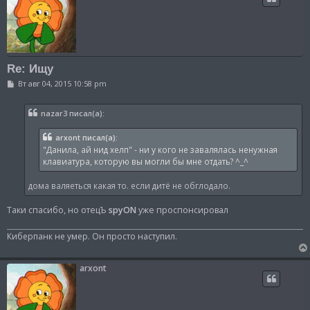
Re: Ищу
С
Вт авг 04, 2015 10:58 pm
о
о
б
nazar3 писал(а):
щ
е
н
arxont писал(а):
и
"Данила, ай нид хелп" - ни у кого не завалялась ненужная
е
клавиатура, которую вы могли бы мне отдать? ^_^
дома валяеться какая то. если дитё не обглодало.
Таки спасибо, но отецЪ
spyON
уже проспонсировал
Киберпанк не умер. Он просто наступил.
arxont