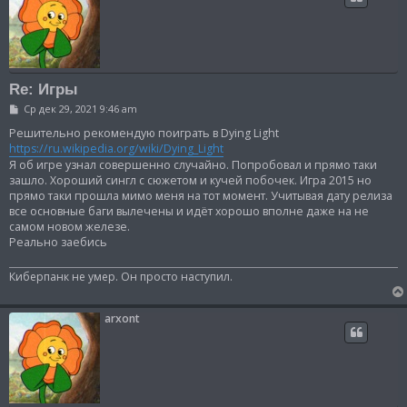
Re: Игры
С
Ср дек 29, 2021 9:46 am
о
о
Решительно рекомендую поиграть в Dying Light
б
https://ru.wikipedia.org/wiki/Dying_Light
щ
Я об игре узнал совершенно случайно. Попробовал и прямо таки
е
н
зашло. Хороший сингл с сюжетом и кучей побочек. Игра 2015 но
и
прямо таки прошла мимо меня на тот момент. Учитывая дату релиза
е
все основные баги вылечены и идёт хорошо вполне даже на не
самом новом железе.
Реально заебись
Киберпанк не умер. Он просто наступил.
arxont