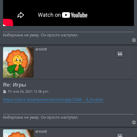
Киберпанк не умер. Он просто наступил.
arxont
Re: Игры
С
Пт ноя 26, 2021 12:58 pm
о
о
https://store.steampowered.com/app/3043 ... ll_Access/
б
щ
е
н
Киберпанк не умер. Он просто наступил.
и
е
arxont