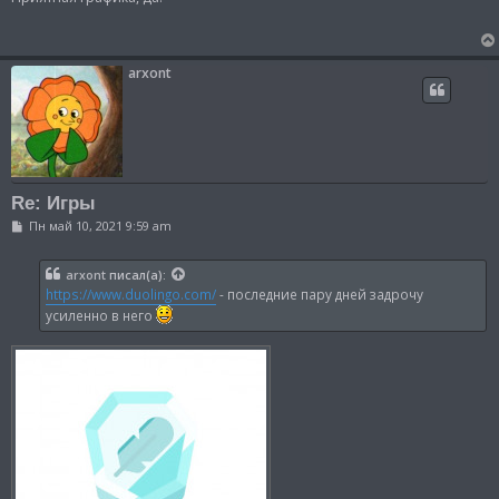
б
щ
е
н
и
arxont
е
Re: Игры
С
Пн май 10, 2021 9:59 am
о
о
б
arxont
писал(а):
щ
https://www.duolingo.com/
- последние пару дней задрочу
е
н
усиленно в него
и
е