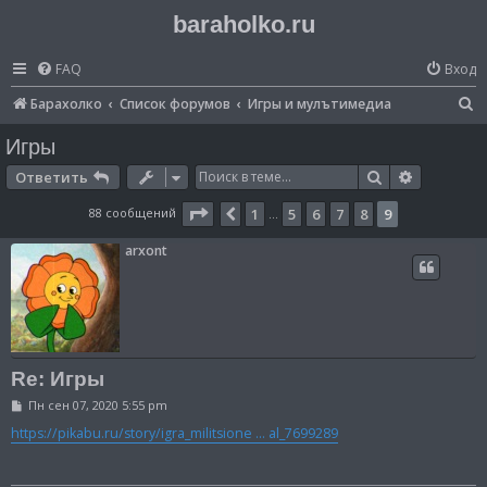
baraholko.ru
FAQ
Вход
П
Барахолко
Список форумов
Игры и мулътимедиа
о
Игры
и
Поиск
Расширен
Ответить
с
Страница
9
из
9
88 сообщений
1
5
6
7
8
9
Пред.
…
к
arxont
Re: Игры
С
Пн сен 07, 2020 5:55 pm
о
о
https://pikabu.ru/story/igra_militsione ... al_7699289
б
щ
е