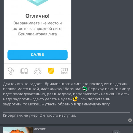
Для тех кто не задрот - бриллиантовая лига это последняя из десяти,
первое место в ней, даёт ачивку "Легенда"
Переход из лиги в лигу
идёт последовательно, раз в неделю, перескакивать нельзя. То есть
надо задротить где-то десять недель
Если перестаёшь
задротить, то можешь упасть обратно в предыдущую лигу
Киберпанк не умер. Он просто наступил.
arxont