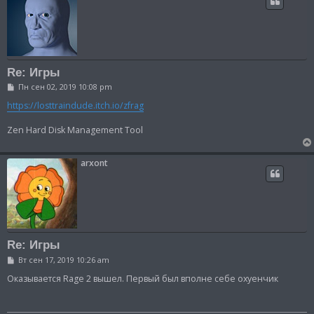
Re: Игры
С
Пн сен 02, 2019 10:08 pm
о
о
https://losttraindude.itch.io/zfrag
б
щ
Zen Hard Disk Management Tool
е
н
и
е
arxont
Re: Игры
С
Вт сен 17, 2019 10:26 am
о
о
Оказывается Rage 2 вышел. Первый был вполне себе охуенчик
б
щ
е
н