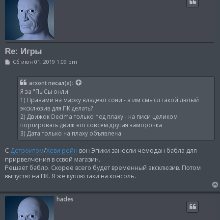
Re: Игры
С
Сб июн 01, 2019 1:09 pm
о
о
б
arxont
писал(а):
щ
Я за "ПыСы онли"
е
н
1) Правами на марку владеют сони - а им смысл такой лютый
и
эксклюзив для ПК делать?
е
2) Движок Decima только под плаху - на писи целиком
портировать движ это совсем другая заморочка
3) Дата только на плаху объявлена
С
Детроитом
/
Хеви рейн
вон Эпики занесли чемодан бабла для
прирвелчения в ссвой магазин.
Решает бабло. Скорее всего будет временный эксклюзив. Потом
выпустят на ПК. Я же куплю таки на консоль.
hades