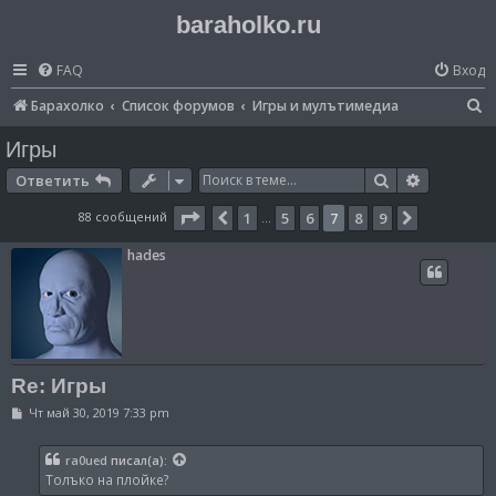
baraholko.ru
FAQ
Вход
П
Барахолко
Список форумов
Игры и мулътимедиа
о
Игры
и
Поиск
Расширен
Ответить
с
Страница
7
из
9
88 сообщений
1
5
6
7
8
9
Пред.
След.
…
к
hades
Re: Игры
С
Чт май 30, 2019 7:33 pm
о
о
б
ra0ued
писал(а):
щ
Толъко на плойке?
е