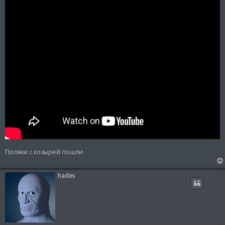
Поляки с козырей пошли
hades