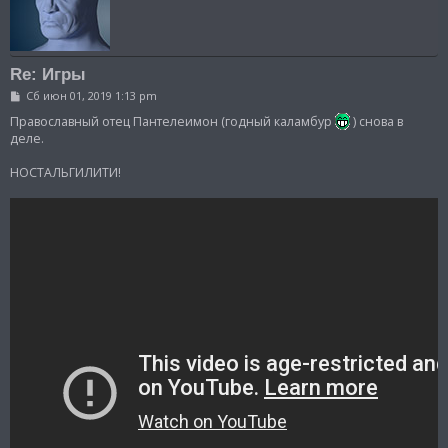
Re: Игры
С
Сб июн 01, 2019 1:13 pm
о
о
Православный отец Пантелеимон (годный каламбур
) снова в
б
деле.
щ
е
НОСТАЛЬГИЛИТИ!
н
и
е