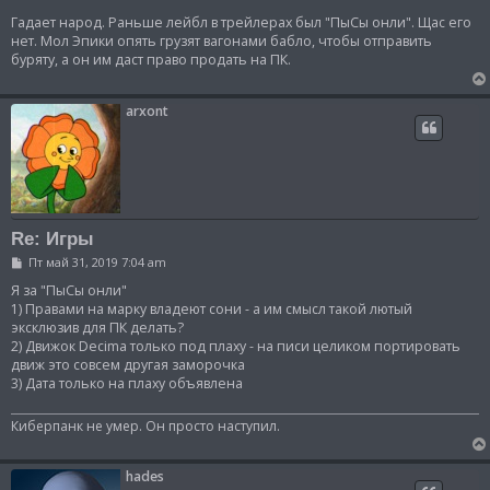
н
и
Гадает народ. Раньше лейбл в трейлерах был "ПыСы онли". Щас его
е
нет. Мол Эпики опять грузят вагонами бабло, чтобы отправить
буряту, а он им даст право продать на ПК.
arxont
Re: Игры
С
Пт май 31, 2019 7:04 am
о
о
Я за "ПыСы онли"
б
1) Правами на марку владеют сони - а им смысл такой лютый
щ
эксклюзив для ПК делать?
е
2) Движок Decima только под плаху - на писи целиком портировать
н
и
движ это совсем другая заморочка
е
3) Дата только на плаху объявлена
Киберпанк не умер. Он просто наступил.
hades