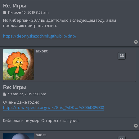
Re: Игры
С
Пн июн 10, 2019 8:09 am
о
о
Но Киберпанк 2077 выйдет только в следующем году, а вам
б
предлагаю поиграть в дзен.
щ
е
https://debniyskazochnik.github.io/dno/
н
и
е
arxont
Re: Игры
С
Чт авг 22, 2019 5:08 pm
о
о
Очень даже годно
б
https://ru.wikipedia.org/wiki/Gris_(%D0 ... %80%D0%B0)
щ
е
н
Киберпанк не умер. Он просто наступил.
и
е
hades