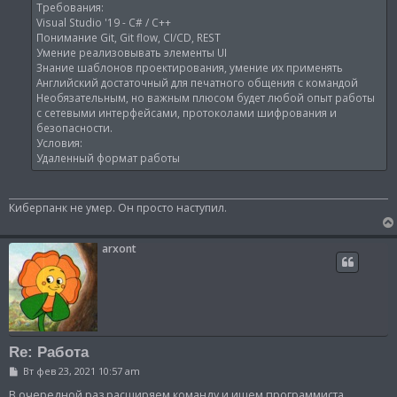
Требования:
Visual Studio '19 - C# / C++
Понимание Git, Git flow, CI/CD, REST
Умение реализовывать элементы UI
Знание шаблонов проектирования, умение их применять
Английский достаточный для печатного общения с командой
Необязательным, но важным плюсом будет любой опыт работы
с сетевыми интерфейсами, протоколами шифрования и
безопасности.
Условия:
Удаленный формат работы
Киберпанк не умер. Он просто наступил.
arxont
Re: Работа
С
Вт фев 23, 2021 10:57 am
о
о
В очередной раз расширяем команду и ищем программиста.