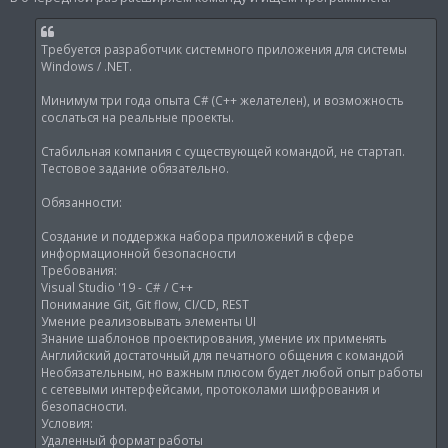
б
щ
е
н
Требуется разработчик системного приложения для системы
и
Windows / .NET.
е
Минимум три года опыта C# (C++ желателен), и возможность
сослаться на реальные проекты.
Стабильная компания с существующей командой, не стартап.
Тестовое задание обязательно.
Обязанности:
Создание и поддержка набора приложений в сфере
информационной безопасности
Требования:
Visual Studio '19 - C# / C++
Понимание Git, Git flow, CI/CD, REST
Умение реализовывать элементы UI
Знание шаблонов проектирования, умение их применять
Английский достаточный для печатного общения с командой
Необязательным, но важным плюсом будет любой опыт работы
с сетевыми интерфейсами, протоколами шифрования и
безопасности.
Условия:
Удаленный формат работы