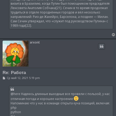
визита в Бразилию, когда Путин был помощником председателя
Ленсовета Анатолия Собчака[21]. Сечин в то время продолжал
трудиться в отделе породнённых городов и вёл несколько
направлений: Рио-де-Жанейро, Барселона, а позднее — Милан.
Сам Сечин утверждал, что «служит под руководством Путина» с
1989 года[22].
arxont
Re: Работа
С
Ср май 12, 2021 5:19 pm
о
о
б
щ
@here Надеюсь длинные выходные все провели с пользой, у нас
е
н
отличная погода и хорошее настроение
и
Напоминаю что у нас в команде открыта куча позиций, включая:
е
php
python