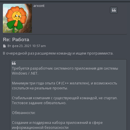
arxont
Re: Работа
С
Вт фев 23, 2021 10:57 am
о
о
В очередной раз расширяем команду и ищем программиста.
б
щ
е
н
Требуется разработчик системного приложения для системы
и
Windows / .NET.
е
Минимум три года опыта C# (C++ желателен), и возможность
сослаться на реальные проекты.
Стабильная компания с существующей командой, не стартап.
Тестовое задание обязательно.
Обязанности:
Создание и поддержка набора приложений в сфере
информационной безопасности