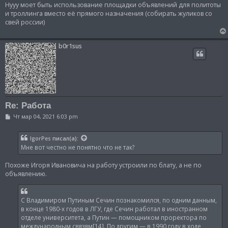
о
Нууу моет быть использование площадки объявлений для политоты
б
и троллинга вместо её прямого назначения (собирать жуликов со
щ
свей россии)
е
н
и
е
b0r1sus
Re: Работа
С
Чт мар 04, 2021 6:03 pm
о
о
б
IgorPes
писал(а):
щ
Мне вот честно не понятно что не так?
е
н
и
Похоже Игоря Ивановича на работу устроили по блату, а не по
е
объявлению.
С Владимиром Путиным Сечин познакомился, по одним данным,
в конце 1980-х годов в ЛГУ, где Сечин работал в иностранном
отделе университета, а Путин — помощником проректора по
международным связям[14]. По другим — в 1990 году в ходе