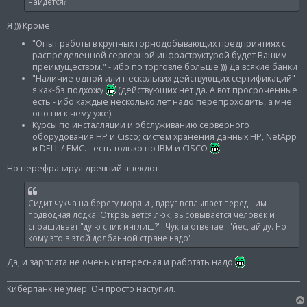
н
найдется?
и
е
Я ))) Кроме
"Опыт работы в крупных горнодобывающих предприятиях с
распределенной серверной инфраструктурой будет Вашим
преимуществом." - ибо по торговле больше ))) Да всякие банки
"Наличие одной или нескольких действующих сертификаций"
я как-бэ подхожу
(действующих нет да. А вот просроченные
есть - ибо каждые несколько лет надо перепроходить, а мне
оно ни к чему уже).
Курсы по инсталляции и обслуживанию серверного
оборудования HP и Cisco; систем хранения данных HP, NetApp
и DELL / EMC. - есть только по IBM и CISCO
Но перефразируя древний анекдот
Сидит чукча на берегу моря и , вдруг всплывает перед ним
подводная лодка. Открвыается люк, высовывается человек и
спрашивает:"ду ю спик инглиш?". Чукча отвечает:"йес, ай ду. Но
кому это в этой долбанной стране надо".
Да, и зарплата не очень интересная и работать надо
Киберпанк не умер. Он просто наступил.