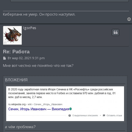
Киберпанк не умер. Он просто наступил.
IgorPes
Re: Работа
С
Вт мар 02, 2021 9:31 pm
о
о
Мне вот честно не понятно что не так?
б
щ
е
ВЛОЖЕНИЯ
н
и
е
в чём проблема?