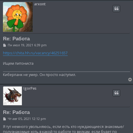
arxont
Re: Работа
С
Пн июл 19, 2021 6:39 pm
о
о
https://chita.hh.ru/vacancy/46251657
б
щ
Ищем питониста
е
н
и
Киберпанк не умер. Он просто наступил.
е
IgorPes
Re: Работа
С
Чт авг 05, 2021 12:12 pm
о
о
Я тут немного увольняюсь, если есть кто нуждающиеся знакомые/
б
полузнакомые хоть в какой то работе то велкам, если будет по