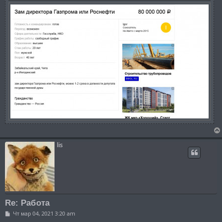
lis
Re: Работа
С
Чт мар 04, 2021 3:20 am
о