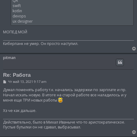
QA
swift
kotlin
devops
ux designer
МОПЕД МОЙ
Киберпанк не умер. Он просто наступил.
pitman
Re: Работа
С
Чт май 13, 2021 9:17 am
о
о
Думал поменять работу т.к. начались задержки по зарплате и пр.
б
Начал искать новую. В итоге на старой работе все наладилось и у
щ
меня еще ТРИ новых работы
е
н
и
Хз че как дальше.
е
Действительно, было в Михал Иваныче что-то аристократическое.
Пустые бутылки он не сдавал, выбрасывал.