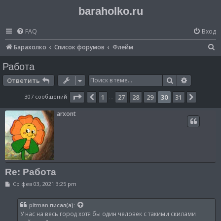
baraholko.ru
FAQ
Вход
П
Барахолко
Список форумов
Флейм
о
Работа
и
Поиск
Расширен
Ответить
с
Страница
30
из
31
307 сообщений
1
27
28
29
30
31
Пред.
След.
…
к
arxont
Re: Работа
С
Ср фев 03, 2021 3:25 pm
о
о
б
pitman
писал(а):
щ
У нас на весь город хотя бы один человек с такими скилами
е