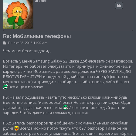
arxont
Re: Мобильные телефоны
С
Пн окт 08, 2018 11:02 am
о
о
Чем меня бесит андроид.
б
щ
Вот есть у меня Samsung Galaxy S3. Даже добился записи разговоров.
е
Но теперь не работает блютуз (а это и гарнитура, и фитнес-трекер, и
н
и
кардио-датчик). Ибо запись разговоров делается ЧЕРЕЗ ЭМУЛЯЦИЮ
е
БЛЮТУЗ ГАРНИТУРЫ и подменой драйверов на синезуб (вот так вот
мегакостыльно) и приходится выбирать - либо запись, либо блютуз
Всё ещё в поисках.
PS: Начал подумывать - взять тупо несколько ксяоми каких-нибудь
(где точно запись "из коробки" есть). Но взять сразу три штуки. Один
для работы, два в качестве зипа
И бэкапить их каждый раз при
зарядке. Чтобы даже если сломался, то пофиг.
PS2: Запись разговоров при общении с коммунальными службами
рулит
Всегда можно потом ткнуть что был разговор. Главное не
забывать при разговоре упоминать, "Вот сегодня, первого октября, в