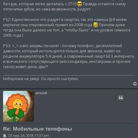
без рук, которая легко делалась с 2710
Правда остаются снизу
отпечатки зубов, но сама возможность радует.
PS2: Единственное что радует в смартах, так это камера ))) В моём
кирпиче она откровенный привет из 2008 года
Причём даже
тогда она была далеко не топ, а "чтобы было" и на уровне сименса
2005 года )
PS3: >_< а вот аккумы печалят - почему телефон, десятилетней
давности, который используется только для звонков, живёт на
родном аккумуляторе 5-6 дней, а современный смарт БЕЗ интернета
и всяческого сопутствующего (мессенджеры, инстаграмы и прочее
такое) живет день-два?!
Киберпанк не умер. Он просто наступил.
arxont
Re: Мобильные телефоны
С
Сб мар 24, 2018 11:37 pm