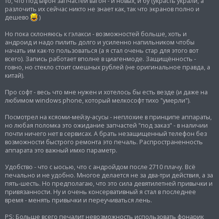
то, что под ыфон запчастей вагон - и новых, и бу (украсть украли, а
н
и
разлочить их сейчас никто не знает как, так что экранов полно и
е
дешево
)
Но пока склоняюсь к гэлакси - возможностей больше, хоть и
андроид и надо пилить долго и усиленно напильником чтобы
начать им как-то пользоваться (а я стал очень стар для этого вот
всего). Запись работает вполне в циагенмоде. Защищённость -
говно, но стекло стоит смешных рублей (не оригинальное правда, а
китай).
Про софт - весь что мне нужен и хотелось бы есть везде (и даже на
любимом windows phone, который мелкософт тихо "умерли").
Посмотрел на ксяоми-мейзу-асусы - неплохие в принципе аппараты,
но любая поломка это ожидание запчастей "под заказ" - в наличии
почти ничего нет в сервисах. А брать незащищенный телефон без
возможности быстрого ремонта это печаль. Распространенность
аппарата это важный имхо параметр.
Удобство - что с ыосью, что с андройдом после 2710 плачу. Всё
печально и не удобно. Многое делается не за два-три действия, а за
пять-шесть. Но предполагаю, что это сила девятилетней привычки и
привязанности. Ну и очень консервативный я стал в последнее
время - менять привычки и переучиваться лень.
PS: Больше всего печалит невозможность использовать фонарик