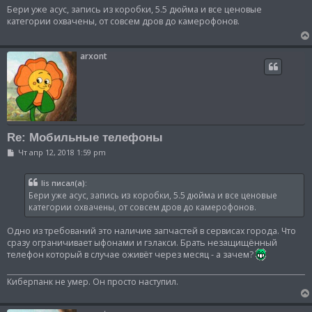
о
Бери уже асус, запись из коробки, 5.5 дюйма и все ценовые
б
категории охвачены, от совсем дров до камерофонов.
щ
е
н
и
arxont
е
Re: Мобильные телефоны
С
Чт апр 12, 2018 1:59 pm
о
о
б
lis писал(а):
щ
Бери уже асус, запись из коробки, 5.5 дюйма и все ценовые
е
н
категории охвачены, от совсем дров до камерофонов.
и
е
Одно из требований это наличие запчастей в сервисах города. Что
сразу ограничивает ыфонами и гэлакси. Брать незащищённый
телефон который в случае оживёт через месяц - а зачем?
Киберпанк не умер. Он просто наступил.