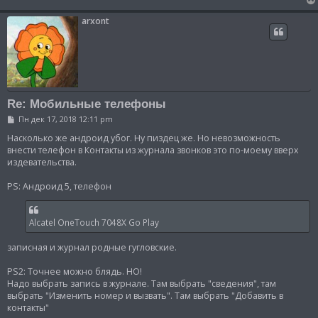
arxont
Re: Мобильные телефоны
С
Пн дек 17, 2018 12:11 pm
о
о
Насколько же андроид убог. Ну пиздец же. Но невозможность
б
внести телефон в Контакты из журнала звонков это по-моему вверх
щ
издевательства.
е
н
и
PS: Андроид 5, телефон
е
Alcatel OneTouch 7048X Go Play
записная и журнал родные гугловские.
PS2: Точнее можно блядь. НО!
Надо выбрать запись в журнале. Там выбрать "сведения", там
выбрать "Изменить номер и вызвать". Там выбрать "Добавить в
контакты"