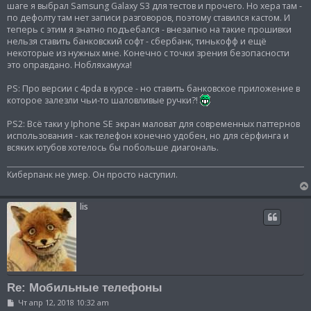
б
шаге я выбрал Samsung Galaxy S3 для тестов и прочего. Но хера там -
щ
по дефолту там нет записи разговоров, поэтому ставился кастом. И
е
теперь с этим я знатно подъебался - внезапно на такие прошивки
н
и
нельзя ставить банковский софт - сбербанк, тинькофф и ещё
е
некоторые из нужных мне. Конечно с точки зрения безопасности
это оправдано. Нобляхамуха!
PS: Про версии с 4pda в курсе - но ставить банковское приложение в
которое залезли чьи-то шаловливые ручки?!
PS2: Всё таки у Iphone SE экран маловат для современных паттернов
использования - как телефон конечно удобен, но для сёрфинга и
всяких ютубов хотелось бы побольше диагональ.
Киберпанк не умер. Он просто наступил.
lis
Re: Мобильные телефоны
С
Чт апр 12, 2018 10:32 am
о