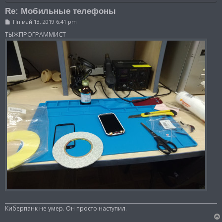
Re: Мобильные телефоны
С
Пн май 13, 2019 6:41 pm
о
о
ТЫЖПРОГРАММИСТ
б
щ
е
н
и
е
Киберпанк не умер. Он просто наступил.