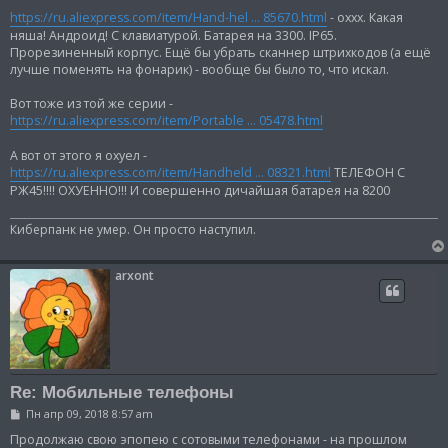
о
о
https://ru.aliexpress.com/item/Hand-hel ... 85670.html
- оххх. Какая
б
няша! Андроид! С клавиатурой. Батарея на 3300. IP65.
щ
Прорезиненный корпус. Ещё бы убрать сканнер штрихкодов (а ещё
е
н
лучше поменять на фонарик) - вообще бы было то, что искал.
и
е
Вот тоже из той же серии -
https://ru.aliexpress.com/item/Portable ... 05478.html
А вот от этого я охуел -
https://ru.aliexpress.com/item/Handheld ... 08321.html
ТЕЛЕФОН С
РЖ45!!!! ОХУЕННО!!! И совершенно дичайшая батарея на 8200
Киберпанк не умер. Он просто наступил.
arxont
Re: Мобильные телефоны
С
Пн апр 09, 2018 8:57 am
о
о
Продолжаю свою эпопею с сотовыми телефонами - на прошлом