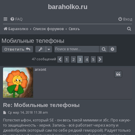
baraholko.ru
FAQ
Вход
П
Барахолко
Список форумов
Связъ
о
Мобильные телефоны
и
Поиск
Расширен
Ответить
с
47 сообщений
1
2
3
4
5
Пред.
След.
к
arxont
Re: Мобильные телефоны
С
Ср мар 14, 2018 11:38 am
о
о
Потестил ыфон, который SE - он весь такой мимими и збс. Про какую-
б
то защищённость - херня. Запись - всё работает через жопу и
щ
джейлбрейк (который сам по себе редкий геморрой). Радует только
е