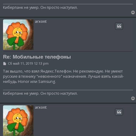
Киберпанк не умер. Он просто наступил.
arxont
Re: Мобильные телефоны
С
Сб май 11, 2019 12:13 pm
о
о
Так вышло, что взял Яндекс.Телефон. Не рекомендую. Не умеют
б
русские в технику "невоенного" назначения. Лучше взять какой-
щ
нибудь Honor или Samsung.
е
н
и
Киберпанк не умер. Он просто наступил.
е
arxont