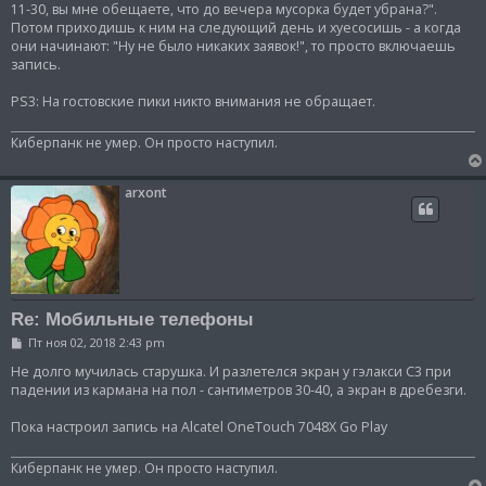
11-30, вы мне обещаете, что до вечера мусорка будет убрана?".
Потом приходишь к ним на следующий день и хуесосишь - а когда
они начинают: "Ну не было никаких заявок!", то просто включаешь
запись.
PS3: На гостовские пики никто внимания не обращает.
Киберпанк не умер. Он просто наступил.
arxont
Re: Мобильные телефоны
С
Пт ноя 02, 2018 2:43 pm
о
о
Не долго мучилась старушка. И разлетелся экран у гэлакси С3 при
б
падении из кармана на пол - сантиметров 30-40, а экран в дребезги.
щ
е
Пока настроил запись на Alcatel OneTouch 7048X Go Play
н
и
е
Киберпанк не умер. Он просто наступил.