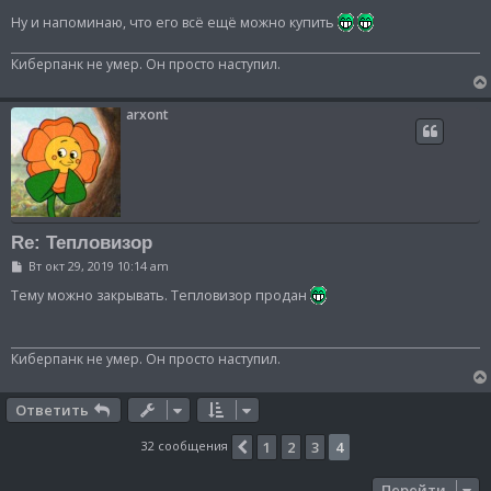
н
и
Ну и напоминаю, что его всё ещё можно купить
е
Киберпанк не умер. Он просто наступил.
arxont
Re: Тепловизор
С
Вт окт 29, 2019 10:14 am
о
о
Тему можно закрывать. Тепловизор продан
б
щ
е
н
Киберпанк не умер. Он просто наступил.
и
е
Ответить
32 сообщения
1
2
3
4
Пред.
Перейти