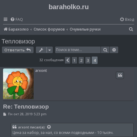
baraholko.ru
FAQ
Вход
П
Барахолко
Список форумов
Очумелые ручки
о
Тепловизор
и
Поиск
Расширен
Ответить
с
32 сообщения
1
2
3
4
Пред.
к
arxont
Re: Тепловизор
С
Пн окт 28, 2019 5:23 pm
о
о
б
arxont
писал(а):
щ
Цена за набор, за нал, со всеми подводными - 10 тысяч.
е