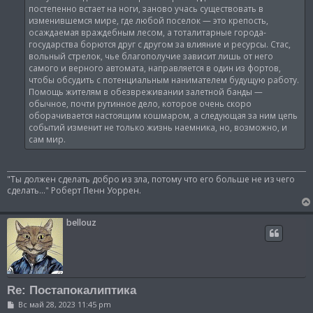
постепенно встает на ноги, заново учась существовать в
изменившемся мире, где любой поселок — это крепость,
осаждаемая враждебным лесом, а тоталитарные города-
государства борются друг с другом за влияние и ресурсы. Стас,
вольный стрелок, чье благополучие зависит лишь от него
самого и верного автомата, направляется в один из фортов,
чтобы обсудить с потенциальным нанимателем будущую работу.
Помощь жителям в обезвреживании залетной банды —
обычное, почти рутинное дело, которое очень скоро
оборачивается настоящим кошмаром, а следующая за ним цепь
событий изменит не только жизнь наемника, но, возможно, и
сам мир.
"Ты должен сделать добро из зла, потому что его больше не из чего
сделать..." Роберт Пенн Уоррен.
bellouz
Re: Постапокалиптика
С
Вс май 28, 2023 11:45 pm
о