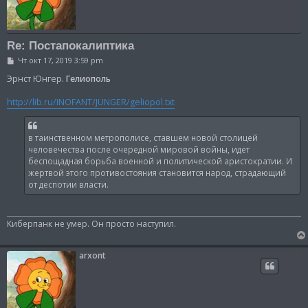
Re: Постапокалиптика
С
Чт окт 17, 2019 3:59 pm
о
о
Эрнст Юнгер.
Гелиополь
б
щ
http://lib.ru/INOFANT/JUNGER/geliopol.txt
е
н
и
е
в таинственном метрополисе, ставшем новой столицей
человечества после очередной мировой войны, идет
беспощадная борьба военной и политической аристократии. И
жертвой этого противостояния становится народ, страдающий
от деспотии власти.
Киберпанк не умер. Он просто наступил.
arxont