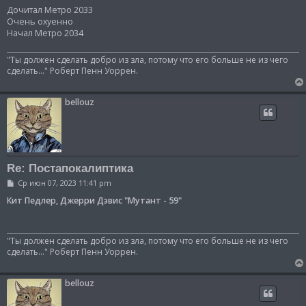
о
Дочитал Метро 2033
б
Очень охуенно
щ
Начал Метро 2034
е
н
и
"Ты должен сделать добро из зла, потому что его больше не из чего
е
сделать..." Роберт Пенн Уоррен.
bellouz
Re: Постапокалиптика
С
Ср июн 07, 2023 11:41 pm
о
о
Кит Педлер, Джерри Дэвис "Мутант - 59"
б
щ
е
н
"Ты должен сделать добро из зла, потому что его больше не из чего
и
сделать..." Роберт Пенн Уоррен.
е
bellouz