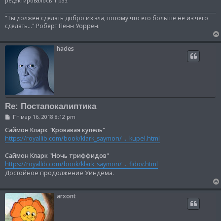
редактировалось 1 раз.
е
"Ты должен сделать добро из зла, потому что его больше не из чего
сделать..." Роберт Пенн Уоррен.
hades
Re: Постапокалиптика
С
Пт мар 16, 2018 8:12 pm
о
о
Саймон Кларк "Кровавая купель"
б
https://royallib.com/book/klark_saymon/ ... kupel.html
щ
е
н
Саймон Кларк "Ночь триффидов
"
и
https://royallib.com/book/klark_saymon/ ... fidov.html
е
Достойное продолжение Уиндема.
arxont