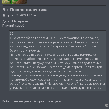
Re: Постапокалиптика
С
Ср окт 30, 2019 4:27 pm
о
о
Джош Малерман
б
Птичий короб
щ
е
н
и
Оно ждет тебя за порогом. Оно... нечто ужасное, нечто такое,
е
чего ни в коем случае нельзя разглядывать. Потому что один
лишь взгляд на это существо? устройство? человека? грозит
безумием и гибелью.
Человечество перестало существовать. Горстка выживших
прячется в заброшенных домах с заколоченными окнами, не
решаясь выйти наружу. Мэлани, мать-одиночка с двумя детьми,
решается наконец бежать из своего дома-тюрьмы - бежать туда,
где, по слухам, еще есть люди, туда, где безопасно.
Ей предстоит ужасное испытание: двадцать миль вниз по реке в
ненадежной лодке, с завязанными глазами, полагаясь лишь на
острый слух ее малышей. Четырехлетних детей, которые росли и
учились различать звуки в темноте маленьких душных комнат.
Киберпанк не умер. Он просто наступил.