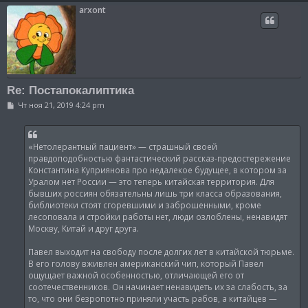
arxont
Re: Постапокалиптика
С
Чт ноя 21, 2019 4:24 pm
о
о
б
щ
«Нетолерантный пациент» — страшный своей
е
н
правдоподобностью фантастический рассказ-предостережение
и
Константина Куприянова про недалекое будущее, в котором за
е
Уралом нет России — это теперь китайская территория. Для
бывших россиян обязательны лишь три класса образования,
библиотеки стоят сгоревшими и заброшенными, кроме
лесоповала и стройки работы нет, люди озлоблены, ненавидят
Москву, Китай и друг друга.
Павел выходит на свободу после долгих лет в китайской тюрьме.
В его голову вживлен американский чип, который Павел
ощущает важной особенностью, отличающей его от
соотечественников. Он начинает ненавидеть их за слабость, за
то, что они безропотно приняли участь рабов, а китайцев —