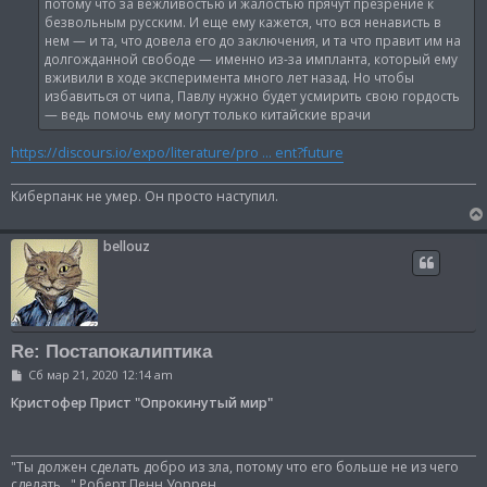
потому что за вежливостью и жалостью прячут презрение к
безвольным русским. И еще ему кажется, что вся ненависть в
нем — и та, что довела его до заключения, и та что правит им на
долгожданной свободе — именно из-за импланта, который ему
вживили в ходе эксперимента много лет назад. Но чтобы
избавиться от чипа, Павлу нужно будет усмирить свою гордость
— ведь помочь ему могут только китайские врачи
https://discours.io/expo/literature/pro ... ent?future
Киберпанк не умер. Он просто наступил.
bellouz
Re: Постапокалиптика
С
Сб мар 21, 2020 12:14 am
о
о
Кристофер Прист "Опрокинутый мир"
б
щ
е
н
"Ты должен сделать добро из зла, потому что его больше не из чего
и
сделать..." Роберт Пенн Уоррен.
е