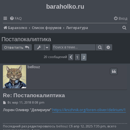
baraholko.ru
FAQ
Вход
П
Барахолко
Список форумов
Литература
о
Постапокалиптика
и
Поиск
Расширен
Ответить
с
20 сообщений
1
2
Пред.
к
bellouz
Re: Постапокалиптика
С
Вс мар 11, 2018 8:08 pm
о
о
Лорен Оливер "Делириум"
https://knizhnik.org/loren-oliver/delirium/1
б
щ
е
н
Последний раз редактировалось
bellouz
Сб апр 12, 2025 7:35 pm, всего
и