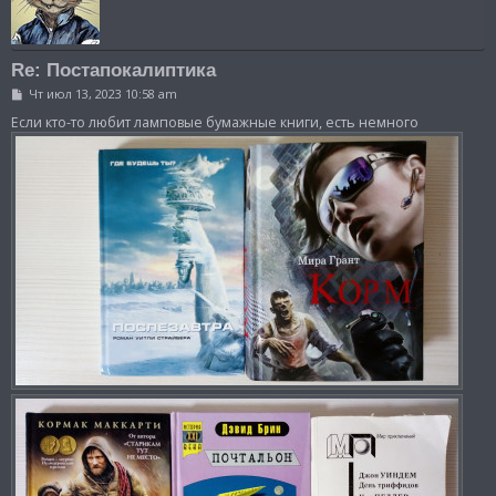
Re: Постапокалиптика
С
Чт июл 13, 2023 10:58 am
о
о
Если кто-то любит ламповые бумажные книги, есть немного
б
щ
е
н
и
е