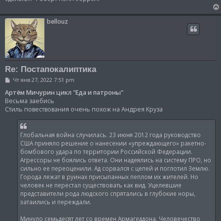
bellouz
Re: Постапокалиптика
С
Чт янв 27, 2022 7:51 pm
о
о
Артём Мичурин цикл "Еда и патроны"
б
Весьма заебись
щ
Стиль повествования очень похож на Андрея Круза
е
н
и
е
Глобальная война случилась. 23 июня 2012 года руководство
США приняло решение о нанесении «упреждающего» ракетно-
бомбового удара по территории Российской Федерации.
Агрессоры не боялись ответа. Они надеялись на систему ПРО, но
сильно ее переоценили. Ад сорвался с цепей и поглотил Землю.
Города лежат в руинах присыпанных пеплом их жителей. Но
человек не перестал существовать как вид. Уцелевшие
представители рода людского спрятались в глубокие норы,
затаились и переждали.
Минуло семьдесят лет со времен Армагеддона. Человечество