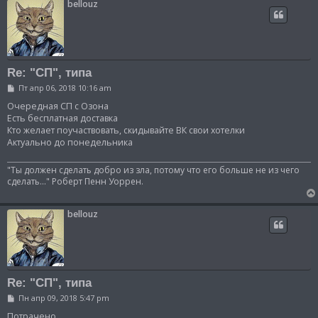
bellouz
Re: "СП", типа
С
Пт апр 06, 2018 10:16 am
о
о
Очередная СП с Озона
б
Есть бесплатная доставка
щ
Кто желает поучаствовать, скидывайте ВК свои хотелки
е
Актуально до понедельника
н
и
е
"Ты должен сделать добро из зла, потому что его больше не из чего
сделать..." Роберт Пенн Уоррен.
bellouz
Re: "СП", типа
С
Пн апр 09, 2018 5:47 pm
о
о
Потрачено