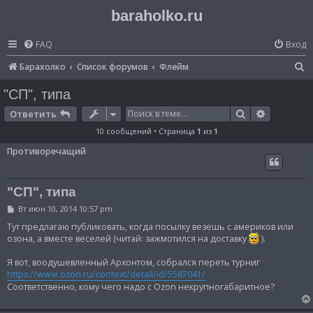
baraholko.ru
FAQ
Вход
П
Барахолко
Список форумов
Флейм
о
"СП", типа
и
Поиск
Расширен
Ответить
с
10 сообщений • Страница
1
из
1
к
Противоречащий
"СП", типа
С
Вт июн 10, 2014 10:57 pm
о
о
Тут предлагаю публиковать, когда посылку везешь с америков или
б
озона, а вместе веселей (читай: зажмотился на доставку
).
щ
е
Я вот, воодушевленный Архонтом, собрался переть турниг
н
и
https://www.ozon.ru/context/detail/id/5587041/
е
Соответственно, кому чего надо с Ozon некрупногабаритное?