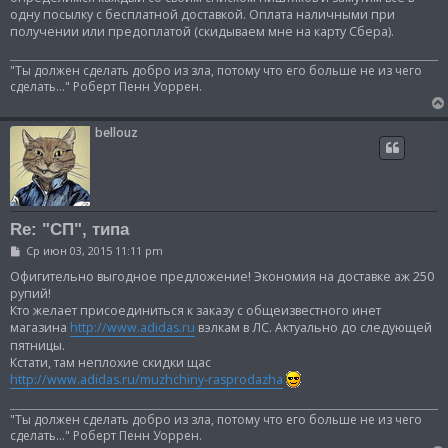
щ
одну посылку с бесплатной доставкой. Оплата наличными при
е
получении или предоплатой (скидываем мне на карту Сбера).
н
и
е
"Ты должен сделать добро из зла, потому что его больше не из чего
сделать..." Роберт Пенн Уоррен.
bellouz
Re: "СП", типа
С
Ср июн 03, 2015 11:11 pm
о
о
Офигительно выгодное предложение! Экономия на доставке аж 250
б
рупий!
щ
Кто желает присоединиться к заказу с общеизвестного инет
е
магазина
http://www.adidas.ru
вэлкам в ЛС. Актуально до следующей
н
и
пятницы.
е
Кстати, там неплохие скидки щас
http://www.adidas.ru/muzhchiny-rasprodazha
"Ты должен сделать добро из зла, потому что его больше не из чего
сделать..." Роберт Пенн Уоррен.