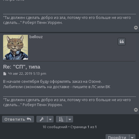
б
щ
е
н
"Ты должен сделать добро из зла, потому что его больше не из чего
и
сделать..." Роберт Пенн Уоррен.
е
bellouz
Re: "СП", типа
С
Чт авг 22, 2019 5:13 pm
о
о
В начале сентября буду оформлять заказ на Озоне.
б
Любители сэкономить на доставке - пишите в ЛС или ВК
щ
е
н
"Ты должен сделать добро из зла, потому что его больше не из чего
и
сделать..." Роберт Пенн Уоррен.
е
Ответить
10 сообщений • Страница
1
из
1
Перейти