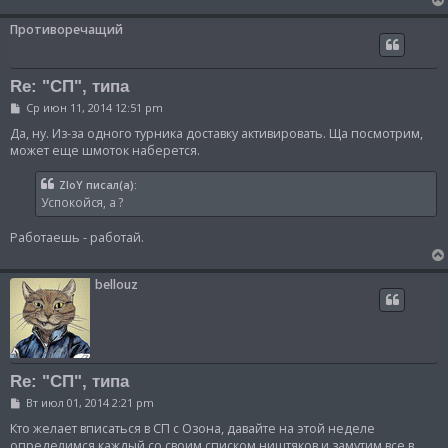
Противоречащий
Re: "СП", типа
С
Ср июн 11, 2014 12:51 pm
о
о
Да, ну. Из-за одного турника доставку активировать. Ща посмотрим,
б
может еще шмоток наберется.
щ
е
н
ZloY писал(а):
и
Успокойся, а ?
е
Работаешь - работай.
bellouz
Re: "СП", типа
С
Вт июл 01, 2014 2:21 pm
о
о
Кто желает вписаться в СП с Озона, давайте на этой неделе
б
определимся каждый со своим списком ништяков и замутим все в