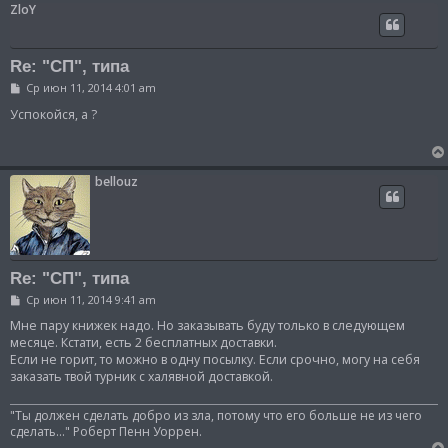
ZloY
Re: "СП", типа
С
Ср июн 11, 2014 4:01 am
о
о
Успокойся, а ?
б
щ
е
н
и
bellouz
е
Re: "СП", типа
С
Ср июн 11, 2014 9:41 am
о
о
Мне пару книжек надо. Но заказывать буду только в следующем
б
месяце. Кстати, есть 2 бесплатных доставки.
щ
Если не горит, то можно в одну посылку. Если срочно, могу на себя
е
заказать твой турник с халявной доставкой.
н
и
е
"Ты должен сделать добро из зла, потому что его больше не из чего
сделать..." Роберт Пенн Уоррен.