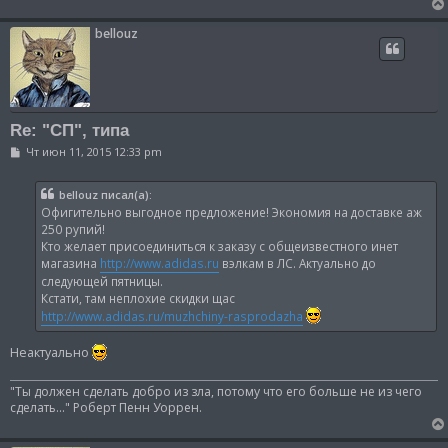
bellouz
Re: "СП", типа
С
Чт июн 11, 2015 12:33 pm
о
о
б
bellouz писал(а):
щ
Офигительно выгодное предложение! Экономия на доставке аж
е
н
250 рупий!
и
Кто желает присоединиться к заказу с общеизвестного инет
е
магазина
http://www.adidas.ru
вэлкам в ЛС. Актуально до
следующей пятницы.
Кстати, там неплохие скидки щас
http://www.adidas.ru/muzhchiny-rasprodazha
Неактуально
"Ты должен сделать добро из зла, потому что его больше не из чего
сделать..." Роберт Пенн Уоррен.