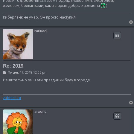
новый год, обменяться всем подряд (новостями, алкоголем,
н
и
железом, болванками, как в старые добрые времена
)
е
Киберпанк не умер. Он просто наступил.
ra0ued
Re: 2019
С
Пн дек 17, 2018 12:05 pm
о
о
Решителъно за. В эти праздники буду в городе.
б
щ
е
н
zabtech.ru
и
е
arxont