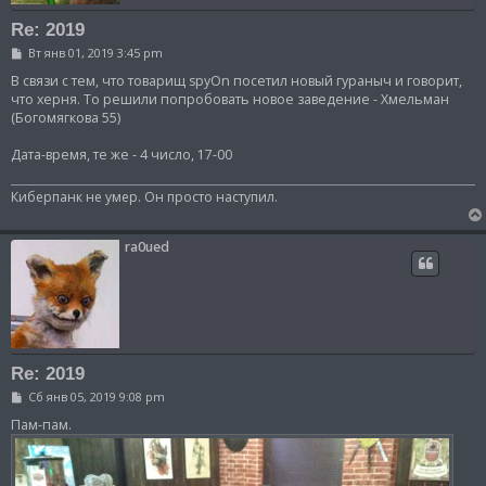
Re: 2019
С
Вт янв 01, 2019 3:45 pm
о
о
В связи с тем, что товарищ spyOn посетил новый гураныч и говорит,
б
что херня. То решили попробовать новое заведение - Хмельман
щ
(Богомягкова 55)
е
н
и
Дата-время, те же - 4 число, 17-00
е
Киберпанк не умер. Он просто наступил.
ra0ued
Re: 2019
С
Сб янв 05, 2019 9:08 pm
о
о
Пам-пам.
б
щ
е
н