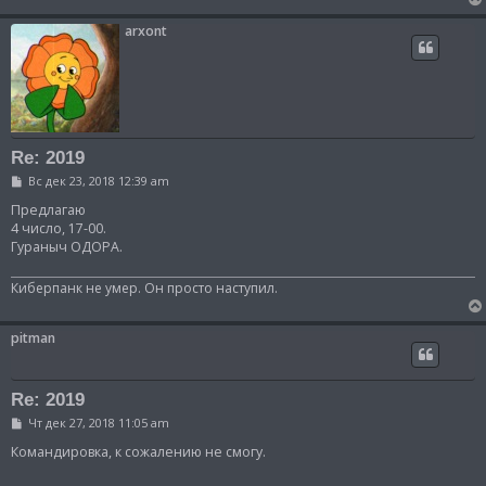
arxont
Re: 2019
С
Вс дек 23, 2018 12:39 am
о
о
Предлагаю
б
4 число, 17-00.
щ
Гураныч ОДОРА.
е
н
и
Киберпанк не умер. Он просто наступил.
е
pitman
Re: 2019
С
Чт дек 27, 2018 11:05 am
о
о
Командировка, к сожалению не смогу.
б
щ