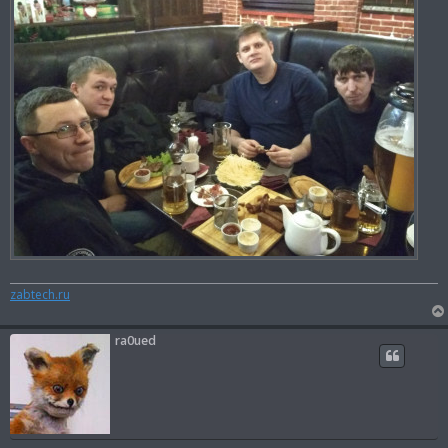
и
е
zabtech.ru
ra0ued