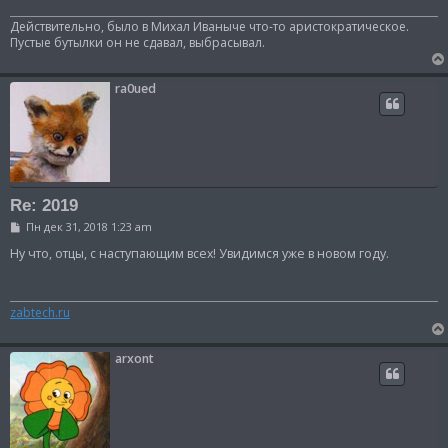
е
н
Действительно, было в Михал Иваныче что-то аристократическое.
и
Пустые бутылки он не сдавал, выбрасывал.
е
ra0ued
Re: 2019
С
Пн дек 31, 2018 1:23 am
о
о
Ну что, отцы, с наступающим всех! Увидимся уже в новом году.
б
щ
е
н
zabtech.ru
и
е
arxont