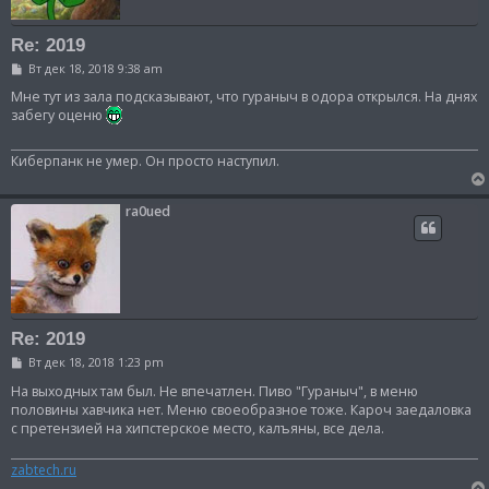
Re: 2019
С
Вт дек 18, 2018 9:38 am
о
о
Мне тут из зала подсказывают, что гураныч в одора открылся. На днях
б
забегу оценю
щ
е
н
Киберпанк не умер. Он просто наступил.
и
е
ra0ued
Re: 2019
С
Вт дек 18, 2018 1:23 pm
о
о
На выходных там был. Не впечатлен. Пиво "Гураныч", в меню
б
половины хавчика нет. Меню своеобразное тоже. Кароч заедаловка
щ
с претензией на хипстерское место, калъяны, все дела.
е
н
и
zabtech.ru
е