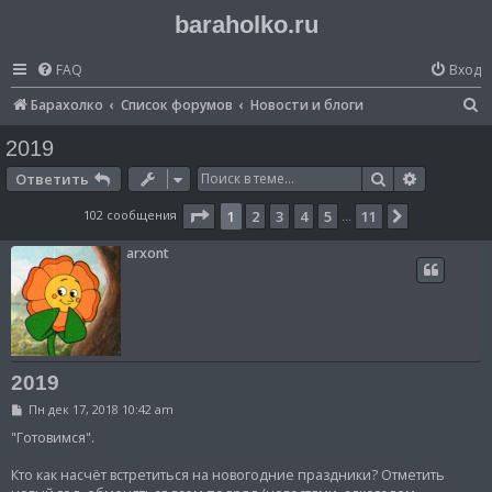
baraholko.ru
FAQ
Вход
П
Барахолко
Список форумов
Новости и блоги
о
2019
и
Поиск
Расширен
Ответить
с
Страница
1
из
11
102 сообщения
1
2
3
4
5
11
След.
…
к
arxont
2019
С
Пн дек 17, 2018 10:42 am
о
о
"Готовимся".
б
щ
Кто как насчёт встретиться на новогодние праздники? Отметить
е