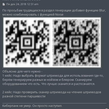
С
Пн дек 24, 2018 12:51 am
о
о
По просьбам трудящихся в раздел генерации добавил функцию Blur,
б
можно комбинировать с функцией Noise
щ
е
н
и
е
Объясню для чего нужно -
1 кейс: Надо выбрать формат штрихкода для использования где-то,
берём генерируем разных м нойзом и блюром. Сканируем
оборудованием что есть. Что лучше сканится и распознаётся.
2 кейс: Надо проверить сканер штрихкода на чтение штрихкодов
разной степени паршивости
Киберпанк не умер. Он просто наступил.