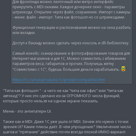
Для фронтэнда можно ленточный или метро интерфейс
е
н
прикрутить с MDI-окнами. Каждое дочернее окно - параметры
и
штрихкода. Открытие через файл, сохранение. Импорт с камеры
е
- меню: файл - импорт. Типа как фотошоп но со штрихкодами.
Функционал генерации и распознавания можно на окна разбить
или вкладки.
Доступ к бэкэнду можно сделать через консоль и dll-библиотеку.
Самый юзкейс: сканирование и фотографирование товаров для
Интернет-магазинов и для 1С. Можно совместить с вбиванием
параметров веса, габаритов и прочих. Получишь метку
"Совместимо с 1С", будешь большие деньги зарабатывать.
https://1c.ru/rus/products/1c/predpr/compat/list.htm
"Типа как фотошоп " - а чего не как "типа как офис" или "типа как
автокад"? У них это сделано из-за ОГРОМНОГО числа функций,
которые просто нельзя на одном экране показать.
Меню - это антипатерн UI.
Также как и MDI. Даже 1С уже ушла от MDI. Зачем это нужно с точки
зрения UI? Какие плюсы даёт. В чём упрощение? Увеличения числа
шагов и "прятание" действие почти всегда плохой ИМХО вариант.