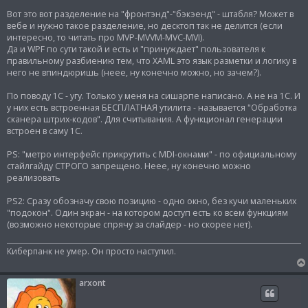
Вот это вот разделение на "фронтэнд"-"бэкэенд" - штабля? Может в
вебе и нужно такое разделение, но десктоп так не делится (если
интересно, то читать про MVP-MVVM-MVC-MVI).
Да и WPF по сути такой и есть и "принуждает" пользователя к
правильному разбиению тем, что XAML это язык разметки и логику в
него не впиндюришь (неее, ну конечно можно, но зачем?).
По поводу 1С - угу. Только у меня на сишарпе написано. А не на 1С. И
у них есть встроенная БЕСПЛАТНАЯ утилита - называется "Обработка
сканера штрих-кодов". Для считывания. А функционал генерации
встроен в саму 1С.
PS: "метро интерфейс прикрутить с MDI-окнами" - по официальному
стайлгайду СТРОГО запрещено. Неее, ну конечно можно
реализовать
PS2: Сразу обозначу свою позицию - одно окно, без кучи маленьких
"подокон". Один экран - на котором доступ есть ко всем функциям
(возможно некоторые спрячу за слайдер - но скорее нет).
Киберпанк не умер. Он просто наступил.
arxont