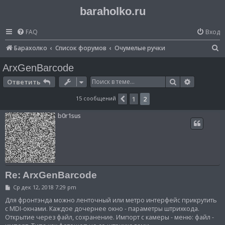
baraholko.ru
FAQ
Вход
П
Барахолко
Список форумов
Очумелые ручки
о
ArxGenBarcode
и
Поиск
Расширен
Ответить
с
15 сообщений
1
2
Пред.
к
b0r1sus
Re: ArxGenBarcode
С
Ср дек 12, 2018 7:29 pm
о
о
Для фронтэнда можно ленточный или метро интерфейс прикрутить
б
с MDI-окнами. Каждое дочернее окно - параметры штрихкода.
щ
Открытие через файл, сохранение. Импорт с камеры - меню: файл -
е