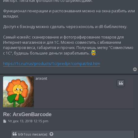
импорт. Типа как фотошоп но со штрихкодами.
н
и
е
Функционал генерации и распознавания можно на окна разбить или
вкладки.
Доступ к бэкэнду можно сделать через консоль и dll-библиотеку.
Самый юзкейс: сканирование и фотографирование товаров для
Интернет-магазинов и для 1С. Можно совместить с вбиванием
параметров веса, габаритов и прочих. Получишь метку "Совместимо
с 1С", будешь большие деньги зарабатывать.
https://1c.ru/rus/products/1c/predpr/compat/list.htm
arxont
Re: ArxGenBarcode
С
Чт дек 13, 2018 12:15 pm
о
о
б
b0r1sus
писал(а):
щ