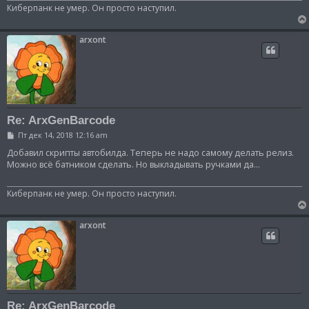
Киберпанк не умер. Он просто наступил.
arxont
Re: ArxGenBarcode
С
Пт дек 14, 2018 12:16 am
о
о
Добавил скрипты автобилда. Теперь не надо самому делать релиз.
б
Можно всё батником сделать. Но выкладывать ручками да...
щ
е
н
Киберпанк не умер. Он просто наступил.
и
е
arxont
Re: ArxGenBarcode