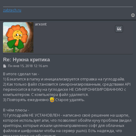
е
н
zabtech.ru
и
е
arxont
Re: Нужна критика
С
Пн янв 15, 2018 12:16 am
о
о
В итоге сделал так -
б
1) Бэкапится в папку и инициализируется отправка на гуглодрайв.
щ
2) Как только файл становится синхронизированным, средствами API
е
переносится в папку на гуглодиске НЕ СИНХРОНИЗИРОВАННУЮ с
н
и
компьютером. С компьютера файл удаляется.
е
3) Повторять ежедневно
Старое удалять.
В чём плюсы -
1) Гуглодрайв НЕ УСТАНОВЛЕН - написано своё решение на шарпе,
которое использует апи, что позволяет обойти кучу проблем (видел
крипторы, которые искали целенаправленно софт для облачных
файлов и шифровали чтобы на сервер ушло). Есть надежда, что
вручную тоже не обнаружат.