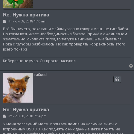
Re: Нужна критика
С
Пт июн 08, 2018 1:10 am
о
о
Всё бы ничего, пока ваши файлы условно говоря меньше гигабайта.
б
Но когда возникает необходимость в бэкапе (причём ежедневном
щ
желательно) около ста гигов, то тут уже начинаешь выёбываться.
е
Пока с rsync`ом разбираюсь. Но как проверять корректность этого
н
и
всего пока хз
е
Киберпанк не умер. Он просто наступил.
ra0ued
Re: Нужна критика
С
Пт июн 08, 2018 7:14 pm
о
о
У меня последний месяц прям эпидемия на носимые винты с
б
встроенным USB 3.0. Как поднятъ с них данные даже понятъ не
щ