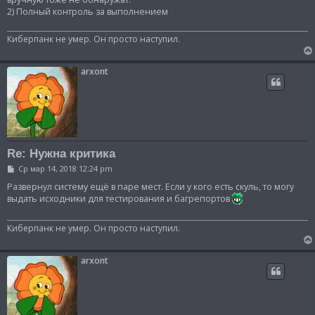
2) Полный контроль за выполнением
Киберпанк не умер. Он просто наступил.
arxont
Re: Нужна критика
С
Ср мар 14, 2018 12:24 pm
о
о
Развернул систему ещё в паре мест. Если у кого есть скуль, то могу
б
выдать исходники для тестирования и багрепортов
щ
е
н
Киберпанк не умер. Он просто наступил.
и
е
arxont