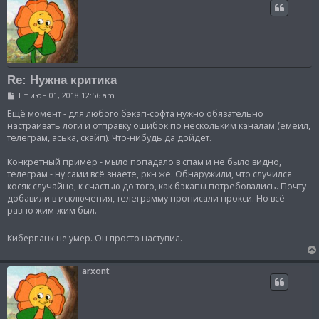
Re: Нужна критика
С
Пт июн 01, 2018 12:56 am
о
о
Ещё момент - для любого бэкап-софта нужно обязательно
б
настраивать логи и отправку ошибок по нескольким каналам (емеил,
щ
телеграм, аська, скайп). Что-нибудь да дойдёт.
е
н
и
Конкретный пример - мыло попадало в спам и не было видно,
е
телеграм - ну сами всё знаете, ркн же. Обнаружили, что случился
косяк случайно, к счастью до того, как бэкапы потребовались. Почту
добавили в исключения, телеграмму прописали прокси. Но всё
равно жим-жим был.
Киберпанк не умер. Он просто наступил.
arxont