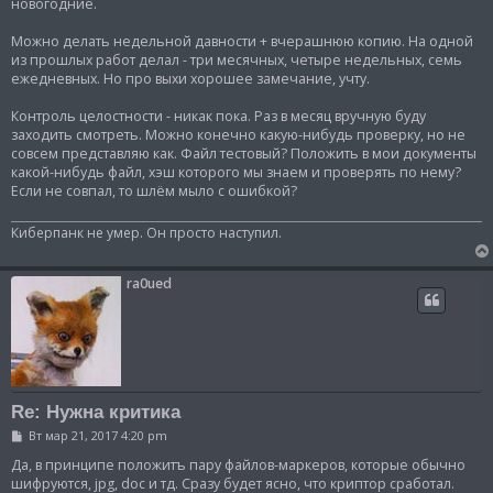
новогодние.
Можно делать недельной давности + вчерашнюю копию. На одной
из прошлых работ делал - три месячных, четыре недельных, семь
ежедневных. Но про выхи хорошее замечание, учту.
Контроль целостности - никак пока. Раз в месяц вручную буду
заходить смотреть. Можно конечно какую-нибудь проверку, но не
совсем представляю как. Файл тестовый? Положить в мои документы
какой-нибудь файл, хэш которого мы знаем и проверять по нему?
Если не совпал, то шлём мыло с ошибкой?
Киберпанк не умер. Он просто наступил.
ra0ued
Re: Нужна критика
С
Вт мар 21, 2017 4:20 pm
о
о
Да, в принципе положитъ пару файлов-маркеров, которые обычно
б
шифруются, jpg, doc и тд. Сразу будет ясно, что криптор сработал.
щ