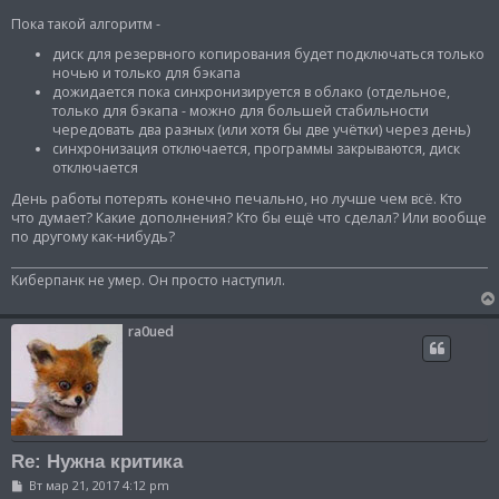
и
е
Пока такой алгоритм -
диск для резервного копирования будет подключаться только
ночью и только для бэкапа
дожидается пока синхронизируется в облако (отдельное,
только для бэкапа - можно для большей стабильности
чередовать два разных (или хотя бы две учётки) через день)
синхронизация отключается, программы закрываются, диск
отключается
День работы потерять конечно печально, но лучше чем всё. Кто
что думает? Какие дополнения? Кто бы ещё что сделал? Или вообще
по другому как-нибудь?
Киберпанк не умер. Он просто наступил.
ra0ued
Re: Нужна критика
С
Вт мар 21, 2017 4:12 pm
о