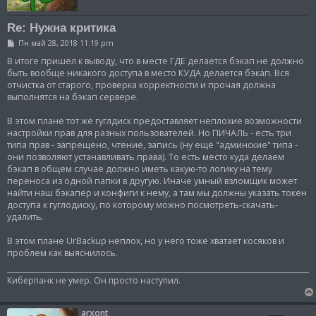
Re: Нужна критика
С
Пн май 28, 2018 11:19 pm
о
о
В итоге пришел к выводу, что в месте ГДЕ делается бэкап не должно
б
быть вообще никакого доступа в место КУДА делается бэкап. Вся
щ
отчистка от старого, проверка корректности и прочая должна
е
выполнятся на бэкап сервере.
н
и
е
В этом плане тот же гуглдиск предоставляет неплохие возможности
настройки прав для разных пользователей. Но ПИЧАЛЬ - есть три
типа прав - запрещено, чтение, запись (ну ещё "админские" типа -
они позволяют устанавливать права). То есть место куда делаем
бэкап в общем случае должно иметь какую-то логику на тему
переноса из одной папки в другую. Иначе умный взломщик может
найти наш бэкапер и конфиги к нему, а там мы должны указать токен
доступа к гуглодиску, по которому можно посмотреть-скачать-
удалить.
В этом плане UrBackup неплох, но у него тоже хватает косяков и
проблем как выяснилось.
Киберпанк не умер. Он просто наступил.
arxont