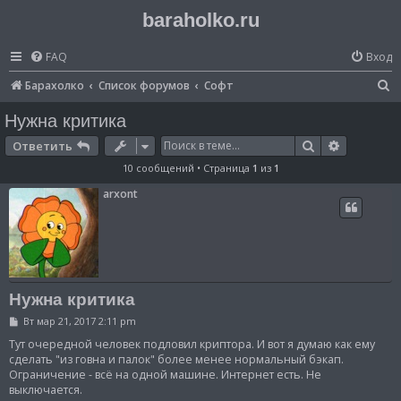
baraholko.ru
FAQ
Вход
П
Барахолко
Список форумов
Софт
о
Нужна критика
и
Поиск
Расширен
Ответить
с
10 сообщений • Страница
1
из
1
к
arxont
Нужна критика
С
Вт мар 21, 2017 2:11 pm
о
о
Тут очередной человек подловил криптора. И вот я думаю как ему
б
сделать "из говна и палок" более менее нормальный бэкап.
щ
Ограничение - всё на одной машине. Интернет есть. Не
е
выключается.
н