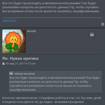
о
Все это будет происходитъ в автоматическом режиме? Как будет
б
реализован контролъ на целостностъ данных? Ну, чтобы случайно
щ
все резервные копии после выхов не оказалисъ зашифрованными.
е
н
и
zabtech.ru
е
arxont
Re: Нужна критика
С
Вт мар 21, 2017 4:17 pm
о
о
б
ra0ued писал(а):
щ
Все это будет происходитъ в автоматическом режиме? Как будет
е
н
реализован контролъ на целостностъ данных? Ну, чтобы
и
случайно все резервные копии после выхов не оказалисъ
е
зашифрованными.
Конечно автоматически. Специфика работы в том, что бд семь дней
в неделю пользуются. Но да ладно - возьмём праздники