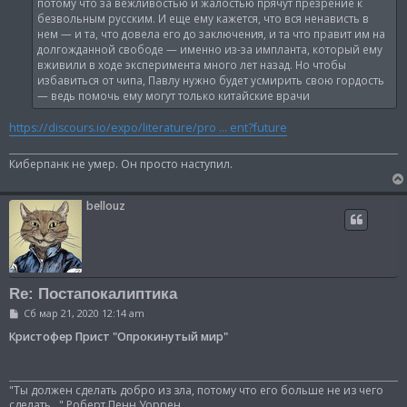
потому что за вежливостью и жалостью прячут презрение к
безвольным русским. И еще ему кажется, что вся ненависть в
нем — и та, что довела его до заключения, и та что правит им на
долгожданной свободе — именно из-за импланта, который ему
вживили в ходе эксперимента много лет назад. Но чтобы
избавиться от чипа, Павлу нужно будет усмирить свою гордость
— ведь помочь ему могут только китайские врачи
https://discours.io/expo/literature/pro ... ent?future
Киберпанк не умер. Он просто наступил.
bellouz
Re: Постапокалиптика
С
Сб мар 21, 2020 12:14 am
о
о
Кристофер Прист "Опрокинутый мир"
б
щ
е
н
"Ты должен сделать добро из зла, потому что его больше не из чего
и
сделать..." Роберт Пенн Уоррен.
е