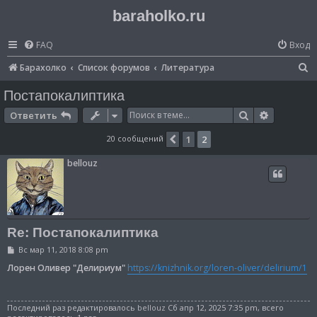
baraholko.ru
FAQ
Вход
П
Барахолко
Список форумов
Литература
о
Постапокалиптика
и
Поиск
Расширен
Ответить
с
20 сообщений
1
2
Пред.
к
bellouz
Re: Постапокалиптика
С
Вс мар 11, 2018 8:08 pm
о
о
Лорен Оливер "Делириум"
https://knizhnik.org/loren-oliver/delirium/1
б
щ
е
н
Последний раз редактировалось
bellouz
Сб апр 12, 2025 7:35 pm, всего
и