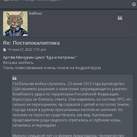
bellouz
Re: Постапокалиптика
С
Чт янв 27, 2022 7:51 pm
о
о
Артём Мичурин цикл "Еда и патроны"
б
Весьма заебись
щ
Стиль повествования очень похож на Андрея Круза
е
н
и
е
Глобальная война случилась. 23 июня 2012 года руководство
США приняло решение о нанесении «упреждающего» ракетно-
бомбового удара по территории Российской Федерации.
Агрессоры не боялись ответа. Они надеялись на систему ПРО, но
сильно ее переоценили. Ад сорвался с цепей и поглотил Землю.
Города лежат в руинах присыпанных пеплом их жителей. Но
человек не перестал существовать как вид. Уцелевшие
представители рода людского спрятались в глубокие норы,
затаились и переждали.
Минуло семьдесят лет со времен Армагеддона. Человечество