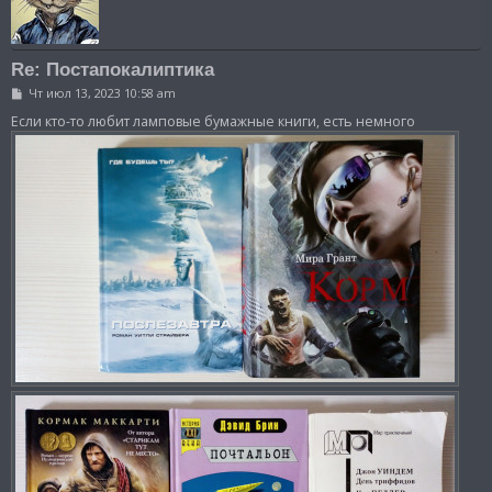
Re: Постапокалиптика
С
Чт июл 13, 2023 10:58 am
о
о
Если кто-то любит ламповые бумажные книги, есть немного
б
щ
е
н
и
е