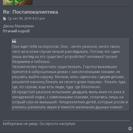
Re: Постапокалиптика
С
Ср окт 30, 2019 4:27 pm
о
о
Джош Малерман
б
Птичий короб
щ
е
н
и
Оно ждет тебя за порогом. Оно... нечто ужасное, нечто такое,
е
чего ни в коем случае нельзя разглядывать. Потому что один
лишь взгляд на это существо? устройство? человека? грозит
безумием и гибелью.
Человечество перестало существовать. Горстка выживших
прячется в заброшенных домах с заколоченными окнами, не
решаясь выйти наружу. Мэлани, мать-одиночка с двумя детьми,
решается наконец бежать из своего дома-тюрьмы - бежать туда,
где, по слухам, еще есть люди, туда, где безопасно.
Ей предстоит ужасное испытание: двадцать миль вниз по реке в
ненадежной лодке, с завязанными глазами, полагаясь лишь на
острый слух ее малышей. Четырехлетних детей, которые росли и
учились различать звуки в темноте маленьких душных комнат.
Киберпанк не умер. Он просто наступил.