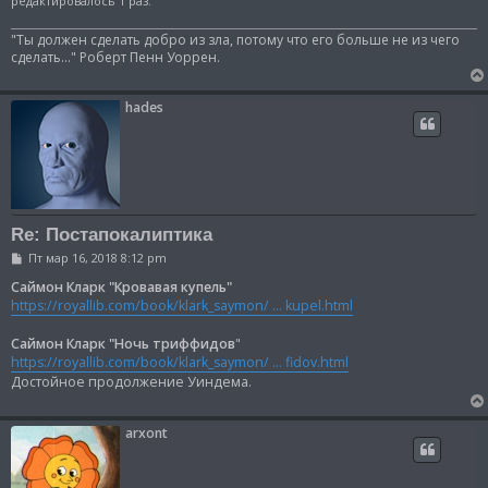
редактировалось 1 раз.
е
"Ты должен сделать добро из зла, потому что его больше не из чего
сделать..." Роберт Пенн Уоррен.
hades
Re: Постапокалиптика
С
Пт мар 16, 2018 8:12 pm
о
о
Саймон Кларк "Кровавая купель"
б
https://royallib.com/book/klark_saymon/ ... kupel.html
щ
е
н
Саймон Кларк "Ночь триффидов
"
и
https://royallib.com/book/klark_saymon/ ... fidov.html
е
Достойное продолжение Уиндема.
arxont