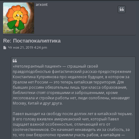
arxont
Re: Постапокалиптика
С
Чт ноя 21, 2019 4:24 pm
о
о
б
щ
«Нетолерантный пациент» — страшный своей
е
н
правдоподобностью фантастический рассказ-предостережение
и
Константина Куприянова про недалекое будущее, в котором за
е
Уралом нет России — это теперь китайская территория. Для
бывших россиян обязательны лишь три класса образования,
библиотеки стоят сгоревшими и заброшенными, кроме
лесоповала и стройки работы нет, люди озлоблены, ненавидят
Москву, Китай и друг друга.
Павел выходит на свободу после долгих лет в китайской тюрьме.
В его голову вживлен американский чип, который Павел
ощущает важной особенностью, отличающей его от
соотечественников. Он начинает ненавидеть их за слабость, за
то, что они безропотно приняли участь рабов, а китайцев —