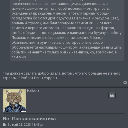
постепенно встает на ноги, заново учась существовать в
изменившемся мире, где любой поселок — это крепость,
осаждаемая враждебным лесом, а тоталитарные города-
государства борются друг с другом за влияние и ресурсы. Стас,
вольный стрелок, чье благополучие зависит лишь от него
самого и верного автомата, направляется в один из фортов,
чтобы обсудить с потенциальным нанимателем будущую работу.
Помощь жителям в обезвреживании залетной банды —
обычное, почти рутинное дело, которое очень скоро
оборачивается настоящим кошмаром, а следующая за ним цепь
событий изменит не только жизнь наемника, но, возможно, и
сам мир.
"Ты должен сделать добро из зла, потому что его больше не из чего
сделать..." Роберт Пенн Уоррен.
bellouz
Re: Постапокалиптика
С
Вс май 28, 2023 11:45 pm
о