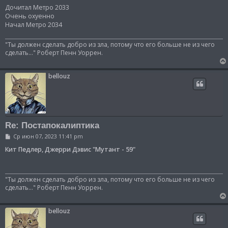
о
Дочитал Метро 2033
б
Очень охуенно
щ
Начал Метро 2034
е
н
и
"Ты должен сделать добро из зла, потому что его больше не из чего
е
сделать..." Роберт Пенн Уоррен.
bellouz
Re: Постапокалиптика
С
Ср июн 07, 2023 11:41 pm
о
о
Кит Педлер, Джерри Дэвис "Мутант - 59"
б
щ
е
н
"Ты должен сделать добро из зла, потому что его больше не из чего
и
сделать..." Роберт Пенн Уоррен.
е
bellouz