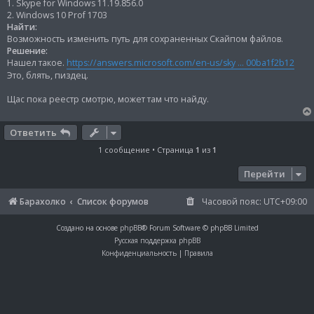
и
1. Skype for Windows 11.19.856.0
е
2. Windows 10 Prof 1703
Найти:
Возможность изменить путь для сохраненных Скайпом файлов.
Решение:
Нашел такое.
https://answers.microsoft.com/en-us/sky ... 00ba1f2b12
Это, блять, пиздец.
Щас пока реестр смотрю, может там что найду.
Ответить
1 сообщение • Страница
1
из
1
Перейти
Барахолко
Список форумов
Часовой пояс:
UTC+09:00
Создано на основе
phpBB
® Forum Software © phpBB Limited
Русская поддержка phpBB
Конфиденциальность
|
Правила