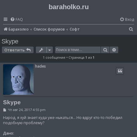
baraholko.ru
FAQ
Вход
П
Барахолко
Список форумов
Софт
о
Skype
и
Поиск
Расширен
Ответить
с
1 сообщение • Страница
1
из
1
к
hades
Skype
С
Чт авг 24, 2017 4:55 pm
о
о
Народ, я хуй знает куда уже ныкаться... Но вдруг кто-то победил
б
подобную проблему?
щ
е
Дано:
н